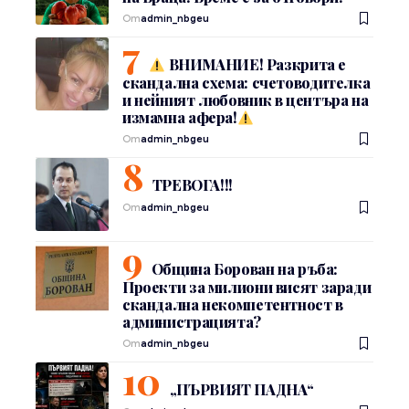
От
admin_nbgeu
ВНИМАНИЕ! Разкрита е
скандална схема: счетоводителка
и нейният любовник в центъра на
измамна афера!
От
admin_nbgeu
ТРЕВОГА!!!
От
admin_nbgeu
Община Борован на ръба:
Проекти за милиони висят заради
скандална некомпетентност в
администрацията?
От
admin_nbgeu
„ПЪРВИЯТ ПАДНА“