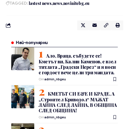
TAGGED:
lastest news
news
novinitebg.eu
Най-популярни
Ало, Враца, събудете се!
Кметът ви, Калин Каменов, е взел
титлата „Градски Нерез“ и я носи
с гордост вече цели три мандата.
От
admin_nbgeu
КМЕТЪТ СИ Е&Е И КРАДЕ, А
„Строител Криводол“ МАЖАТ
ЛАЙНА СЛЕД ЛАЙНА, В ОБЩИНА
СЛЕД ОБЩИНА!
От
admin_nbgeu