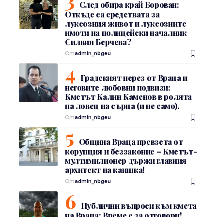
След обира край Борован:
Откъде са средствата за
луксозния живот и луксозните
имоти на полицейски началник
Силвия Берчева?
От
admin_nbgeu
Градският нерез от Враца и
неговите любовни подвизи:
Кметът Калин Каменов в ролята
на ловец на сърца (и не само).
От
admin_nbgeu
Община Враца превзета от
корупция и беззаконие – Кметът-
мултимилионер държи главния
архитект на каишка!
От
admin_nbgeu
Публични въпроси към кмета
на Враца: Време е за отговори!