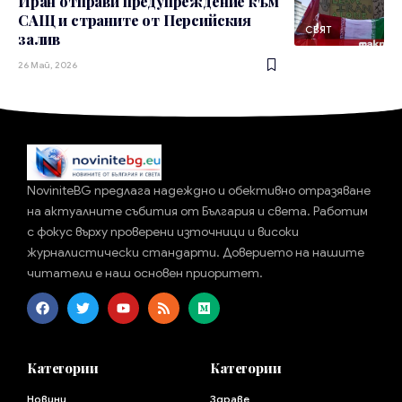
Иран отправи предупреждение към
САЩ и страните от Персийския
СВЯТ
залив
26 Май, 2026
NoviniteBG предлага надеждно и обективно отразяване
на актуалните събития от България и света. Работим
с фокус върху проверени източници и високи
журналистически стандарти. Доверието на нашите
читатели е наш основен приоритет.
Категории
Категории
Новини
Здраве