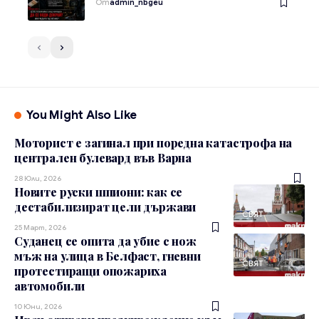
От
admin_nbgeu
You Might Also Like
Моторист е загинал при поредна катастрофа на
централен булевард във Варна
28 Юли, 2026
Новите руски шпиони: как се
дестабилизират цели държави
СВЯТ
25 Март, 2026
Суданец се опита да убие с нож
мъж на улица в Белфаст, гневни
СВЯТ
протестиращи опожариха
автомобили
10 Юни, 2026