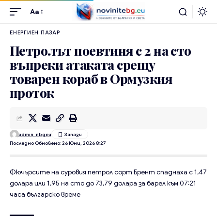
Aa
ЕНЕРГИЕН ПАЗАР
Петролът поевтиня с 2 на сто
въпреки атаката срещу
товарен кораб в Ормузкия
проток
admin_nbgeu
Последно Обновено: 26 Юни, 2026 8:27
Фючърсите на суровия петрол сорт Брент спаднаха с 1,47
долара или 1,95 на сто до 73,79 долара за барел към 07:21
часа българско време