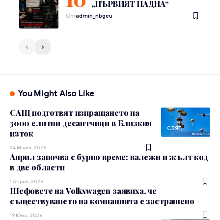
„ПЪРВИЯТ ПАДНА“
От
admin_nbgeu
You Might Also Like
САЩ подготвят изпращането на
3000 елитни десантчици в Близкия
СВЯТ
изток
24 Март, 2026
Април започва с бурно време: валежи и жълт код
в две области
1 Април, 2026
Шефовете на Volkswagen заявиха, че
съществуването на компанията е застрашено
19 Юни, 2026