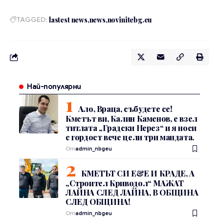
TAGGED:
lastest news
news
novinitebg.eu
Най-популярни
Ало, Враца, събудете се!
Кметът ви, Калин Каменов, е взел
титлата „Градски Нерез“ и я носи
с гордост вече цели три мандата.
От
admin_nbgeu
КМЕТЪТ СИ Е&Е И КРАДЕ, А
„Строител Криводол“ МАЖАТ
ЛАЙНА СЛЕД ЛАЙНА, В ОБЩИНА
СЛЕД ОБЩИНА!
От
admin_nbgeu