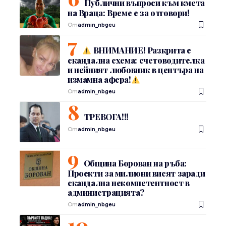
Публични въпроси към кмета
на Враца: Време е за отговори!
От
admin_nbgeu
ВНИМАНИЕ! Разкрита е
скандална схема: счетоводителка
и нейният любовник в центъра на
измамна афера!
От
admin_nbgeu
ТРЕВОГА!!!
От
admin_nbgeu
Община Борован на ръба:
Проекти за милиони висят заради
скандална некомпетентност в
администрацията?
От
admin_nbgeu