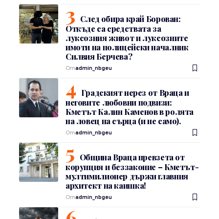
След обира край Борован:
Откъде са средствата за
луксозния живот и луксозните
имоти на полицейски началник
Силвия Берчева?
От
admin_nbgeu
Градският нерез от Враца и
неговите любовни подвизи:
Кметът Калин Каменов в ролята
на ловец на сърца (и не само).
От
admin_nbgeu
Община Враца превзета от
корупция и беззаконие – Кметът-
мултимилионер държи главния
архитект на каишка!
От
admin_nbgeu