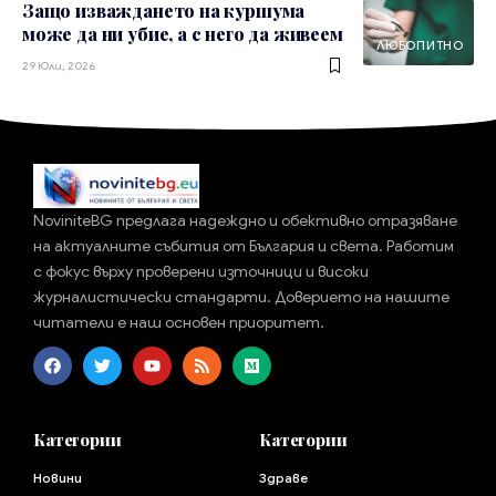
Защо изваждането на куршума
може да ни убие, а с него да живеем
ЛЮБОПИТНО
29 Юли, 2026
NoviniteBG предлага надеждно и обективно отразяване
на актуалните събития от България и света. Работим
с фокус върху проверени източници и високи
журналистически стандарти. Доверието на нашите
читатели е наш основен приоритет.
Категории
Категории
Новини
Здраве