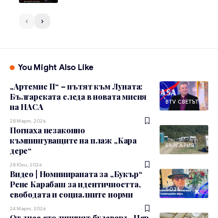
You Might Also Like
„Артемис II“ – пътят към Луната:
Българската следа в новата мисия
BTV СВЕТЪТ
на НАСА
28 Март, 2026
Погнаха незаконно
къмпингуващите на плаж „Кара
БЪЛГАРИЯ
дере“
28 Юли, 2026
Видео | Номинираната за „Букър“
Рене Карабаш за идентичността,
5034
свободата и социалните норми
24 Март, 2026
От днес столичният булевард „Цар