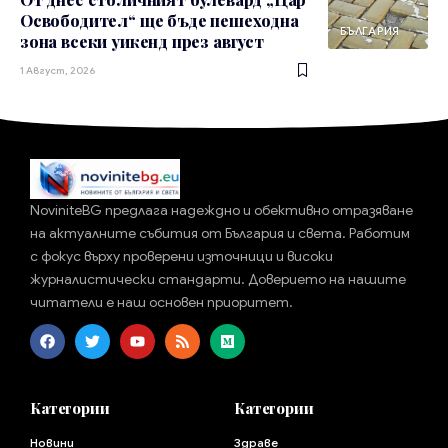
Освободител“ ще бъде пешеходна
БЪЛГАРИЯ
зона всеки уикенд през август
1 Август, 2026
NoviniteBG предлага надеждно и обективно отразяване
на актуалните събития от България и света. Работим
с фокус върху проверени източници и високи
журналистически стандарти. Доверието на нашите
читатели е наш основен приоритет.
Категории
Категории
Новини
Здраве