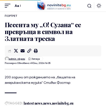
Aa
ПОРТРЕТ
Песента му „О! Сузана“ се
превръща в символ на
Златната треска
admin_nbgeu
Последно Обновено: 4 Юли, 2026 16:35
200 години от рождението на „бащата на
американската музика“ Стивън Фостър
TAGGED:
lastest news
news
novinitebg.eu