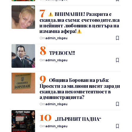
ВНИМАНИЕ! Разкрита е
скандална схема: счетоводителка
и нейният любовник в центъра на
измамна афера!
От
admin_nbgeu
ТРЕВОГА!!!
От
admin_nbgeu
Община Борован на ръба:
Проекти за милиони висят заради
скандална некомпетентност в
администрацията?
От
admin_nbgeu
„ПЪРВИЯТ ПАДНА“
От
admin_nbgeu