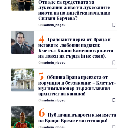
Откъде са средствата за
луксозния живот и луксозните
имоти на полицейски началник
Силвия Берчева?
От
admin_nbgeu
Градският нерез от Враца и
неговите любовни подвизи:
Кметът Калин Каменов в ролята
на ловец на сърца (и не само).
От
admin_nbgeu
Община Враца превзета от
корупция и беззаконие – Кметът-
мултимилионер държи главния
архитект на каишка!
От
admin_nbgeu
Публични въпроси към кмета
на Враца: Време е за отговори!
От
admin_nbgeu