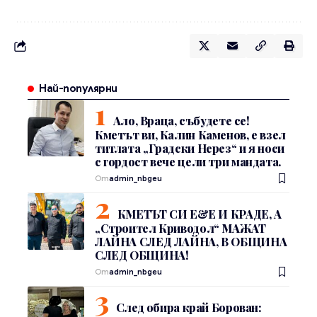
Най-популярни
Ало, Враца, събудете се!
Кметът ви, Калин Каменов, е взел
титлата „Градски Нерез“ и я носи
с гордост вече цели три мандата.
От
admin_nbgeu
КМЕТЪТ СИ Е&Е И КРАДЕ, А
„Строител Криводол“ МАЖАТ
ЛАЙНА СЛЕД ЛАЙНА, В ОБЩИНА
СЛЕД ОБЩИНА!
От
admin_nbgeu
След обира край Борован: