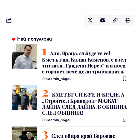
Най-популярни
Ало, Враца, събудете се!
Кметът ви, Калин Каменов, е взел
титлата „Градски Нерез“ и я носи
с гордост вече цели три мандата.
От
admin_nbgeu
КМЕТЪТ СИ Е&Е И КРАДЕ, А
„Строител Криводол“ МАЖАТ
ЛАЙНА СЛЕД ЛАЙНА, В ОБЩИНА
СЛЕД ОБЩИНА!
От
admin_nbgeu
След обира край Борован: