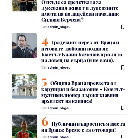
Откъде са средствата за
луксозния живот и луксозните
имоти на полицейски началник
Силвия Берчева?
От
admin_nbgeu
Градският нерез от Враца и
неговите любовни подвизи:
Кметът Калин Каменов в ролята
на ловец на сърца (и не само).
От
admin_nbgeu
Община Враца превзета от
корупция и беззаконие – Кметът-
мултимилионер държи главния
архитект на каишка!
От
admin_nbgeu
Публични въпроси към кмета
на Враца: Време е за отговори!
От
admin_nbgeu