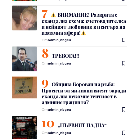
ВНИМАНИЕ! Разкрита е
скандална схема: счетоводителка
и нейният любовник в центъра на
измамна афера!
От
admin_nbgeu
ТРЕВОГА!!!
От
admin_nbgeu
Община Борован на ръба:
Проекти за милиони висят заради
скандална некомпетентност в
администрацията?
От
admin_nbgeu
„ПЪРВИЯТ ПАДНА“
От
admin_nbgeu