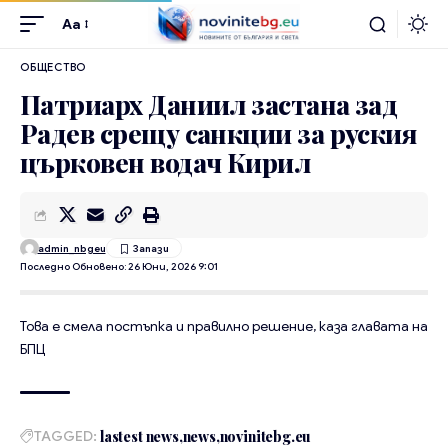
Aa
ОБЩЕСТВО
Патриарх Даниил застана зад
Радев срещу санкции за руския
църковен водач Кирил
admin_nbgeu
Последно Обновено: 26 Юни, 2026 9:01
Това е смела постъпка и правилно решение, каза главата на
БПЦ
TAGGED:
lastest news
news
novinitebg.eu