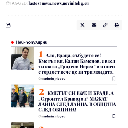
TAGGED:
lastest news
news
novinitebg.eu
Най-популярни
Ало, Враца, събудете се!
Кметът ви, Калин Каменов, е взел
титлата „Градски Нерез“ и я носи
с гордост вече цели три мандата.
От
admin_nbgeu
КМЕТЪТ СИ Е&Е И КРАДЕ, А
„Строител Криводол“ МАЖАТ
ЛАЙНА СЛЕД ЛАЙНА, В ОБЩИНА
СЛЕД ОБЩИНА!
От
admin_nbgeu