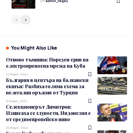
От
admin_nbgeu
You Might Also Like
Отново тъмнина: Пореден срив на
електропреносна мрежа на Куба
АМЕРИКА
22 Март, 2026
България в центъра на балкански
екшън: Разбиха голяма схема за
БАЛКАНИ
нелегални оръжия от Турция
31 Март, 2026
Селекционерът Димитров:
Изписаха се глупости, Индонезия е
ФУТБОЛ
от средноевропейско ниво
30 Март, 2026