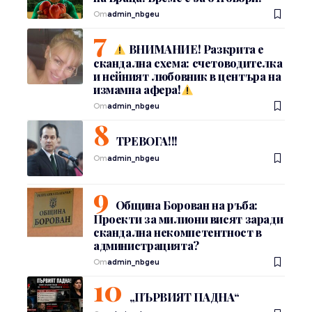
От
admin_nbgeu
ВНИМАНИЕ! Разкрита е
скандална схема: счетоводителка
и нейният любовник в центъра на
измамна афера!
От
admin_nbgeu
ТРЕВОГА!!!
От
admin_nbgeu
Община Борован на ръба:
Проекти за милиони висят заради
скандална некомпетентност в
администрацията?
От
admin_nbgeu
„ПЪРВИЯТ ПАДНА“