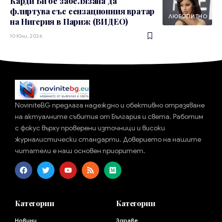
Карди Би бе забелязана да
флиртува със сензационния вратар
ЛЮБОПИТНО
на Нигерия в Париж (ВИДЕО)
10 Юли, 2026
NoviniteBG предлага надеждно и обективно отразяване
на актуалните събития от България и света. Работим
с фокус върху проверени източници и високи
журналистически стандарти. Доверието на нашите
читатели е наш основен приоритет.
Категории
Категории
Новини
Здраве