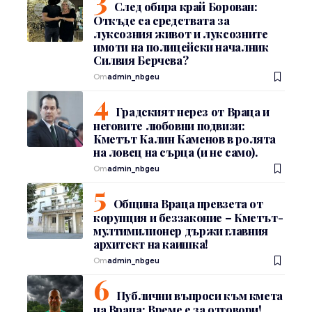
След обира край Борован:
Откъде са средствата за
луксозния живот и луксозните
имоти на полицейски началник
Силвия Берчева?
От
admin_nbgeu
Градският нерез от Враца и
неговите любовни подвизи:
Кметът Калин Каменов в ролята
на ловец на сърца (и не само).
От
admin_nbgeu
Община Враца превзета от
корупция и беззаконие – Кметът-
мултимилионер държи главния
архитект на каишка!
От
admin_nbgeu
Публични въпроси към кмета
на Враца: Време е за отговори!