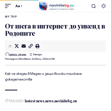
Aa
MY TRIP
От шега в интернет до уикенд в
Родопите
admin_nbgeu
Последно Обновено: 26 Юни, 2026 6:08
Как се оказах в Мадан и защо всички поискаха
доказателства
TAGGED:
lastest news
news
novinitebg.eu