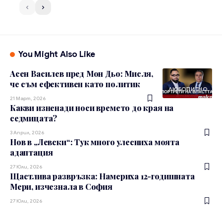
You Might Also Like
Асен Василев пред Мон Дьо: Мисля,
че съм ефективен като политик
ЛЮБОПИТНО
21 Март, 2026
Какви изненади носи времето до края на
седмицата?
3 Април, 2026
Нов в „Левски“: Тук много улесниха моята
адаптация
27 Юли, 2026
Щастлива развръзка: Намериха 12-годишната
Мери, изчезнала в София
27 Юли, 2026