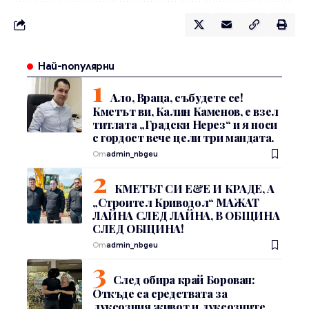
Най-популярни
Ало, Враца, събудете се!
Кметът ви, Калин Каменов, е взел
титлата „Градски Нерез“ и я носи
с гордост вече цели три мандата.
От
admin_nbgeu
КМЕТЪТ СИ Е&Е И КРАДЕ, А
„Строител Криводол“ МАЖАТ
ЛАЙНА СЛЕД ЛАЙНА, В ОБЩИНА
СЛЕД ОБЩИНА!
От
admin_nbgeu
След обира край Борован:
Откъде са средствата за
луксозния живот и луксозните