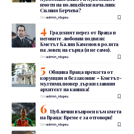
имоти на полицейски началник
Силвия Берчева?
От
admin_nbgeu
Градският нерез от Враца и
неговите любовни подвизи:
Кметът Калин Каменов в ролята
на ловец на сърца (и не само).
От
admin_nbgeu
Община Враца превзета от
корупция и беззаконие – Кметът-
мултимилионер държи главния
архитект на каишка!
От
admin_nbgeu
Публични въпроси към кмета
на Враца: Време е за отговори!
От
admin_nbgeu