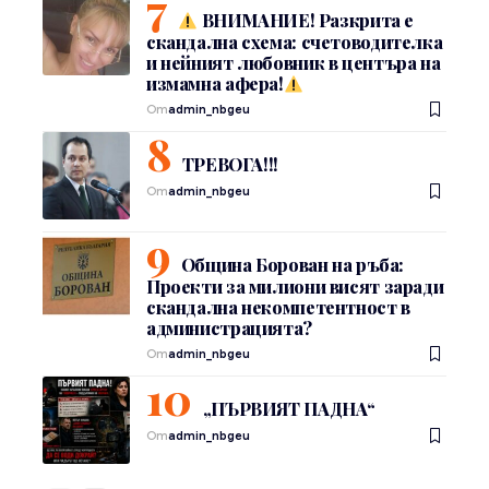
ВНИМАНИЕ! Разкрита е
скандална схема: счетоводителка
и нейният любовник в центъра на
измамна афера!
От
admin_nbgeu
ТРЕВОГА!!!
От
admin_nbgeu
Община Борован на ръба:
Проекти за милиони висят заради
скандална некомпетентност в
администрацията?
От
admin_nbgeu
„ПЪРВИЯТ ПАДНА“
От
admin_nbgeu