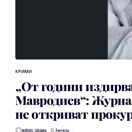
КРИМИ
„От години издирва
Мавродиев“: Журна
не откриват проку
admin_nbgeu