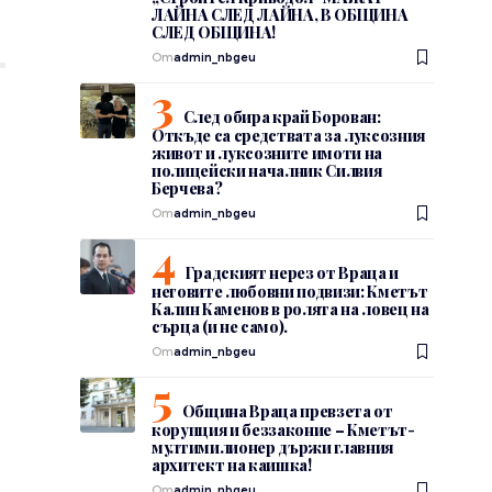
ЛАЙНА СЛЕД ЛАЙНА, В ОБЩИНА
СЛЕД ОБЩИНА!
От
admin_nbgeu
След обира край Борован:
Откъде са средствата за луксозния
живот и луксозните имоти на
полицейски началник Силвия
Берчева?
От
admin_nbgeu
Градският нерез от Враца и
неговите любовни подвизи: Кметът
Калин Каменов в ролята на ловец на
сърца (и не само).
От
admin_nbgeu
Община Враца превзета от
корупция и беззаконие – Кметът-
мултимилионер държи главния
архитект на каишка!
От
admin_nbgeu