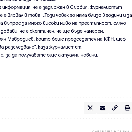
 информация, че е задържан в Сърбия, журналистът
е вярвал в това. „Този човек го няма близо 3 години и з
а въпрос за много високи ниво на престъпност, сляло
 добави, че е скептичен, че ще бъде намерен.
тоян Мавродиев, които беше председател на КФН, шеф
ова разследване“, каза журналистът.
se
, за да получавате още актуални новини.
СЛЕДВАЩА НОВИНА