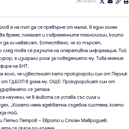
Сподели
йлов
е на път да се превърне от малък, в един голям
ова време, помагат и съвременните технологии, които
 да ги наваксат. Естествено, че го търсят.
о след това се разчита на оперативна информация. Той
курор, е изиграло роля за поведението му. Това мнение
фира на БНТ.
а ясно, че известният като прокурорски син от Перник
л от ГДБОП в дома му. ОЩЕ:
Прокурорският син от
здирването се затяга
а научени, че в живота се успява със сила и
дел. „Когато няма адекватна съдебна система, която
аза той.
ни Петьо Петров – Еврото и Стоян Мавродиев.
ята се оказа по-голяма