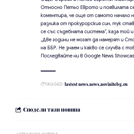
Относно Петьо Еврото и появилата се
коментира, че още от самото начало не 
разлика от прокурорския син, тук став
се със съдебната система“, каза той и
„Две години не могат да намерят и С
на ББР. Не знаем и какво се случва с т
Последвайте ни в
Google News Showca
TAGGED:
lastest news
news
novinitebg.eu
Сподели тази новина
ПРЕДИШНА НОВИНА