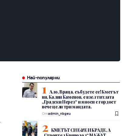
Най-популярни
Ало, Враца, събудете се! Кметът
ви, Калин Каменов, е взел титлата
„Градски Нерез“ и я носи с гордост
вече цели три мандата.
к
От
admin_nbgeu
КМЕТЪТ СИ Е&Е И КРАДЕ, А
„Строител Криводол“ МАЖАТ