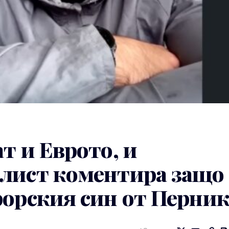
т и Еврото, и
лист коментира защо
рорския син от Перни