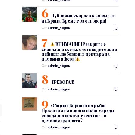
а
Публични въпроси към кмета
на Враца: Време е за отговори!
От
admin_nbgeu
ВНИМАНИЕ! Разкрита е
скандална схема: счетоводителка и
нейният любовник в центъра на
измамна афера!
От
admin_nbgeu
ТРЕВОГА!!!
От
admin_nbgeu
Община Борован на ръба:
Проекти за милиони висят заради
скандална некомпетентност в
администрацията?
От
admin_nbgeu