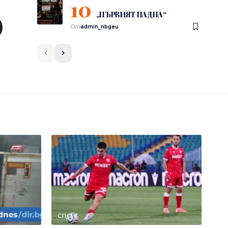
„ПЪРВИЯТ ПАДНА“
От
admin_nbgeu
СПОРТ