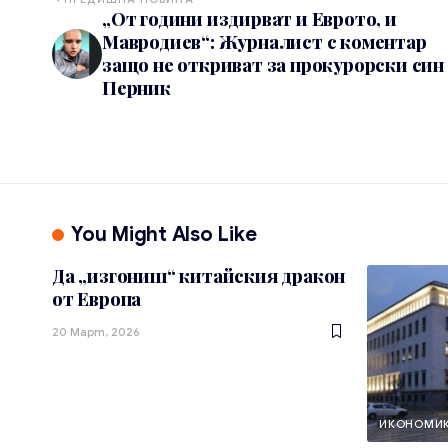
„От години издирват и Еврото, и
Мавродиев“: Журналист с коментар
защо не откриват за прокурорски син
Перник
You Might Also Like
Да „изгониш“ китайския дракон
от Европа
20 Март, 2026
ИКОНОМИ