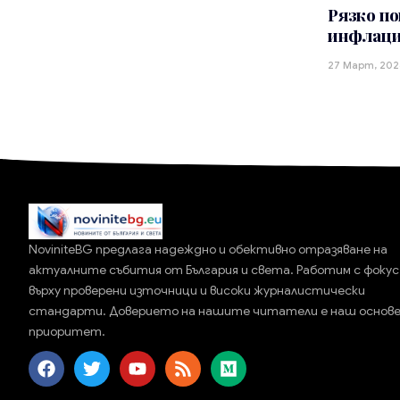
Рязко по
инфлаци
27 Март, 202
NoviniteBG предлага надеждно и обективно отразяване на
актуалните събития от България и света. Работим с фокус
върху проверени източници и високи журналистически
стандарти. Доверието на нашите читатели е наш основ
приоритет.