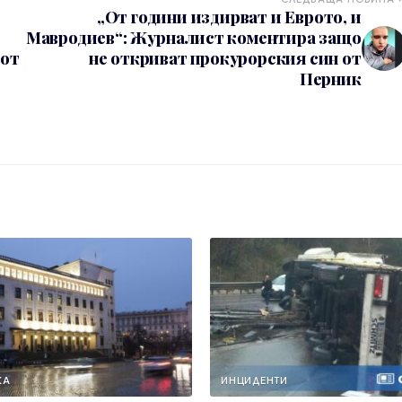
„От години издирват и Еврото, и
Мавродиев“: Журналист коментира защо
 от
не откриват прокурорския син от
Перник
КА
ИНЦИДЕНТИ