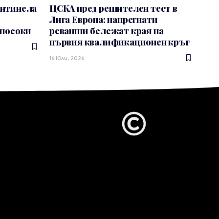
антинела
ЦСКА пред решителен тест в
Лига Европа: напрегнати
 посоки
реванши бележат края на
първия квалификационен кръг
16 Юли, 2026