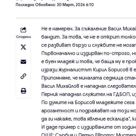
Последно Обновено: 30 Март, 2026 6:10
Не е намерен. За съжаление
Васил Миха
бандит. За това, че не е открит толк
Сподели
се развиват бързо и службите не могат
Първоначално и издирван по-строго, н
е буен младеж и това, че баща му е про
изрази журналистът Кирил Борисов в е
Припомняме, че миналата седмица стан
Васил Михайлов е нападнал следовате
Перник нападнал служител на ГДБОП, и
По думите на Борисов младежите сега с
арогантност и подражават на този мо
да ги накаже, това явление ескалира“, к
И даде пример с издирваните от годи
ОЩЕ:
Сърбия и Петьо Еврото: Мистери