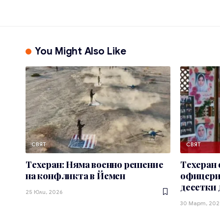
You Might Also Like
СВЯТ
СВЯТ
Техеран: Няма военно решение
Техеран
на конфликта в Йемен
офицери 
десетки 
25 Юли, 2026
30 Март, 202