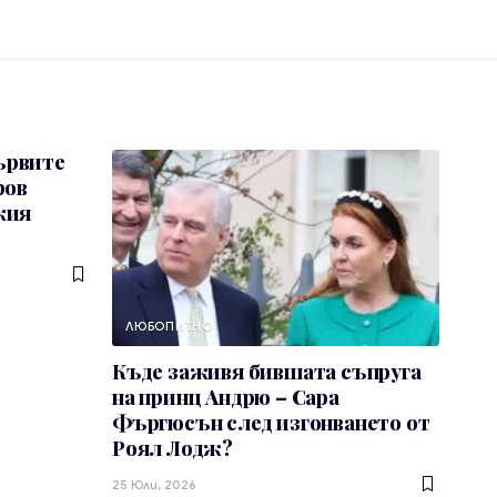
ървите
ров
кия
ЛЮБОПИТНО
Къде заживя бившата съпруга
на принц Андрю – Сара
Фъргюсън след изгонването от
Роял Лодж?
25 Юли, 2026