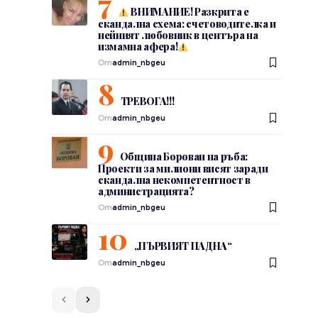
ВНИМАНИЕ! Разкрита е
скандална схема: счетоводителка и
нейният любовник в центъра на
измамна афера!
От
admin_nbgeu
ТРЕВОГА!!!
От
admin_nbgeu
Община Борован на ръба:
Проекти за милиони висят заради
скандална некомпетентност в
администрацията?
От
admin_nbgeu
„ПЪРВИЯТ ПАДНА“
От
admin_nbgeu