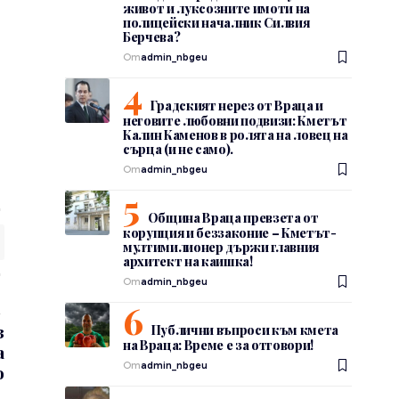
живот и луксозните имоти на
полицейски началник Силвия
Берчева?
От
admin_nbgeu
Градският нерез от Враца и
неговите любовни подвизи: Кметът
Калин Каменов в ролята на ловец на
сърца (и не само).
От
admin_nbgeu
Община Враца превзета от
корупция и беззаконие – Кметът-
мултимилионер държи главния
архитект на каишка!
От
admin_nbgeu
з
Публични въпроси към кмета
на Враца: Време е за отговори!
а
От
admin_nbgeu
о