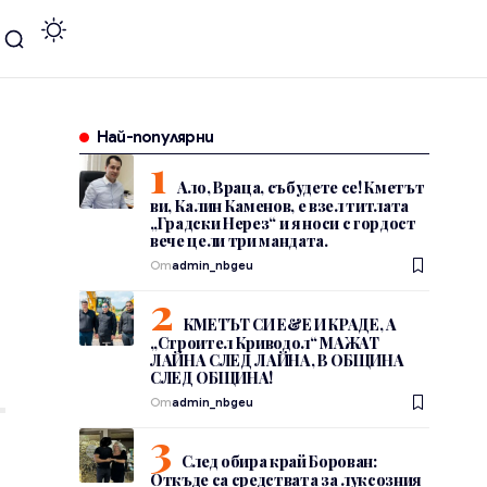
Най-популярни
Ало, Враца, събудете се! Кметът
ви, Калин Каменов, е взел титлата
„Градски Нерез“ и я носи с гордост
вече цели три мандата.
От
admin_nbgeu
КМЕТЪТ СИ Е&Е И КРАДЕ, А
„Строител Криводол“ МАЖАТ
ЛАЙНА СЛЕД ЛАЙНА, В ОБЩИНА
СЛЕД ОБЩИНА!
От
admin_nbgeu
След обира край Борован:
Откъде са средствата за луксозния