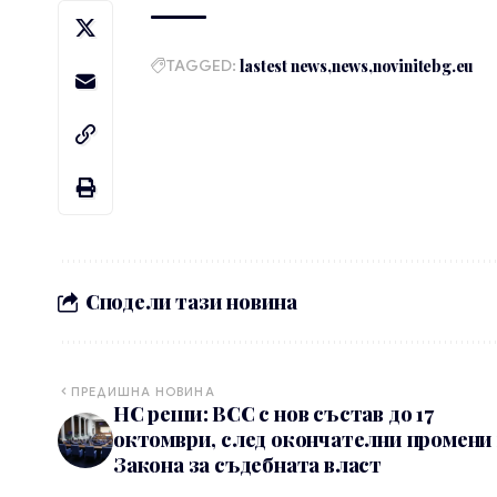
TAGGED:
lastest news
news
novinitebg.eu
Сподели тази новина
ПРЕДИШНА НОВИНА
НС реши: ВСС с нов състав до 17
октомври, след окончателни промени 
Закона за съдебната власт