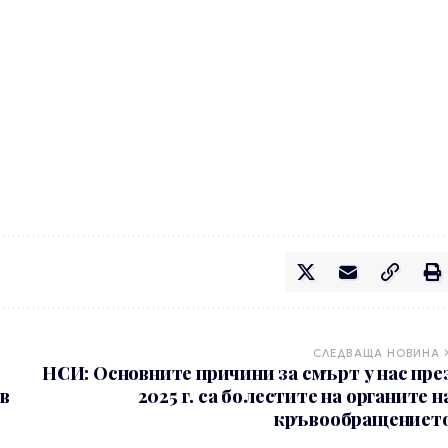
СЛЕДВАЩА НОВИНА
НСИ: Основните причини за смърт у нас пре
в
2025 г. са болестите на органите н
кръвообращениет