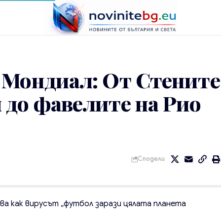
 Мондиал: От Стените
 до фавелите на Рио
Сподели
ова как вирусът „футбол зарази цялата планета