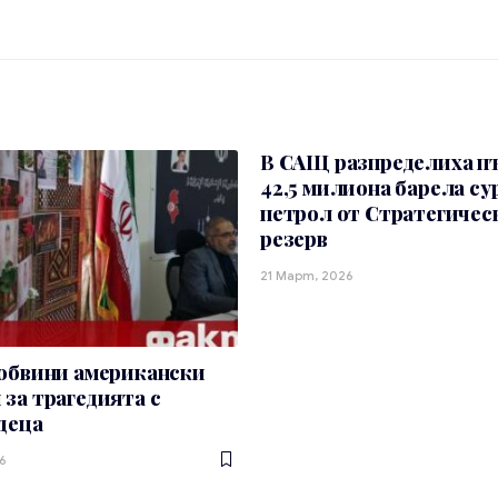
В САЩ разпределиха п
42,5 милиона барела су
петрол от Стратегичес
резерв
21 Март, 2026
 обвини американски
за трагедията с
деца
6