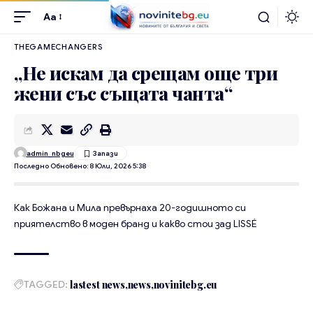
Aa
THEGAMECHANGERS
„Не искам да срещам още три
жени със същата чанта“
admin_nbgeu
Последно Обновено: 8 Юли, 2026 5:38
Как Божана и Мила превърнаха 20-годишното си
приятелство в моден бранд и какво стои зад LISSÉ
TAGGED:
lastest news
news
novinitebg.eu