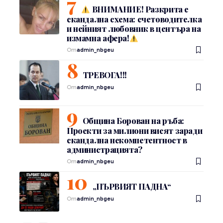
ВНИМАНИЕ! Разкрита е
скандална схема: счетоводителка
и нейният любовник в центъра на
измамна афера!
От
admin_nbgeu
ТРЕВОГА!!!
От
admin_nbgeu
Община Борован на ръба:
Проекти за милиони висят заради
скандална некомпетентност в
администрацията?
От
admin_nbgeu
„ПЪРВИЯТ ПАДНА“
От
admin_nbgeu