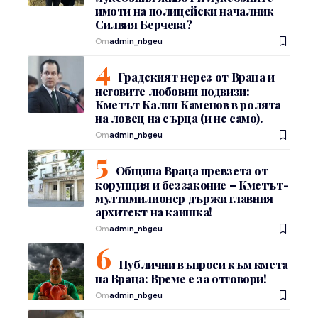
имоти на полицейски началник
Силвия Берчева?
От
admin_nbgeu
Градският нерез от Враца и
неговите любовни подвизи:
Кметът Калин Каменов в ролята
на ловец на сърца (и не само).
От
admin_nbgeu
Община Враца превзета от
корупция и беззаконие – Кметът-
мултимилионер държи главния
архитект на каишка!
От
admin_nbgeu
Публични въпроси към кмета
на Враца: Време е за отговори!
От
admin_nbgeu