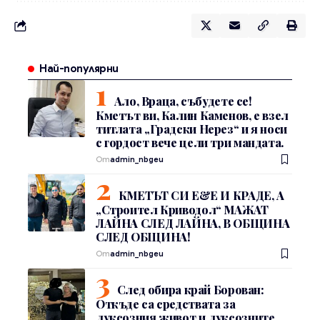
Най-популярни
Ало, Враца, събудете се!
Кметът ви, Калин Каменов, е взел
титлата „Градски Нерез“ и я носи
с гордост вече цели три мандата.
От
admin_nbgeu
КМЕТЪТ СИ Е&Е И КРАДЕ, А
„Строител Криводол“ МАЖАТ
ЛАЙНА СЛЕД ЛАЙНА, В ОБЩИНА
СЛЕД ОБЩИНА!
От
admin_nbgeu
След обира край Борован:
Откъде са средствата за
луксозния живот и луксозните