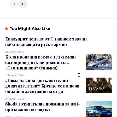
You Might Also Like
Евакуират децата от Славянск заради
наближаващата руска армия
21 Март, 2026
Кола пропадна в яма след спукан
водопровод в пловдивския кв.
ИНЦИДЕНТИ
„Столипиново“ (снимки)
31 Март, 2026
„Няма да соча допълнителни
доказателства“: Брендо се включи
БЪЛГАРИЯ
онлайн в заседание на съда
27 Март, 2026
Skoda готви пълна промяна за най-
продавания си модел
АВТО
27 Юли, 2026