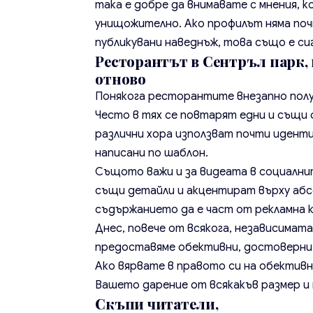
така е добре да внимавате с мнения, 
унищожително. Ако профилът няма почт
публикувани наведнъж, това също е сиг
Ресторантът в Сентръл парк,
отново
Понякога ресторантите внезапно пол
Често в тях се повтарят едни и същи 
различни хора използват почти иденти
написани по шаблон.
Същото важи и за видеата в социални
същи детайли и акцентират върху абс
съдържанието да е част от рекламна к
Днес, повече от всякога, независимата
предоставяме обективни, достоверни 
Ако вярвате в правото си на обективн
Вашето дарение от всякакъв размер и п
Скъпи читатели,