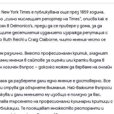
 New York Times е публикувана още през 1859 година.
„силно мислещият репортер на Times“, описва как е
ял в Delmonico’s, преди да се прибере у дома, за да
ащите десетилетия изданието изгражда репутация с
 Ruth Reichl и Craig Claiborne, чиито мнения често се
ем различно. Вместо професионален критик, гладният
мни мнения в сайтове за оценки или кратки видеа в
н логичен въпрос – доколко можем да вярваме на онлайн
нага да разберете дали едно мнение е достоверно. Все
 си струва да обърнете внимание. Най-важните въпроси
икува и дали мнението му изобщо е полезно за вас.
ава търсенето на професионални кулинарни критици с
публикации. Те посещават множество ресторанти и