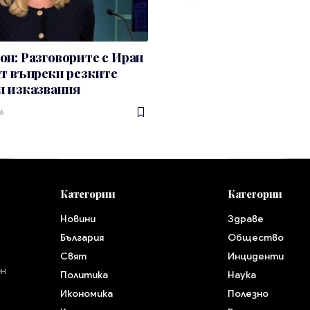
н: Разговорите с Иран
т въпреки резките
и изказвания
6
Категории
Категории
Новини
Здраве
България
Общество
Свят
Инциденти
ен
Политика
Наука
Икономика
Полезно