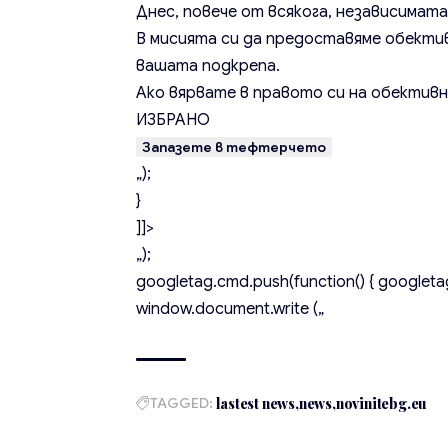
Днес, повече от всякога, независимат
В мисията си да предоставяме обекти
вашата подкрепа.
Ако вярвате в правото си на обективн
ИЗБРАНО
Запазете в тефтерчето
„);
}
]]>
„);
googletag.cmd.push(function() { googletag
window.document.write („
TAGGED:
lastest news
news
novinitebg.eu