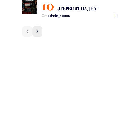
„ПЪРВИЯТ ПАДНА“
От
admin_nbgeu