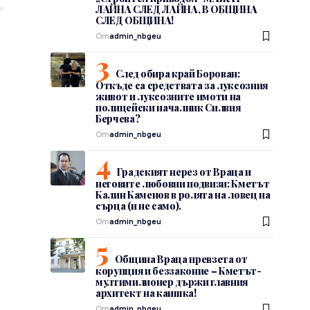
ЛАЙНА СЛЕД ЛАЙНА, В ОБЩИНА
СЛЕД ОБЩИНА!
От
admin_nbgeu
След обира край Борован:
Откъде са средствата за луксозния
живот и луксозните имоти на
полицейски началник Силвия
Берчева?
От
admin_nbgeu
Градският нерез от Враца и
неговите любовни подвизи: Кметът
Калин Каменов в ролята на ловец на
сърца (и не само).
От
admin_nbgeu
Община Враца превзета от
корупция и беззаконие – Кметът-
мултимилионер държи главния
архитект на каишка!
От
admin_nbgeu