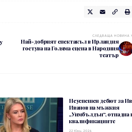
СЛЕДВАЩА НОВИНА
Най-добрият спектакъл в Ирландия
у
гостува на Голяма сцена в Народния
театър
Неуспешен дебют за И
Иванов на мъжкия
„Уимбълдън“, отпадна 
квалификациите
22 Юни, 2026