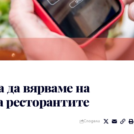
 да вярваме на
а ресторантите
Сподели