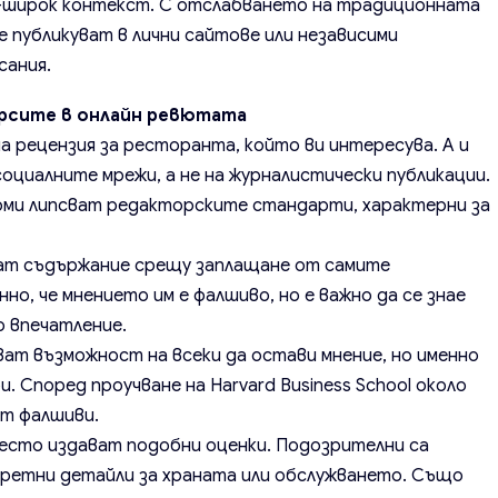
о-широк контекст. С отслабването на традиционната
е публикуват в лични сайтове или независими
сания.
ърсите в онлайн ревютата
на рецензия за ресторанта, който ви интересува. А и
социалните мрежи, а не на журналистически публикации.
рми липсват редакторските стандарти, характерни за
ват съдържание срещу заплащане от самите
но, че мнението им е фалшиво, но е важно да се знае
о впечатление.
ават възможност на всеки да остави мнение, но именно
 Според проучване на Harvard Business School около
ат фалшиви.
често издават подобни оценки. Подозрителни са
ретни детайли за храната или обслужването. Също