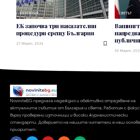
БЪЛГАРИЯ
СВЕТЪТ
ЕК започва три наказателни
Вашингто
процедури срещу България
напредва
публичн
27 Март, 2026
30 Март, 202
NoviniteBG предлага надеждно и обективно отразяване на
актуалните събития от България и света. Работим с фокус
върху проверени източници и високи журналистически
стандарти. Доверието на нашите читатели е наш основ
приоритет.