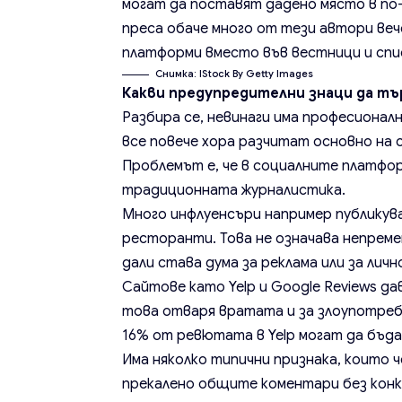
могат да поставят дадено място в п
преса обаче много от тези автори веч
платформи вместо във вестници и спи
Снимка: IStock By Getty Images
Какви предупредителни знаци да т
Разбира се, невинаги има професионал
все повече хора разчитат основно на 
Проблемът е, че в социалните платфо
традиционната журналистика.
Много инфлуенсъри например публику
ресторанти. Това не означава непремен
дали става дума за реклама или за личн
Сайтове като Yelp и Google Reviews д
това отваря вратата и за злоупотреби.
16% от ревютата в Yelp могат да бъд
Има няколко типични признака, които 
прекалено общите коментари без конк