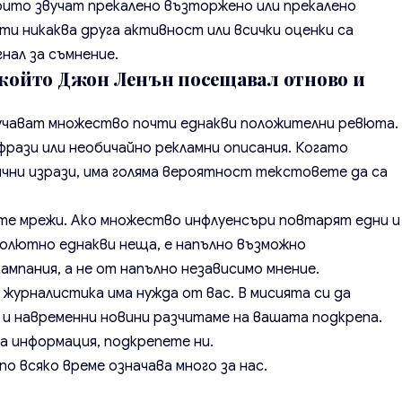
които звучат прекалено възторжено или прекалено
и никаква друга активност или всички оценки са
нал за съмнение.
 който Джон Ленън посещавал отново и
учават множество почти еднакви положителни ревюта.
фрази или необичайно рекламни описания. Когато
чни изрази, има голяма вероятност текстовете да са
те мрежи. Ако множество инфлуенсъри повтарят едни и
олютно еднакви неща, е напълно възможно
ампания, а не от напълно независимо мнение.
 журналистика има нужда от вас. В мисията си да
и навременни новини разчитаме на вашата подкрепа.
а информация, подкрепете ни.
о всяко време означава много за нас.