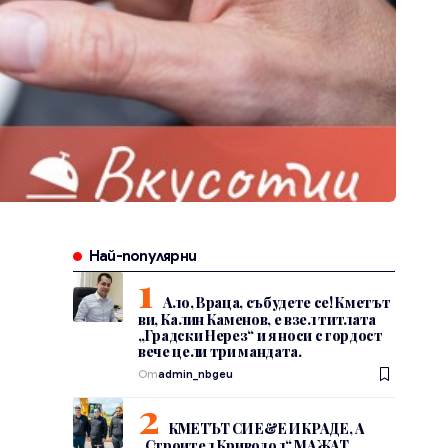
Най-популярни
Ало, Враца, събудете се! Кметът
ви, Калин Каменов, е взел титлата
„Градски Нерез“ и я носи с гордост
вече цели три мандата.
От
admin_nbgeu
КМЕТЪТ СИ Е&Е И КРАДЕ, А
„Строител Криводол“ МАЖАТ