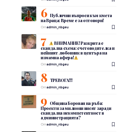
Публични въпроси към кмета
на Враца: Време е за отговори!
От
admin_nbgeu
ВНИМАНИЕ! Разкрита е
скандална схема: счетоводителка и
нейният любовник в центъра на
измамна афера!
От
admin_nbgeu
ТРЕВОГА!!!
От
admin_nbgeu
Община Борован на ръба:
Проекти за милиони висят заради
скандална некомпетентност в
администрацията?
От
admin_nbgeu