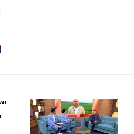
ван
в