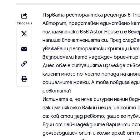
Първата ресторантска рецензия
в The
Авторът, представен единствено като 
Сподели
пил шампанско във Astor House и е вечер
напише впечатленията си. През следв
уважавани ресторантски критици
като
възприемали като надежден ориентир.
Днес обаче ситуацията изглежда съвс
клиент много по-често попада на анони
социалните мрежи. А това повдига еди
ревютата?
Истината е, че няма сигурен начин вед
пак има няколко важни неща, на които
са: кой стои зад ревюто, защо го публ
Един от най-надеждните варианти ост
дългогодишен опит и голям архив от 