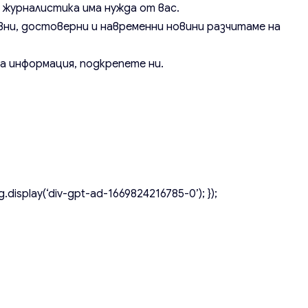
а журналистика има нужда от вас.
вни, достоверни и навременни новини разчитаме на
а информация, подкрепете ни.
.display(‘div-gpt-ad-1669824216785-0’); });