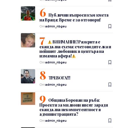
Публични въпроси към кмета
на Враца: Време е за отговори!
От
admin_nbgeu
ВНИМАНИЕ! Разкрита е
скандална схема: счетоводителка и
нейният любовник в центъра на
измамна афера!
От
admin_nbgeu
ТРЕВОГА!!!
От
admin_nbgeu
Община Борован на ръба:
Проекти за милиони висят заради
скандална некомпетентност в
администрацията?
От
admin_nbgeu