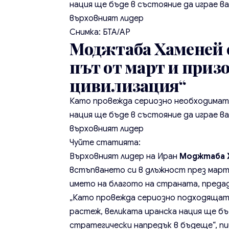
нация ще бъде в състояние да играе в
върховният лидер
Снимка: БТА/АР
Моджтаба Хаменей с
път от март и приз
цивилизация“
Като провежда сериозно необходимата
нация ще бъде в състояние да играе в
върховният лидер
Чуйте статията:
Върховният лидер на Иран
Моджтаба 
встъпването си в длъжност през март
името на благото на страната, предад
„Като провежда сериозно подходящата
растеж, великата иранска нация ще бъ
стратегически напредък в бъдеще“, пи