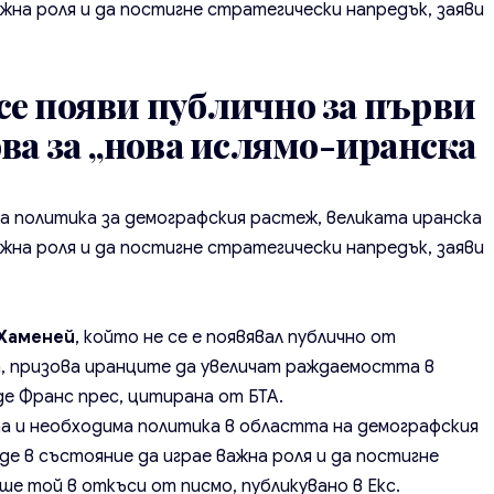
ажна роля и да постигне стратегически напредък, заяви
е появи публично за първи
ова за „нова ислямо-иранска
 политика за демографския растеж, великата иранска
ажна роля и да постигне стратегически напредък, заяви
Хаменей
, който не се е появявал публично от
, призова иранците да увеличат раждаемостта в
е Франс прес, цитирана от БТА.
 и необходима политика в областта на демографския
де в състояние да играе важна роля и да постигне
ше той в откъси от писмо, публикувано в Екс.