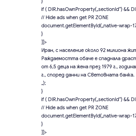
}
if ( DIR.hasOwnProperty(„sectionId“) && DIR
// Hide ads when get PR ZONE
document.getElementById(„native-wrap-171
}
]]>
Иран, с население около 92 милиона жи
Раждаемостта обаче е спаднала драст
от 6,5 деца на жена през 1979 г., годи
г., според данни на Световната банка.
„);
}
if ( DIR.hasOwnProperty(„sectionId“) && DIR
// Hide ads when get PR ZONE
document.getElementById(„native-wrap-171
}
]]>