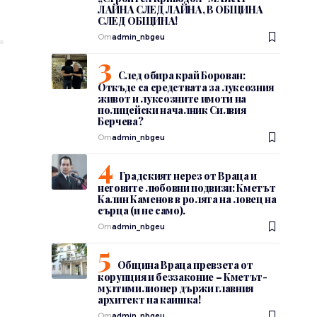
ЛАЙНА СЛЕД ЛАЙНА, В ОБЩИНА
СЛЕД ОБЩИНА!
От
admin_nbgeu
След обира край Борован:
Откъде са средствата за луксозния
живот и луксозните имоти на
полицейски началник Силвия
Берчева?
От
admin_nbgeu
Градският нерез от Враца и
неговите любовни подвизи: Кметът
Калин Каменов в ролята на ловец на
сърца (и не само).
От
admin_nbgeu
Община Враца превзета от
корупция и беззаконие – Кметът-
мултимилионер държи главния
архитект на каишка!
От
admin_nbgeu