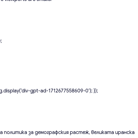
;
.display(‘div-gpt-ad-1712677558609-0’); });
 политика за демографския растеж, великата иранска