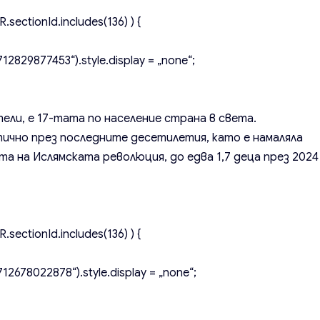
.sectionId.includes(136) ) {
2829877453“).style.display = „none“;
тели, е 17-тата по население страна в света.
ично през последните десетилетия, като е намаляла
ната на Ислямската революция, до едва 1,7 деца през 2024
.sectionId.includes(136) ) {
2678022878“).style.display = „none“;