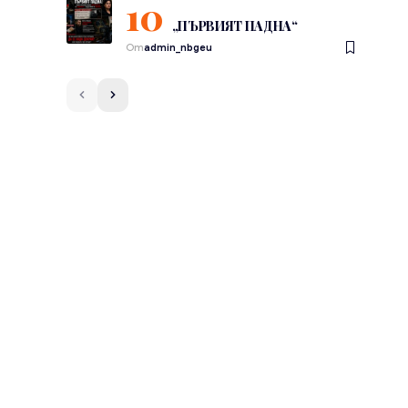
„ПЪРВИЯТ ПАДНА“
От
admin_nbgeu