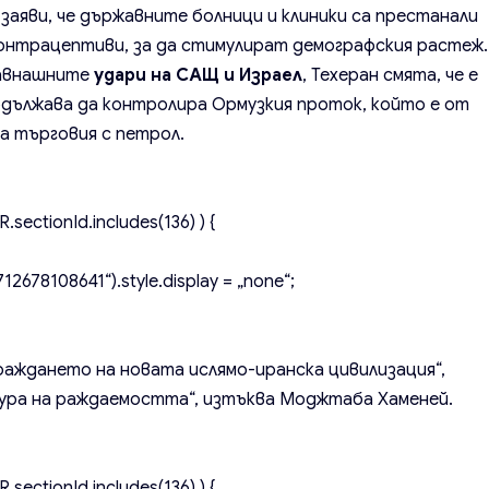
 заяви, че държавните болници и клиники са престанали
контрацептиви, за да стимулират демографския растеж.
давнашните
удари на САЩ и Израел
, Техеран смята, че е
одължава да контролира Ормузкия проток, който е от
а търговия с петрол.
.sectionId.includes(136) ) {
2678108641“).style.display = „none“;
граждането на новата ислямо-иранска цивилизация“,
ура на раждаемостта“, изтъква Моджтаба Хаменей.
.sectionId.includes(136) ) {