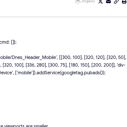
Сподели
md: []};
ile/Dnes_Header_Mobile’, [[300, 100], [320, 120], [320, 50],
 [320, 100], [336, 280], [300, 75], [180, 150], [200, 200]], ‘div-
vice’, [‘mobile’]).addService(googletag.pubads());
e viewports are smaller