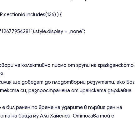
.sectionId.includes(136) ) {
2677954281“).style.display = „none“;
овори на колективно писмо от групи на гражданското
я.
силия ще доведат до плодотворни резултати, ако Бог
 на текста си, разпространена от иранската държавна
 е бил ранен по време на ударите в първия ден на
вота на баща му Али Хаменей. Оттогава той е