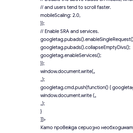
// and users tend to scroll faster.
mobileScaling: 2.0,
});
// Enable SRA and services.
googletag.pubads().enableSingleRequest()
googletag.pubads().collapseEmptyDivs();
googletag.enableServices();
});
window.document.write(„
„);
googletag.cmd.push(function() { googletag
window.document.write („
„);
}
]]>
Като провежда сериозно необходимата