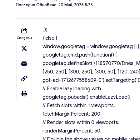
Последно Обновено: 20 Май, 2026 5:25
„);
} else {
Сподели
window.googletag = window.googletag || {c
googletag.cmd.push(function() {
googletag.defineSlot(‘/118570770/Dnes_Mob
[250, 250], [300, 250], [300, 50], [120, 240],
gpt-ad-1712677558609-0’).setTargeting(‘De
// Enable lazy loading with…
googletag.pubads().enableLazyLoad({
// Fetch slots within 1 viewports.
fetchMarginPercent: 200,
// Render slots within 0 viewports.
renderMarginPercent: 50,
// Double the above values on mobile, wher