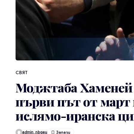
СВЯТ
Моджтаба Хаменей 
първи път от март 
ислямо-иранска ц
admin_nbgeu