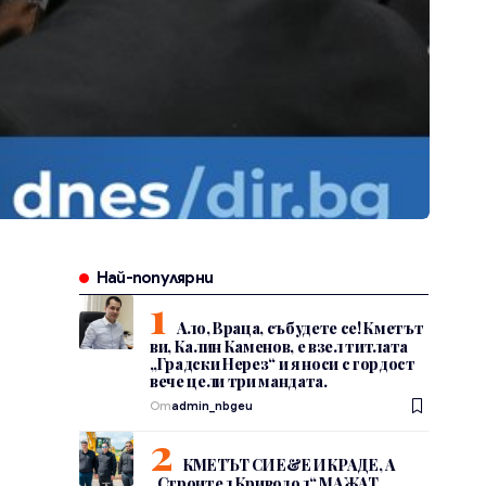
Най-популярни
Ало, Враца, събудете се! Кметът
ви, Калин Каменов, е взел титлата
„Градски Нерез“ и я носи с гордост
вече цели три мандата.
От
admin_nbgeu
КМЕТЪТ СИ Е&Е И КРАДЕ, А
„Строител Криводол“ МАЖАТ