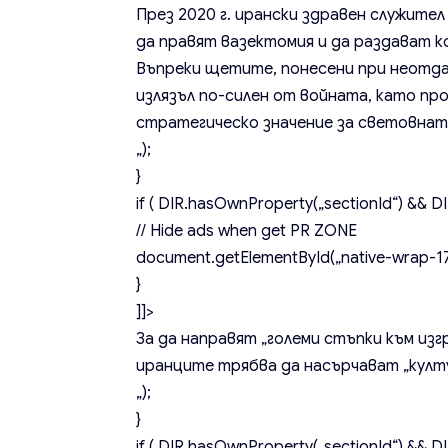
През 2020 г. ирански здравен служител
да правят вазектомия и да раздават 
Въпреки щетите, понесени при неот
излязъл по-силен от войната, като пр
стратегическо значение за световнат
„);
}
if ( DIR.hasOwnProperty(„sectionId“) && DIR
// Hide ads when get PR ZONE
document.getElementById(„native-wrap-171
}
]]>
За да направят „големи стъпки към из
иранците трябва да насърчават „култ
„);
}
if ( DIR.hasOwnProperty(„sectionId“) && DIR