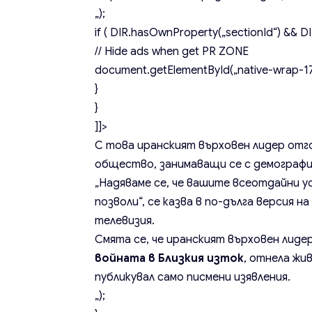
„);
if ( DIR.hasOwnProperty(„sectionId“) && DIR
// Hide ads when get PR ZONE
document.getElementById(„native-wrap-171
}
}
]]>
С това иранският върховен лидер отг
общество, занимаващи се с демографи
„Надяваме се, че вашите всеотдайни у
позволи“, се казва в по-дълга версия
телевизия.
Смята се, че иранският върховен лидер
войната в Близкия изток
, отнела жи
публикувал само писмени изявления.
„);