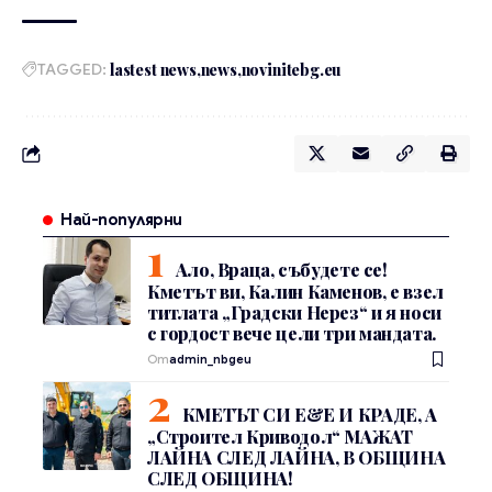
TAGGED:
lastest news
news
novinitebg.eu
Най-популярни
Ало, Враца, събудете се!
Кметът ви, Калин Каменов, е взел
титлата „Градски Нерез“ и я носи
с гордост вече цели три мандата.
От
admin_nbgeu
КМЕТЪТ СИ Е&Е И КРАДЕ, А
„Строител Криводол“ МАЖАТ
ЛАЙНА СЛЕД ЛАЙНА, В ОБЩИНА
СЛЕД ОБЩИНА!