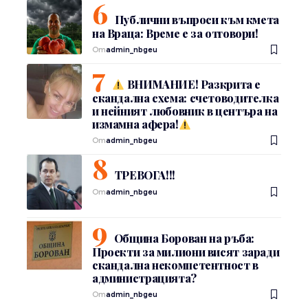
Публични въпроси към кмета
на Враца: Време е за отговори!
От
admin_nbgeu
ВНИМАНИЕ! Разкрита е
скандална схема: счетоводителка
и нейният любовник в центъра на
измамна афера!
От
admin_nbgeu
ТРЕВОГА!!!
От
admin_nbgeu
Община Борован на ръба:
Проекти за милиони висят заради
скандална некомпетентност в
администрацията?
От
admin_nbgeu