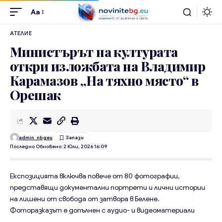
Aa
АТЕЛИЕ
Министърът на културата
откри изложбата на Владимир
Карамазов „На тяхно място“ в
Орешак
admin_nbgeu
Последно Обновено: 2 Юли, 2026 16:09
Експозицията включва повече от 80 фотографии,
представящи документални портрети и лични истории
на лишени от свобода от затвора в Белене.
Фоторазказът е допълнен с аудио- и видеоматериали