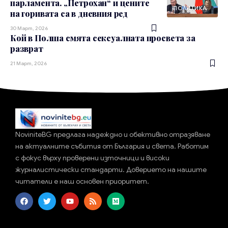
парламента. „Петрохан“ и цените
ПОЛИТИКА
на горивата са в дневния ред
30 Март, 2026
Кой в Полша смята сексуалната просвета за
разврат
21 Март, 2026
NoviniteBG предлага надеждно и обективно отразяване
на актуалните събития от България и света. Работим
с фокус върху проверени източници и високи
журналистически стандарти. Доверието на нашите
читатели е наш основен приоритет.