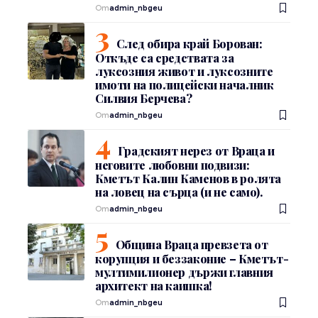
От
admin_nbgeu
След обира край Борован:
Откъде са средствата за
луксозния живот и луксозните
имоти на полицейски началник
Силвия Берчева?
От
admin_nbgeu
Градският нерез от Враца и
неговите любовни подвизи:
Кметът Калин Каменов в ролята
на ловец на сърца (и не само).
От
admin_nbgeu
Община Враца превзета от
корупция и беззаконие – Кметът-
мултимилионер държи главния
архитект на каишка!
От
admin_nbgeu