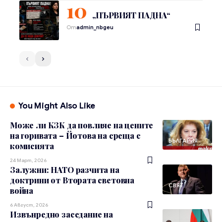
„ПЪРВИЯТ ПАДНА“
От
admin_nbgeu
You Might Also Like
Може ли КЗК да повлияе на цените
на горивата – Йотова на среща с
БЪЛГАРИЯ
комисията
24 Март, 2026
Залужни: НАТО разчита на
доктрини от Втората световна
СВЯТ
война
6 Август, 2026
Извънредно заседание на