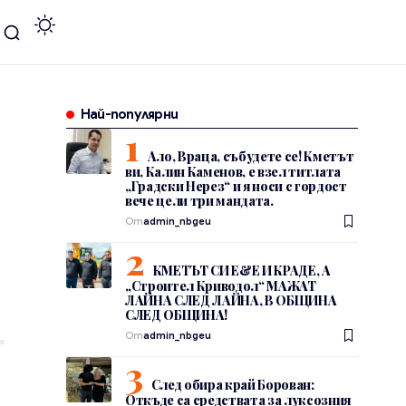
Най-популярни
Ало, Враца, събудете се! Кметът
ви, Калин Каменов, е взел титлата
„Градски Нерез“ и я носи с гордост
вече цели три мандата.
От
admin_nbgeu
КМЕТЪТ СИ Е&Е И КРАДЕ, А
„Строител Криводол“ МАЖАТ
ЛАЙНА СЛЕД ЛАЙНА, В ОБЩИНА
СЛЕД ОБЩИНА!
От
admin_nbgeu
г
След обира край Борован:
Откъде са средствата за луксозния