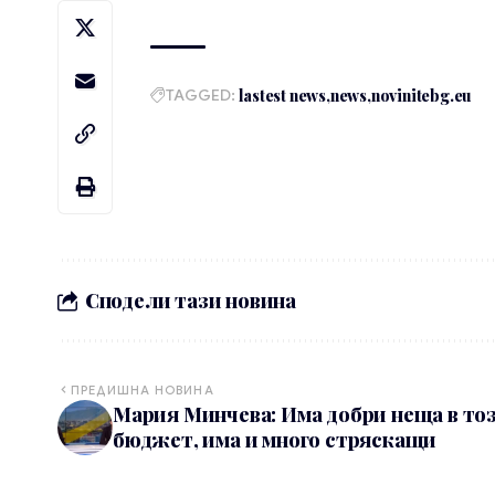
TAGGED:
lastest news
news
novinitebg.eu
Сподели тази новина
ПРЕДИШНА НОВИНА
Мария Минчева: Има добри неща в то
бюджет, има и много стряскащи