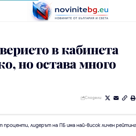
верието в кабинета
ко, но остава много
Сподели
 проценти, лидерът на ПБ има най-висок личен рейтин