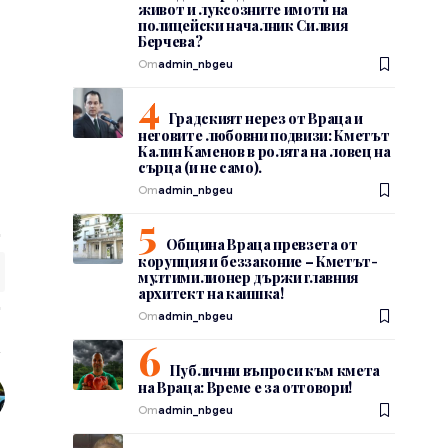
живот и луксозните имоти на
полицейски началник Силвия
Берчева?
От
admin_nbgeu
Градският нерез от Враца и
неговите любовни подвизи: Кметът
Калин Каменов в ролята на ловец на
сърца (и не само).
От
admin_nbgeu
Община Враца превзета от
корупция и беззаконие – Кметът-
мултимилионер държи главния
архитект на каишка!
От
admin_nbgeu
Публични въпроси към кмета
на Враца: Време е за отговори!
От
admin_nbgeu