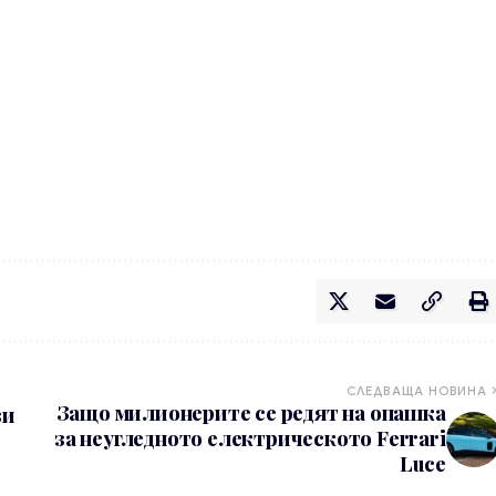
СЛЕДВАЩА НОВИНА
Защо милионерите се редят на опашка
зи
за неугледното електрическото Ferrari
Luce