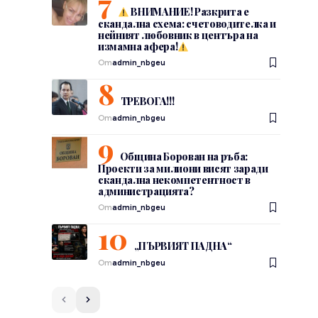
ВНИМАНИЕ! Разкрита е
скандална схема: счетоводителка и
нейният любовник в центъра на
измамна афера!
От
admin_nbgeu
ТРЕВОГА!!!
От
admin_nbgeu
Община Борован на ръба:
Проекти за милиони висят заради
скандална некомпетентност в
администрацията?
От
admin_nbgeu
„ПЪРВИЯТ ПАДНА“
От
admin_nbgeu