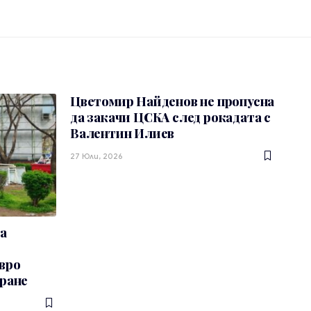
Цветомир Найденов не пропусна
да закачи ЦСКА след рокадата с
Валентин Илиев
27 Юли, 2026
а
евро
ране