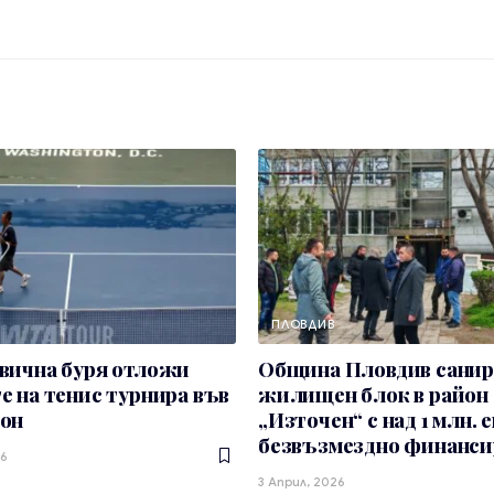
ПЛОВДИВ
вична буря отложи
Община Пловдив санир
 на тенис турнира във
жилищен блок в район
он
„Източен“ с над 1 млн. 
безвъзмездно финанси
6
3 Април, 2026