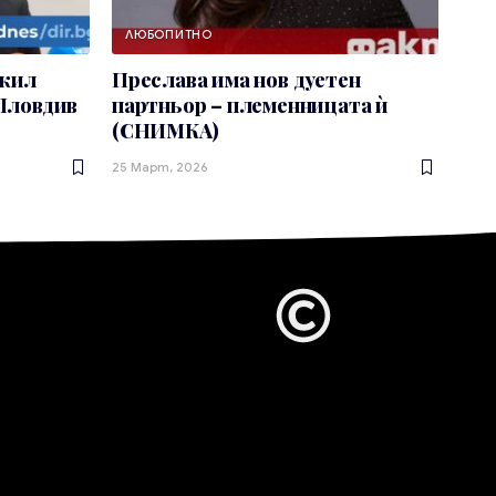
ЛЮБОПИТНО
ожил
Преслава има нов дуетен
 Пловдив
партньор – племенницата ѝ
(СНИМКА)
25 Март, 2026