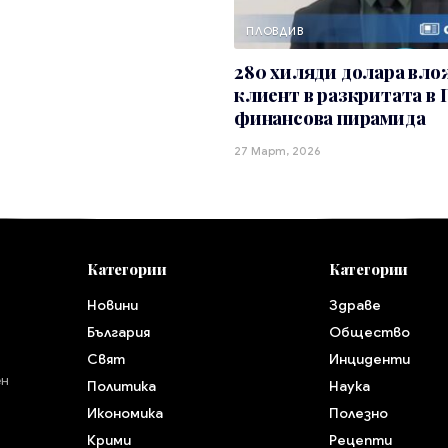
ПЛОВДИВ
280 хиляди долара вл
клиент в разкритата в
финансова пирамида
27 Март, 2026
Категории
Категории
Новини
Здраве
България
Общество
Свят
Инциденти
ен
Политика
Наука
Икономика
Полезно
Крими
Рецепти