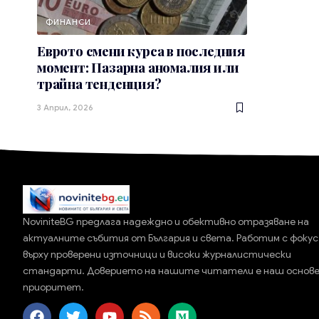
ФИНАНСИ
Еврото смени курса в последния
момент: Пазарна аномалия или
трайна тенденция?
3 Април, 2026
NoviniteBG предлага надеждно и обективно отразяване на
актуалните събития от България и света. Работим с фокус
върху проверени източници и високи журналистически
стандарти. Доверието на нашите читатели е наш основ
приоритет.