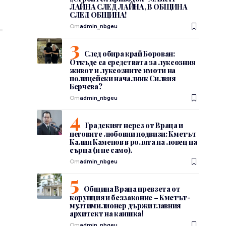
ЛАЙНА СЛЕД ЛАЙНА, В ОБЩИНА
СЛЕД ОБЩИНА!
От
admin_nbgeu
След обира край Борован:
Откъде са средствата за луксозния
живот и луксозните имоти на
полицейски началник Силвия
Берчева?
От
admin_nbgeu
Градският нерез от Враца и
неговите любовни подвизи: Кметът
Калин Каменов в ролята на ловец на
сърца (и не само).
От
admin_nbgeu
Община Враца превзета от
корупция и беззаконие – Кметът-
мултимилионер държи главния
архитект на каишка!
От
admin_nbgeu