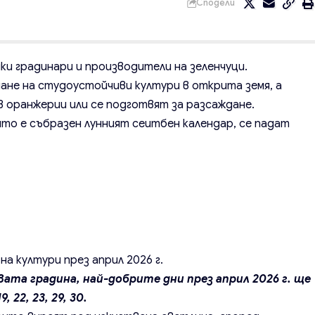
Сподели
ки градинари и производители на зеленчуци.
ане на студоустойчиви култури в открита земя, а
 оранжерии или се подготвят за разсаждане.
който е събразен лунният сеитбен календар, се падат
а култури през април 2026 г.
вата градина, най-добрите дни през април 2026 г. ще
19, 22, 23, 29, 30.