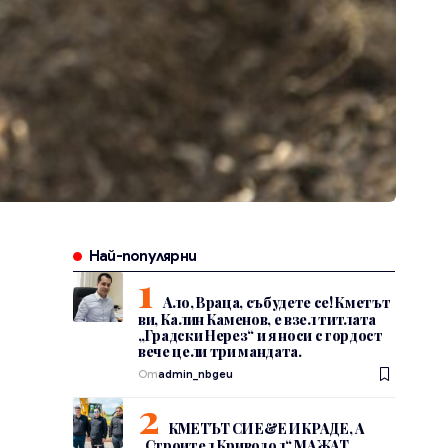
Най-популярни
Ало, Враца, събудете се! Кметът
ви, Калин Каменов, е взел титлата
„Градски Нерез“ и я носи с гордост
вече цели три мандата.
От
admin_nbgeu
КМЕТЪТ СИ Е&Е И КРАДЕ, А
„Строител Криводол“ МАЖАТ