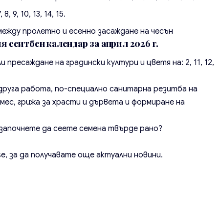
8, 9, 10, 13, 14, 15.
между пролетно и есенно засаждане на чесън
 сеитбен календар за април 2026 г.
 пресаждане на градински култури и цветя на: 2, 11, 12,
 друга работа, по-специално санитарна резитба на
мес, грижа за храсти и дървета и формиране на
о започнете да сеете семена твърде рано?
se
, за да получавате още актуални новини.