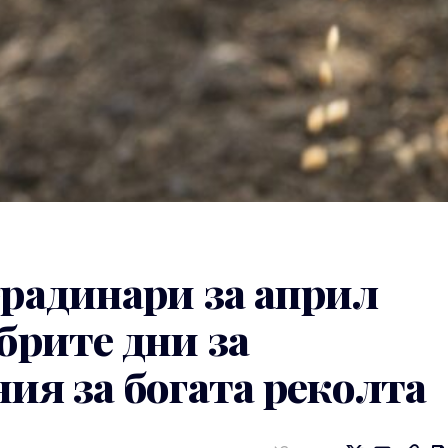
градинари за април
брите дни за
ния за богата реколта