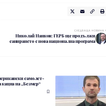
СЛЕДВАЩА НОВИНА
Николай Нанков: ГЕРБ ще продължи
санирането с нова национална програма
мерикански самолет-
 кацна на „Безмер“