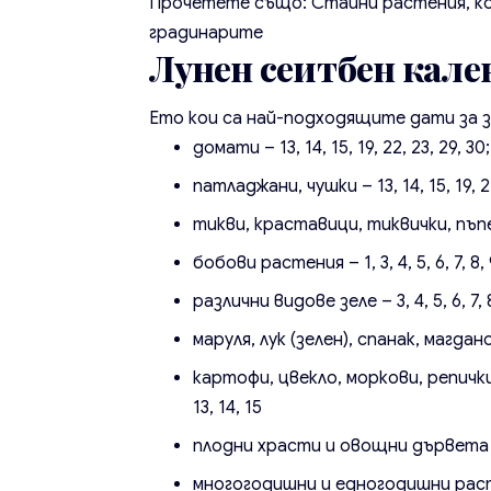
Прочетете също:
Стайни растения, к
градинарите
Лунен сеитбен кале
Ето кои са най-подходящите дати за з
домати – 13, 14, 15, 19, 22, 23, 29, 30;
патладжани, чушки – 13, 14, 15, 19, 22
тикви, краставици, тиквички, пъпеши,
бобови растения – 1, 3, 4, 5, 6, 7, 8, 9
различни видове зеле – 3, 4, 5, 6, 7, 8, 
маруля, лук (зелен), спанак, магданоз, к
картофи, цвекло, моркови, репички, ре
13, 14, 15
плодни храсти и овощни дървета – 13,
многогодишни и едногодишни растени