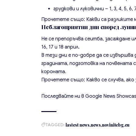
грудкови и луковични – 1, 3, 4, 5, 6, 7, 
Прочетете също:
Какви са разликите 
Неблагоприятни дни според лунния
Не се препоръчва сеитба, засаждане или
16, 17 и 18 април.
В тези дни е по-добре да се извършва
градината, подготовка на почвената с
короната.
Прочетете също:
Какво се случва, ак
Последвайте ни в
Google News Showca
TAGGED:
lastest news
news
novinitebg.eu