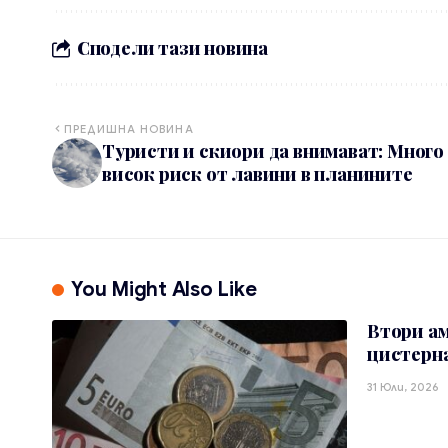
Сподели тази новина
ПРЕДИШНА НОВИНА
Туристи и скиори да внимават: Много
висок риск от лавини в планините
You Might Also Like
Втори а
цистерна
31 Юли, 2026