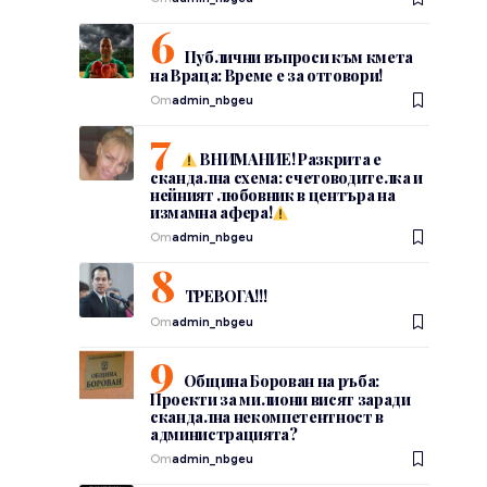
Публични въпроси към кмета
на Враца: Време е за отговори!
От
admin_nbgeu
ВНИМАНИЕ! Разкрита е
скандална схема: счетоводителка и
нейният любовник в центъра на
измамна афера!
От
admin_nbgeu
ТРЕВОГА!!!
От
admin_nbgeu
Община Борован на ръба:
Проекти за милиони висят заради
скандална некомпетентност в
администрацията?
От
admin_nbgeu