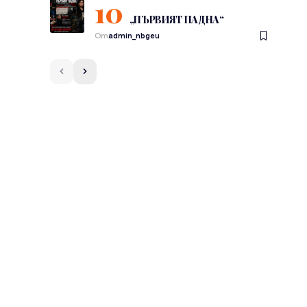
„ПЪРВИЯТ ПАДНА“
От
admin_nbgeu