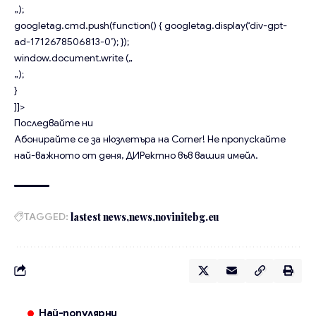
„);
googletag.cmd.push(function() { googletag.display(‘div-gpt-
ad-1712678506813-0’); });
window.document.write („
„);
}
]]>
Последвайте ни
Абонирайте се за нюзлетъра на Corner!
Не пропускайте
най-важното от деня, ДИРектно във вашия имейл.
TAGGED:
lastest news
news
novinitebg.eu
Най-популярни