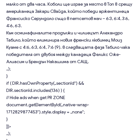
малко от два часа. Коболи ще играе за място в Топ 8 срещу
американеца Закари Свайда, който победи аржентинеца
Франсиско Серундоло също в петсетов мач – 6:3, 6:4, 3:6,
4:6, 6:3.
Към осминафиналите продължи и чилиецът Алехандро
Табило, който елиминира новия френски любимец Моиз
Куаме с 4:6, 6:3, 6:4, 7:6 (9). в следващата фаза Табило чака
победителя от двубоя между канадеца Феликс Оже-
Алиасим и Брендън Накашима от САЩ.
„);
}
if ( DIR.hasOwnProperty(„sectionId“) &&
DIR.sectionId.includes(136) ) {
// Hide ads when get PR ZONE
document.getElementById(„native-wrap-
1712829877453“).style.display = „none“;
}
]]>
„);