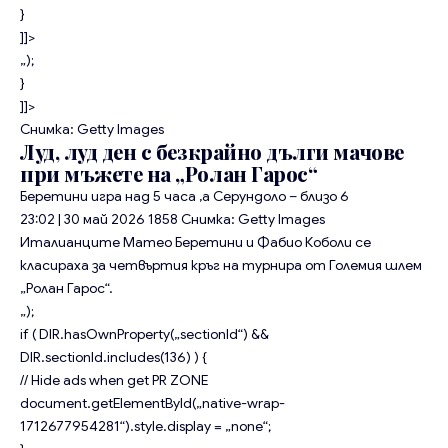
}
]]>
„);
}
]]>
Снимка: Getty Images
Луд, луд ден с безкрайно дълги мачове
при мъжете на „Ролан Гарос“
Беретини игра над 5 часа ,а Серундоло – близо 6
23:02 | 30 май 2026
1858
Снимка: Getty Images
Италианците Матео Беретини и Фабио Коболи се
класираха за четвъртия кръг на турнира от Големия шлем
„Ролан Гарос“.
„);
if ( DIR.hasOwnProperty(„sectionId“) &&
DIR.sectionId.includes(136) ) {
// Hide ads when get PR ZONE
document.getElementById(„native-wrap-
1712677954281“).style.display = „none“;