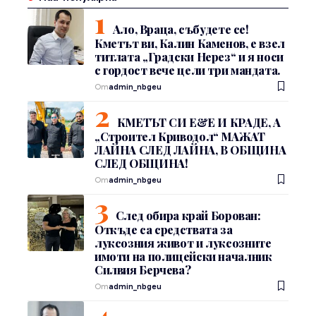
Ало, Враца, събудете се!
Кметът ви, Калин Каменов, е взел
титлата „Градски Нерез“ и я носи
с гордост вече цели три мандата.
От
admin_nbgeu
КМЕТЪТ СИ Е&Е И КРАДЕ, А
„Строител Криводол“ МАЖАТ
ЛАЙНА СЛЕД ЛАЙНА, В ОБЩИНА
СЛЕД ОБЩИНА!
От
admin_nbgeu
След обира край Борован:
Откъде са средствата за
луксозния живот и луксозните
имоти на полицейски началник
Силвия Берчева?
От
admin_nbgeu