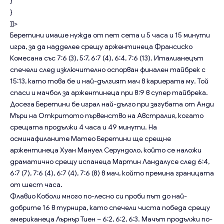
}
}
]]>
Беретини имаше нужда от пет сета и 5 часа и 15 минути
игра, за да надделее срещу аржентинеца Франсиско
Комесана със 7:6 (3), 5:7, 6:7 (4), 6:4, 7:6 (13). Италианецът
спечели след изключително оспорван финален тайбрек с
15:13, като това бе и най-дългият мач в кариерата му. Той
спаси и мачбол за аржентинеца при 8:9 в супер тайбрека.
Досега Беретини бе играл най-дълго при загубата от Анди
Мъри на Откритото първенство на Австралия, когато
срещата продължи 4 часа и 49 минути. На
осминафиланите Матео Беретини ще срещне
аржентинеца Хуан Мануел Серундоло, който се наложи
драматично срещу испанеца Мартин Ландалусе след 6:4,
6:7 (7), 7:6 (4), 6:7 (4), 7:6 (8) в мач, който премина границата
от шест часа.
Флавио Коболи много по-лесно си проби път до най-
добрите 16 в турнира, като спечели чиста победа срещу
американеца Лърнър Тиен – 6:2, 6:2, 6:3. Мачът продължи по-