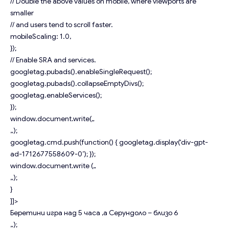
// Double the above values on mobile, where viewports are
smaller
// and users tend to scroll faster.
mobileScaling: 1.0,
});
// Enable SRA and services.
googletag.pubads().enableSingleRequest();
googletag.pubads().collapseEmptyDivs();
googletag.enableServices();
});
window.document.write(„
„);
googletag.cmd.push(function() { googletag.display(‘div-gpt-
ad-1712677558609-0’); });
window.document.write („
„);
}
]]>
Беретини игра над 5 часа ,а Серундоло – близо 6
„);