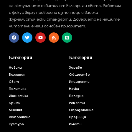
на актуалните събития от България и света. Работим
с фокус върху проверени източници и високи
журналистически стандарти. Доверието на нашите
читатели е наш основен приоритет.
Категории
Категории
Новини
Здраве
България
Общество
Свят
Инциденти
Политика
Наука
Икономика
Полезно
Крими
Рецепти
Мнения
Образование
Любопитно
Празници
Култура
Имоти