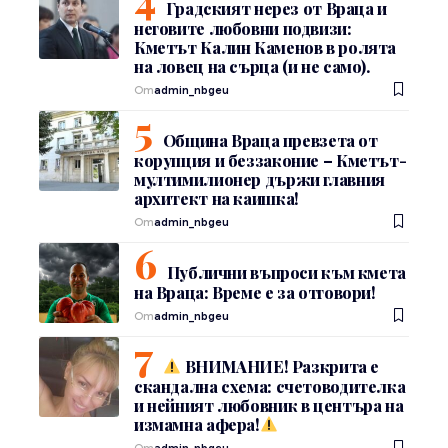
Градският нерез от Враца и
неговите любовни подвизи:
Кметът Калин Каменов в ролята
на ловец на сърца (и не само).
От
admin_nbgeu
Община Враца превзета от
корупция и беззаконие – Кметът-
мултимилионер държи главния
архитект на каишка!
От
admin_nbgeu
Публични въпроси към кмета
на Враца: Време е за отговори!
От
admin_nbgeu
ВНИМАНИЕ! Разкрита е
скандална схема: счетоводителка
и нейният любовник в центъра на
измамна афера!
От
admin_nbgeu