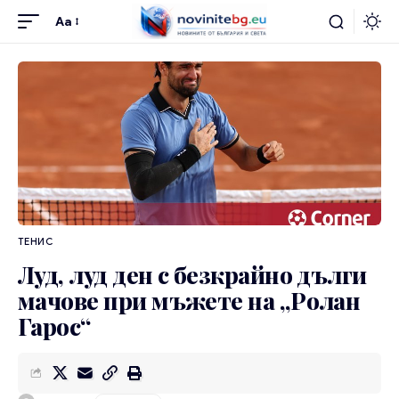
Aa
ТЕНИС
Луд, луд ден с безкрайно дълги
мачове при мъжете на „Ролан
Гарос“