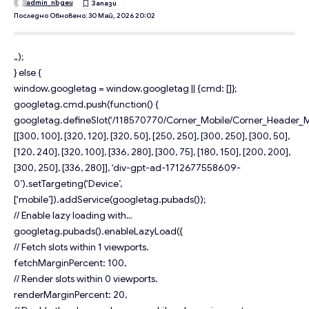
admin_nbgeu
Последно Обновено: 30 Май, 2026 20:02
„);
} else {
window.googletag = window.googletag || {cmd: []};
googletag.cmd.push(function() {
googletag.defineSlot(‘/118570770/Corner_Mobile/Corner_Header_Mo
[[300, 100], [320, 120], [320, 50], [250, 250], [300, 250], [300, 50],
[120, 240], [320, 100], [336, 280], [300, 75], [180, 150], [200, 200],
[300, 250], [336, 280]], ‘div-gpt-ad-1712677558609-
0’).setTargeting(‘Device’,
[‘mobile’]).addService(googletag.pubads());
// Enable lazy loading with…
googletag.pubads().enableLazyLoad({
// Fetch slots within 1 viewports.
fetchMarginPercent: 100,
// Render slots within 0 viewports.
renderMarginPercent: 20,