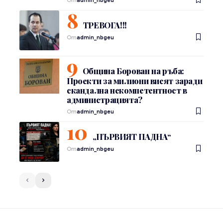
ТРЕВОГА!!!
От
admin_nbgeu
Община Борован на ръба:
Проекти за милиони висят заради
скандална некомпетентност в
администрацията?
От
admin_nbgeu
„ПЪРВИЯТ ПАДНА“
От
admin_nbgeu