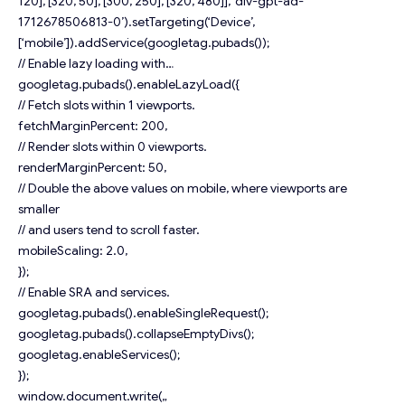
120], [320, 50], [300, 250], [320, 480]], ‘div-gpt-ad-
1712678506813-0’).setTargeting(‘Device’,
[‘mobile’]).addService(googletag.pubads());
// Enable lazy loading with…
googletag.pubads().enableLazyLoad({
// Fetch slots within 1 viewports.
fetchMarginPercent: 200,
// Render slots within 0 viewports.
renderMarginPercent: 50,
// Double the above values on mobile, where viewports are
smaller
// and users tend to scroll faster.
mobileScaling: 2.0,
});
// Enable SRA and services.
googletag.pubads().enableSingleRequest();
googletag.pubads().collapseEmptyDivs();
googletag.enableServices();
});
window.document.write(„