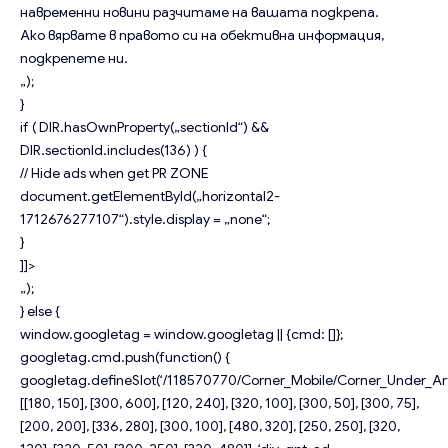
навременни новини разчитаме на вашата подкрепа.
Ако вярвате в правото си на обективна информация,
подкрепете ни.
„);
}
if ( DIR.hasOwnProperty(„sectionId“) &&
DIR.sectionId.includes(136) ) {
// Hide ads when get PR ZONE
document.getElementById(„horizontal2-
1712676277107“).style.display = „none“;
}
]]>
„);
} else {
window.googletag = window.googletag || {cmd: []};
googletag.cmd.push(function() {
googletag.defineSlot(‘/118570770/Corner_Mobile/Corner_Under_Arti
[[180, 150], [300, 600], [120, 240], [320, 100], [300, 50], [300, 75],
[200, 200], [336, 280], [300, 100], [480, 320], [250, 250], [320,