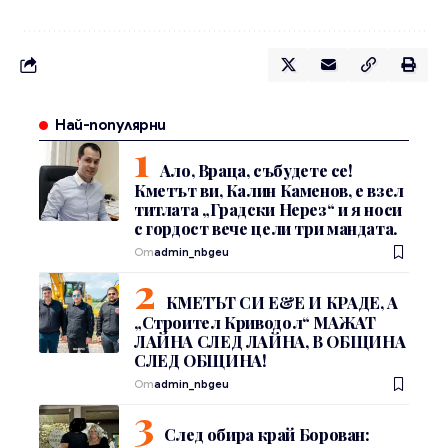
Най-популярни
Ало, Враца, събудете се!
Кметът ви, Калин Каменов, е взел
титлата „Градски Нерез“ и я носи
с гордост вече цели три мандата.
От
admin_nbgeu
КМЕТЪТ СИ Е&Е И КРАДЕ, А
„Строител Криводол“ МАЖАТ
ЛАЙНА СЛЕД ЛАЙНА, В ОБЩИНА
СЛЕД ОБЩИНА!
От
admin_nbgeu
След обира край Борован: