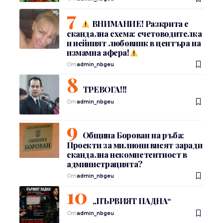
ВНИМАНИЕ! Разкрита е
скандална схема: счетоводителка
и нейният любовник в центъра на
измамна афера!
От
admin_nbgeu
ТРЕВОГА!!!
От
admin_nbgeu
Община Борован на ръба:
Проекти за милиони висят заради
скандална некомпетентност в
администрацията?
От
admin_nbgeu
„ПЪРВИЯТ ПАДНА“
От
admin_nbgeu