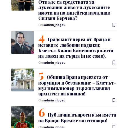
Откъде са средствата за
луксозния живот и луксозните
имоти на полицейски началник
Силвия Берчева?
От
admin_nbgeu
Градският нерез от Враца и
неговите любовни подвизи:
Кметът Калин Каменов в ролята
на ловец на сърца (и не само).
От
admin_nbgeu
Община Враца превзета от
корупция и беззаконие – Кметът-
мултимилионер държи главния
архитект на каишка!
От
admin_nbgeu
Публични въпроси към кмета
на Враца: Време е за отговори!
От
admin_nbgeu