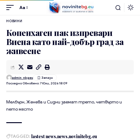
Aa
НОВИНИ
Копенхаген пак изпревари
Виена като най-добър град за
живеене
admin_nbgeu
Последно Обновено: 7 Юли, 2026 18:09
Мелбърн, Женева и Сидни заемат трето, четвърто и
пето място
TAGGED:
lastest news
news
novinitebg.eu