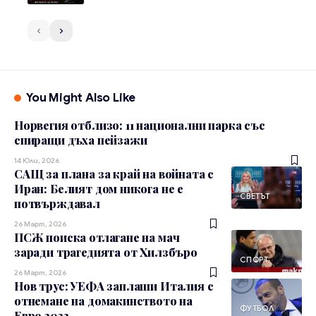
You Might Also Like
Норвегия отблизо: 11 национални парка със
спиращи дъха пейзажи
14 Юли, 2026
САЩ за плана за край на войната с
Иран: Белият дом никога не е
СВЕТЪТ
потвърждавал
26 Март, 2026
ПСЖ поиска отлагане на мач
заради трагедията от Хилзбъро
СПОРТ
26 Март, 2026
Нов трус: УЕФА заплаши Италия с
отнемане на домакинството на
ФУТБОЛ
Евро 2032