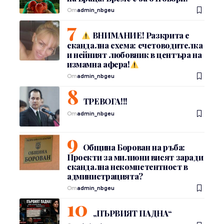
От
admin_nbgeu
ВНИМАНИЕ! Разкрита е
скандална схема: счетоводителка
и нейният любовник в центъра на
измамна афера!
От
admin_nbgeu
ТРЕВОГА!!!
От
admin_nbgeu
Община Борован на ръба:
Проекти за милиони висят заради
скандална некомпетентност в
администрацията?
От
admin_nbgeu
„ПЪРВИЯТ ПАДНА“