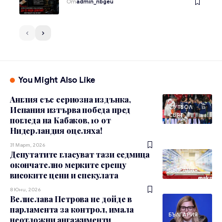
От
admin_nbgeu
You Might Also Like
Англия със сериозна издънка,
ФУТБОЛ
Испания изтърва победа пред
СВЯТ
погледа на Кабаков, 10 от
Нидерландия оцеляха!
31 Март, 2026
Депутатите гласуват тази седмица
окончателно мерките срещу
БЪЛГАРИЯ
високите цени и спекулата
8 Юни, 2026
Велислава Петрова не дойде в
парламента за контрол, имала
БЪЛГАРИЯ
неотложни ангажименти