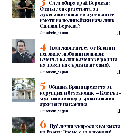
След обира край Борован:
Откъде са средствата за
луксозния живот и луксозните
имоти на полицейски началник
Силвия Берчева?
От
admin_nbgeu
Градският нерез от Враца и
неговите любовни подвизи:
Кметът Калин Каменов в ролята
на ловец на сърца (и не само).
От
admin_nbgeu
Община Враца превзета от
корупция и беззаконие – Кметът-
мултимилионер държи главния
архитект на каишка!
От
admin_nbgeu
Публични въпроси към кмета
на Враца: Време е за отговори!