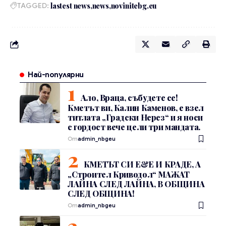
TAGGED:
lastest news
news
novinitebg.eu
Най-популярни
Ало, Враца, събудете се!
Кметът ви, Калин Каменов, е взел
титлата „Градски Нерез“ и я носи
с гордост вече цели три мандата.
От
admin_nbgeu
КМЕТЪТ СИ Е&Е И КРАДЕ, А
„Строител Криводол“ МАЖАТ
ЛАЙНА СЛЕД ЛАЙНА, В ОБЩИНА
СЛЕД ОБЩИНА!
От
admin_nbgeu