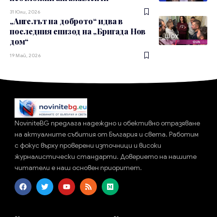
31 Юли, 2026
„Ангелът на доброто“ идва в
последния епизод на „Бригада Нов
ШОУ
дом“
19 Май, 2026
NoviniteBG предлага надеждно и обективно отразяване
на актуалните събития от България и света. Работим
с фокус върху проверени източници и високи
журналистически стандарти. Доверието на нашите
читатели е наш основен приоритет.