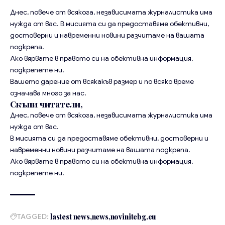
Днес, повече от всякога, независимата журналистика има
нужда от вас. В мисията си да предоставяме обективни,
достоверни и навременни новини разчитаме на вашата
подкрепа.
Ако вярвате в правото си на обективна информация,
подкрепете ни.
Вашето дарение от всякакъв размер и по всяко време
означава много за нас.
Скъпи читатели,
Днес, повече от всякога, независимата журналистика има
нужда от вас.
В мисията си да предоставяме обективни, достоверни и
навременни новини разчитаме на вашата подкрепа.
Ако вярвате в правото си на обективна информация,
подкрепете ни.
TAGGED:
lastest news
news
novinitebg.eu