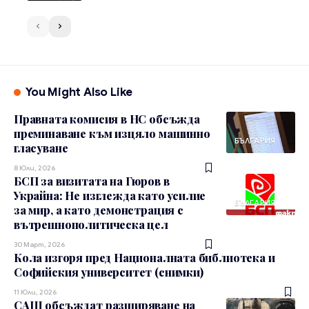
You Might Also Like
Правната комисия в НС обсъжда
преминаване към изцяло машинно
БЪЛГАРИЯ
гласуване
8 Юли, 2026
БСП за визитата на Гюров в
Украйна: Не изглежда като усилие
БЪЛГАРИЯ
за мир, а като демонстрация с
вътрешнополитическа цел
30 Март, 2026
Кола изгоря пред Националната библиотека и
Софийския университет (снимки)
11 Юли, 2026
САЩ обсъждат разширяване на