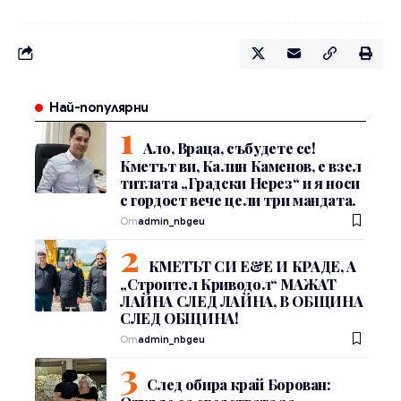
Най-популярни
Ало, Враца, събудете се!
Кметът ви, Калин Каменов, е взел
титлата „Градски Нерез“ и я носи
с гордост вече цели три мандата.
От
admin_nbgeu
КМЕТЪТ СИ Е&Е И КРАДЕ, А
„Строител Криводол“ МАЖАТ
ЛАЙНА СЛЕД ЛАЙНА, В ОБЩИНА
СЛЕД ОБЩИНА!
От
admin_nbgeu
След обира край Борован: