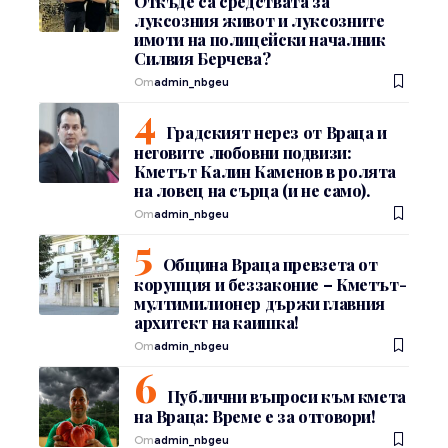
Откъде са средствата за
луксозния живот и луксозните
имоти на полицейски началник
Силвия Берчева?
От
admin_nbgeu
Градският нерез от Враца и
неговите любовни подвизи:
Кметът Калин Каменов в ролята
на ловец на сърца (и не само).
От
admin_nbgeu
Община Враца превзета от
корупция и беззаконие – Кметът-
мултимилионер държи главния
архитект на каишка!
От
admin_nbgeu
Публични въпроси към кмета
на Враца: Време е за отговори!
От
admin_nbgeu