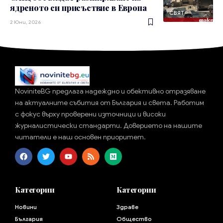
ядреното си присъствие в Европа
СВЯТ
2 Юни, 2026
NoviniteBG предлага надеждно и обективно отразяване
на актуалните събития от България и света. Работим
с фокус върху проверени източници и високи
журналистически стандарти. Доверието на нашите
читатели е наш основен приоритет.
Категории
Категории
Новини
Здраве
България
Общество