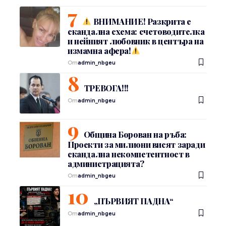
ВНИМАНИЕ! Разкрита е
скандална схема: счетоводителка
и нейният любовник в центъра на
измамна афера!
От
admin_nbgeu
ТРЕВОГА!!!
От
admin_nbgeu
Община Борован на ръба:
Проекти за милиони висят заради
скандална некомпетентност в
администрацията?
От
admin_nbgeu
„ПЪРВИЯТ ПАДНА“
От
admin_nbgeu