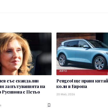
АВТО
ев със скандални
Peugeot ще прави кита
я за пътуванията на
коли в Европа
 Русинова с Петьо
20 Май, 2026
6