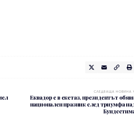
СЛЕДВАЩА НОВИНА
мел
Еквадор е в екстаз, президентът обяв
национален празник след триумфа на
Бундестим