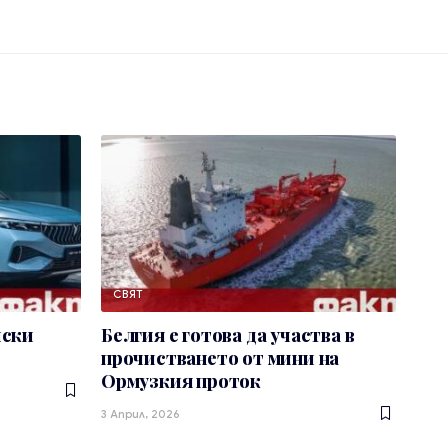
СВЯТ
йски
Белгия е готова да участва в
прочистването от мини на
Ормузкия проток
3 Април, 2026