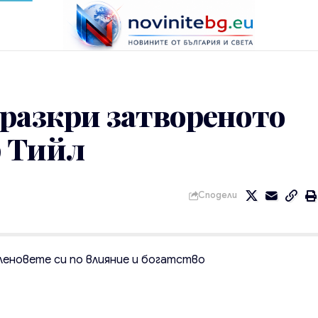
 разкри затвореното
р Тийл
Сподели
членовете си по влияние и богатство