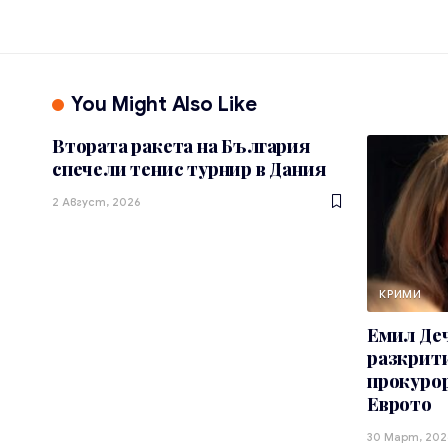
You Might Also Like
Втората ракета на България
спечели тенис турнир в Дания
2 Август, 2026
КРИМИ
Емил Деч
разкрити
прокурор
Еврото
30 Март, 202