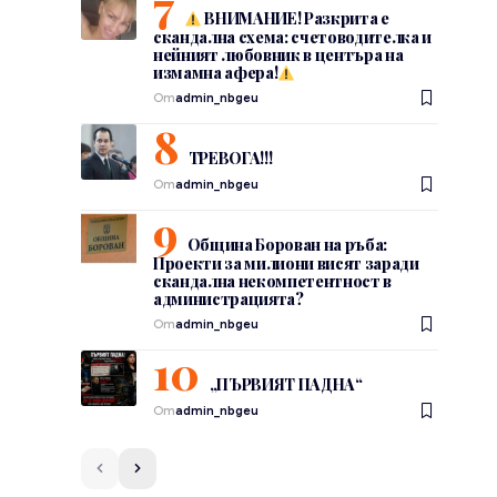
ВНИМАНИЕ! Разкрита е
скандална схема: счетоводителка и
нейният любовник в центъра на
измамна афера!
От
admin_nbgeu
ТРЕВОГА!!!
От
admin_nbgeu
Община Борован на ръба:
Проекти за милиони висят заради
скандална некомпетентност в
администрацията?
От
admin_nbgeu
„ПЪРВИЯТ ПАДНА“
От
admin_nbgeu