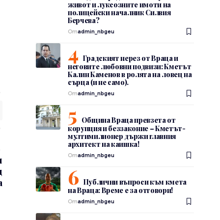
живот и луксозните имоти на
полицейски началник Силвия
Берчева?
От
admin_nbgeu
Градският нерез от Враца и
неговите любовни подвизи: Кметът
Калин Каменов в ролята на ловец на
сърца (и не само).
От
admin_nbgeu
Община Враца превзета от
корупция и беззаконие – Кметът-
мултимилионер държи главния
архитект на каишка!
От
admin_nbgeu
и
д
а
Публични въпроси към кмета
на Враца: Време е за отговори!
От
admin_nbgeu