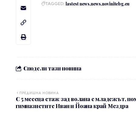
TAGGED:
lastest news
news
novinitebg.eu
Сподели тази новина
ПРЕДИШНА НОВИНА
С 5 месеца стаж зад волана е младежът, по
гимназистите Иван и Йоана край Мездра