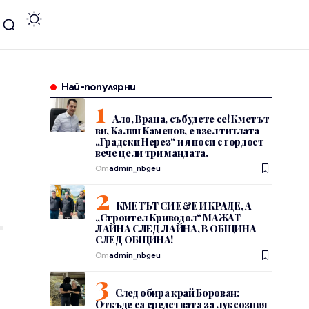
Най-популярни
Ало, Враца, събудете се! Кметът
ви, Калин Каменов, е взел титлата
„Градски Нерез“ и я носи с гордост
вече цели три мандата.
От
admin_nbgeu
КМЕТЪТ СИ Е&Е И КРАДЕ, А
„Строител Криводол“ МАЖАТ
ЛАЙНА СЛЕД ЛАЙНА, В ОБЩИНА
СЛЕД ОБЩИНА!
От
admin_nbgeu
След обира край Борован:
Откъде са средствата за луксозния