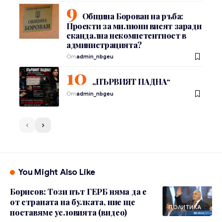
Община Борован на ръба:
Проекти за милиони висят заради
скандална некомпетентност в
администрацията?
От
admin_nbgeu
„ПЪРВИЯТ ПАДНА“
От
admin_nbgeu
You Might Also Like
Борисов: Този път ГЕРБ няма да е
от страната на булката, ние ще
ПОЛИТИКА
поставяме условията (видео)