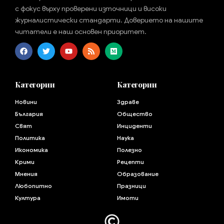
с фокус върху проверени източници и високи
журналистически стандарти. Доверието на нашите
читатели е наш основен приоритет.
Категории
Категории
Новини
Здраве
България
Общество
Свят
Инциденти
Политика
Наука
Икономика
Полезно
Крими
Рецепти
Мнения
Образование
Любопитно
Празници
Култура
Имоти