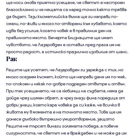
ще носи онова приятно усещане, че светът е настроен
благосклонно и че нещата са наред точно както трябва
да бъдат. Тази късметлийска вълна ще ги направи по-
смели, по-живи и много по-отворени към хубавото, което
идва без усилие, когато човек е в правилния ден на
правилното място. Вечерта Близнаците ще имат
чувството, че Лазаровден е оставил пред прага им не
просто радост, а истинско празнично изобилие от шанс.
Рак
Раците ще усетят, че Лазаровден ги зарежда с тих, но
много осезаем късмет, който ще направи деня им по-мек,
по-спокоен и някак по-добре подреден отвътре и отвън.
При тях усещането, че са любимци на съдбата, няма да
дойде чрез шумен обрат, а чрез онази фина поредица от
добри знаци, която кара човека да си каже, че всичко в
живота му в момента е на точното място. Това ще им
донесе дълбоко вътрешно умиротворение, защото
Раците не търсят винаги голямата победа, а повече
сигурността, че светът не е враждебен и че може да им