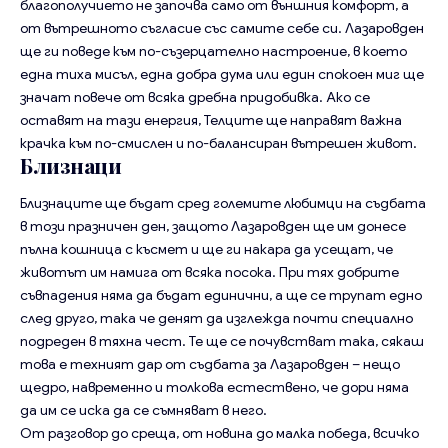
благополучието не започва само от външния комфорт, а
от вътрешното съгласие със самите себе си. Лазаровден
ще ги поведе към по-съзерцателно настроение, в което
една тиха мисъл, една добра дума или един спокоен миг ще
значат повече от всяка дребна придобивка. Ако се
оставят на тази енергия, Телците ще направят важна
крачка към по-смислен и по-балансиран вътрешен живот.
Близнаци
Близнаците ще бъдат сред големите любимци на съдбата
в този празничен ден, защото Лазаровден ще им донесе
пълна кошница с късмет и ще ги накара да усещат, че
животът им намига от всяка посока. При тях добрите
съвпадения няма да бъдат единични, а ще се трупат едно
след друго, така че денят да изглежда почти специално
подреден в тяхна чест. Те ще се почувстват така, сякаш
това е техният дар от съдбата за Лазаровден – нещо
щедро, навременно и толкова естествено, че дори няма
да им се иска да се съмняват в него.
От разговор до среща, от новина до малка победа, всичко