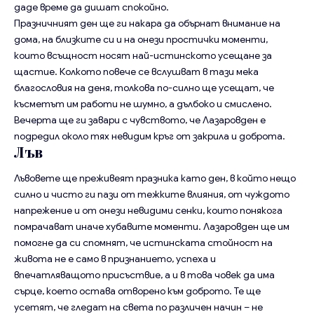
даде време да дишат спокойно.
Празничният ден ще ги накара да обърнат внимание на
дома, на близките си и на онези простички моменти,
които всъщност носят най-истинското усещане за
щастие. Колкото повече се вслушват в тази мека
благословия на деня, толкова по-силно ще усещат, че
късметът им работи не шумно, а дълбоко и смислено.
Вечерта ще ги завари с чувството, че Лазаровден е
подредил около тях невидим кръг от закрила и доброта.
Лъв
Лъвовете ще преживеят празника като ден, в който нещо
силно и чисто ги пази от тежките влияния, от чуждото
напрежение и от онези невидими сенки, които понякога
помрачават иначе хубавите моменти. Лазаровден ще им
помогне да си спомнят, че истинската стойност на
живота не е само в признанието, успеха и
впечатляващото присъствие, а и в това човек да има
сърце, което остава отворено към доброто. Те ще
усетят, че гледат на света по различен начин – не