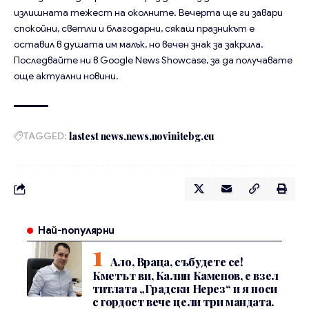
излишната тежест на околните. Вечерта ще ги завари
спокойни, светли и благодарни, сякаш празникът е
оставил в душата им малък, но вечен знак за закрила.
Последвайте ни в
Google News Showcase
, за да получавате
още актуални новини.
TAGGED:
lastest news
news
novinitebg.eu
Най-популярни
Ало, Враца, събудете се!
Кметът ви, Калин Каменов, е взел
титлата „Градски Нерез“ и я носи
с гордост вече цели три мандата.