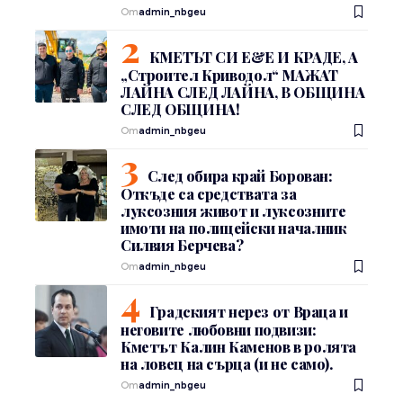
От
admin_nbgeu
КМЕТЪТ СИ Е&Е И КРАДЕ, А
„Строител Криводол“ МАЖАТ
ЛАЙНА СЛЕД ЛАЙНА, В ОБЩИНА
СЛЕД ОБЩИНА!
От
admin_nbgeu
След обира край Борован:
Откъде са средствата за
луксозния живот и луксозните
имоти на полицейски началник
Силвия Берчева?
От
admin_nbgeu
Градският нерез от Враца и
неговите любовни подвизи:
Кметът Калин Каменов в ролята
на ловец на сърца (и не само).
От
admin_nbgeu