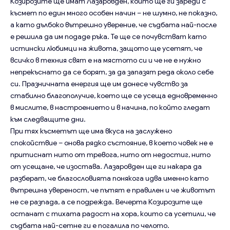
Козирозите ще имат Лазаровден, който ще ги зареди с
късмет по един много особен начин – не шумно, не показно,
а като дълбоко вътрешно уверение, че съдбата най-после
е решила да им подаде ръка. Те ще се почувстват като
истински любимци на живота, защото ще усетят, че
всичко в техния свят е на мястото си и че не е нужно
непрекъснато да се борят, за да запазят реда около себе
си. Празничната енергия ще им донесе чувство за
стабилно благополучие, което ще се усеща едновременно
в мислите, в настроението и в начина, по който гледат
към следващите дни.
При тях късметът ще има вкуса на заслужено
спокойствие – онова рядко състояние, в което човек не е
притиснат нито от тревога, нито от недостиг, нито
от усещане, че изостава. Лазаровден ще ги накара да
разберат, че благословията понякога идва именно като
вътрешна увереност, че пътят е правилен и че животът
не се разпада, а се подрежда. Вечерта Козирозите ще
останат с тихата радост на хора, които са усетили, че
съдбата най-сетне ги е погалила по челото.