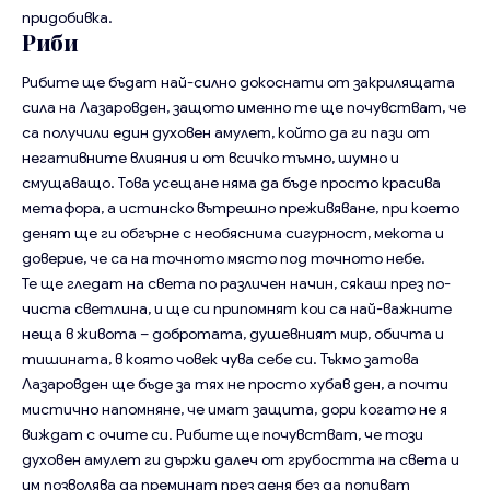
придобивка.
Риби
Рибите ще бъдат най-силно докоснати от закрилящата
сила на Лазаровден, защото именно те ще почувстват, че
са получили един духовен амулет, който да ги пази от
негативните влияния и от всичко тъмно, шумно и
смущаващо. Това усещане няма да бъде просто красива
метафора, а истинско вътрешно преживяване, при което
денят ще ги обгърне с необяснима сигурност, мекота и
доверие, че са на точното място под точното небе.
Те ще гледат на света по различен начин, сякаш през по-
чиста светлина, и ще си припомнят кои са най-важните
неща в живота – добротата, душевният мир, обичта и
тишината, в която човек чува себе си. Тъкмо затова
Лазаровден ще бъде за тях не просто хубав ден, а почти
мистично напомняне, че имат защита, дори когато не я
виждат с очите си. Рибите ще почувстват, че този
духовен амулет ги държи далеч от грубостта на света и
им позволява да преминат през деня без да попиват