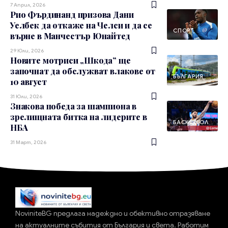
7 Април, 2026
Рио Фърдинанд призова Дани
Уелбек да откаже на Челси и да се
СПОРТ
върне в Манчестър Юнайтед
29 Юли, 2026
Новите мотриси „Шкода” ще
започнат да обслужват влакове от
БЪЛГАРИЯ
10 август
31 Юли, 2026
Знакова победа за шампиона в
зрелищната битка на лидерите в
БАСКЕТБОЛ
НБА
31 Март, 2026
NoviniteBG предлага надеждно и обективно отразяване
на актуалните събития от България и света. Работим