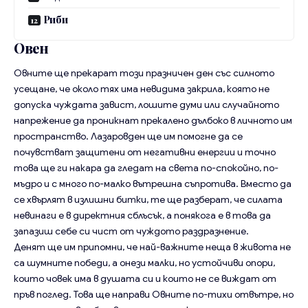
Риби
Овен
Овните ще прекарат този празничен ден със силното
усещане, че около тях има невидима закрила, която не
допуска чуждата завист, лошите думи или случайното
напрежение да проникнат прекалено дълбоко в личното им
пространство. Лазаровден ще им помогне да се
почувстват защитени от негативни енергии и точно
това ще ги накара да гледат на света по-спокойно, по-
мъдро и с много по-малко вътрешна съпротива. Вместо да
се хвърлят в излишни битки, те ще разберат, че силата
невинаги е в директния сблъсък, а понякога е в това да
запазиш себе си чист от чуждото раздразнение.
Денят ще им припомни, че най-важните неща в живота не
са шумните победи, а онези малки, но устойчиви опори,
които човек има в душата си и които не се виждат от
пръв поглед. Това ще направи Овните по-тихи отвътре, но