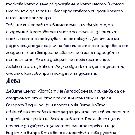
толкова като сцена за доказване, а като място, в което
има смисъл да запазиш благородството си дори когато
никой не те аплодира.
Това ще ги направи по-внимателни към близките, по-
сърдечни в жестовете и много по-склонни да оценят
онова, което не се купува и не се показва. Денят ще им
даде усещане за празнична броня, която не е направена от
гордост, а от вътрешна светлина и ясна подредба на
ценностите. Ако се доверят на това състояние,
Лъвовете ще изживеят Лазаровден като ден на защита,
смисъл и красиво пренареждане на душата.
Дева
Девите ще почувстват, че Лазаровден ги приканва да се
отдръпнат от чисто практичните грижи и да се
вгледат в един по-фин пласт на живота, който
обикновено остава скрит зад задачите, отговорностите
и дребните грижи на всекидневието. Празникът ще им
помогне да забравят за материалните тревоги и да
видят, че вътре в тях вече съществува нова духовна