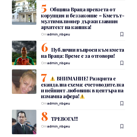
Община Враца превзета от
корупция и беззаконие – Кметът-
мултимилионер държи главния
архитект на каишка!
От
admin_nbgeu
Публични въпроси към кмета
на Враца: Време е за отговори!
От
admin_nbgeu
ВНИМАНИЕ! Разкрита е
скандална схема: счетоводителка
и нейният любовник в центъра на
измамна афера!
От
admin_nbgeu
ТРЕВОГА!!!
От
admin_nbgeu