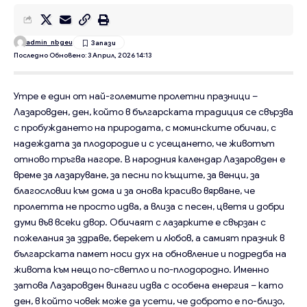
admin_nbgeu
Последно Обновено: 3 Април, 2026 14:13
Утре е един от най-големите пролетни празници –
Лазаровден, ден, който в българската традиция се свързва
с пробуждането на природата, с моминските обичаи, с
надеждата за плодородие и с усещането, че животът
отново тръгва нагоре. В народния календар Лазаровден е
време за лазаруване, за песни по къщите, за венци, за
благословии към дома и за онова красиво вярване, че
пролетта не просто идва, а влиза с песен, цветя и добри
думи във всеки двор. Обичаят с лазарките е свързан с
пожелания за здраве, берекет и любов, а самият празник в
българската памет носи дух на обновление и подредба на
живота към нещо по-светло и по-плодородно. Именно
затова Лазаровден винаги идва с особена енергия – като
ден, в който човек може да усети, че доброто е по-близо,