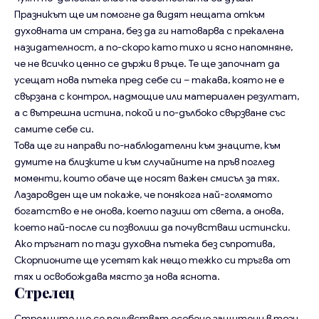
Празникът ще им помогне да видят нещата откъм
духовната им страна, без да ги натоварва с прекалена
назидателност, а по-скоро като тихо и ясно напомняне,
че не всичко ценно се държи в ръце. Те ще започнат да
усещат нова пътека пред себе си – такава, която не е
свързана с контрол, надмощие или материален резултат,
а с вътрешна истина, покой и по-дълбоко свързване със
самите себе си.
Това ще ги направи по-наблюдателни към знаците, към
думите на близките и към случайните на пръв поглед
моменти, които обаче ще носят важен смисъл за тях.
Лазаровден ще им покаже, че понякога най-голямото
богатство е не онова, което пазиш от света, а онова,
което най-после си позволиш да почувстваш истински.
Ако тръгнат по тази духовна пътека без съпротива,
Скорпионите ще усетят как нещо тежко си тръгва от
тях и освобождава място за нова яснота.
Стрелец
Стрелците ще се почувстват особено защитени в този