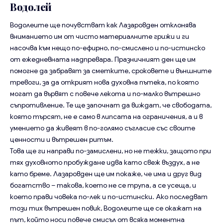
Водолей
Водолеите ще почувстват как Лазаровден отклонява
вниманието им от чисто материалните грижи и ги
насочва към нещо по-ефирно, по-смислено и по-истинско
от ежедневната надпревара. Празничният ден ще им
помогне да забравят за сметките, сроковете и външните
тревоги, за да открият нова духовна пътека, по която
могат да вървят с повече лекота и по-малко вътрешно
съпротивление. Те ще започнат да виждат, че свободата,
която търсят, не е само в липсата на ограничения, а и в
умението да живеят в по-голямо съгласие със своите
ценности и вътрешен ритъм.
Това ще ги направи по-замислени, но не тежки, защото при
тях духовното пробуждане идва като свеж въздух, а не
като бреме. Лазаровден ще им покаже, че има и друг вид
богатство – такова, което не се трупа, а се усеща, и
което прави човека по-лек и по-истински. Ако последват
този тих вътрешен повик, Водолеите ще се окажат на
път, който носи повече смисъл от всяка моментна