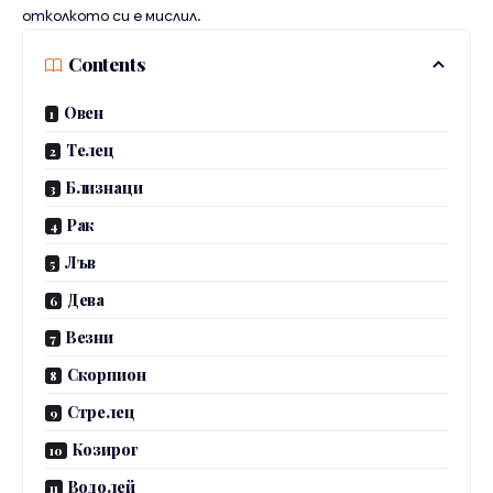
отколкото си е мислил.
Contents
Овен
Телец
Близнаци
Рак
Лъв
Дева
Везни
Скорпион
Стрелец
Козирог
Водолей