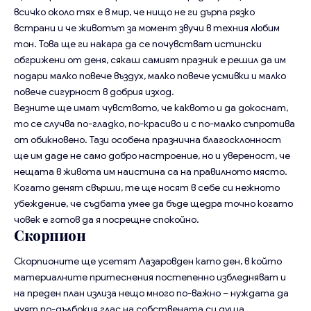
всичко около тях е в мир, че нищо не ги дърпа рязко
встрани и че животът за момент звучи в техния любим
тон. Това ще ги накара да се почувстват истински
обгрижени от деня, сякаш самият празник е решил да им
подари малко повече въздух, малко повече усмивки и малко
повече сигурност в добрия изход.
Везните ще имат чувството, че каквото и да докоснат,
то се случва по-гладко, по-красиво и с по-малко съпротива
от обикновено. Тази особена празнична благосклонност
ще им даде не само добро настроение, но и увереност, че
нещата в живота им наистина са на правилното място.
Когато денят свърши, те ще носят в себе си нежното
убеждение, че съдбата умее да бъде щедра точно когато
човек е готов да я посрещне спокойно.
Скорпион
Скорпионите ще усетят Лазаровден като ден, в който
материалните притеснения постепенно избледняват и
на преден план излиза нещо много по-важно – нуждата да
чуят по-дълбокия глас на собствената си душа.