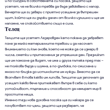
и по-сигурни в собствената си посока, защото ще
усетят, че не всичко трябва да бъде завоювано с напор.
Вечерта ще ги завари с приятно усещане за вътрешен
щит, който ще ги държи далеч от всичко излишно и ще им
напомня, че спокойствието също е сила.
Телец
Телците ще усетят Лазаровден като покана да забравят
поне за малко материалните тревоги и да насочат
вниманието си към онова, което не може да се измери в
числа, сметки и притеснения за утрешния ден. Празникът
ще им помогне да видят, че има и друга пътека пред тях –
не толкова бърза и шумна, а по-дълбока, по-смислена и
много по-близка до истинските им нужди. Вместо да се
вкопчват в това какво им липсва, Телците ще започнат да
усещат какво вече притежават вътре в себе си като
устойчивост, търпение и способност да намират мир в
простите неща.
Именно тази нова духовна посока ще ги накара да се
почувстват по-цели, защото ще разберат, че