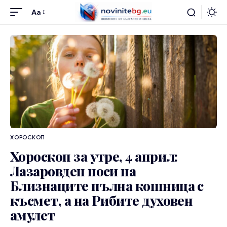
Aa
ХОРОСКОП
Хороскоп за утре, 4 април:
Лазаровден носи на
Близнаците пълна кошница с
късмет, а на Рибите духовен
амулет