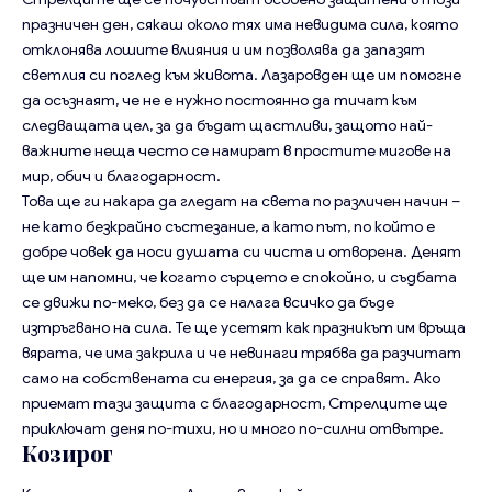
празничен ден, сякаш около тях има невидима сила, която
отклонява лошите влияния и им позволява да запазят
светлия си поглед към живота. Лазаровден ще им помогне
да осъзнаят, че не е нужно постоянно да тичат към
следващата цел, за да бъдат щастливи, защото най-
важните неща често се намират в простите мигове на
мир, обич и благодарност.
Това ще ги накара да гледат на света по различен начин –
не като безкрайно състезание, а като път, по който е
добре човек да носи душата си чиста и отворена. Денят
ще им напомни, че когато сърцето е спокойно, и съдбата
се движи по-меко, без да се налага всичко да бъде
изтръгвано на сила. Те ще усетят как празникът им връща
вярата, че има закрила и че невинаги трябва да разчитат
само на собствената си енергия, за да се справят. Ако
приемат тази защита с благодарност, Стрелците ще
приключат деня по-тихи, но и много по-силни отвътре.
Козирог