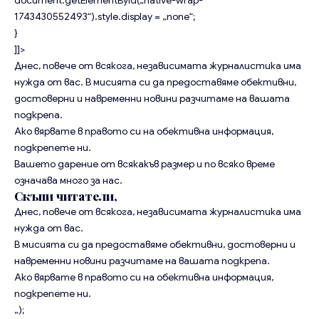
1743430552493“).style.display = „none“;
}
]]>
Днес, повече от всякога, независимата журналистика има
нужда от вас. В мисията си да предоставяме обективни,
достоверни и навременни новини разчитаме на вашата
подкрепа.
Ако вярвате в правото си на обективна информация,
подкрепете ни.
Вашето дарение от всякакъв размер и по всяко време
означава много за нас.
Скъпи читатели,
Днес, повече от всякога, независимата журналистика има
нужда от вас.
В мисията си да предоставяме обективни, достоверни и
навременни новини разчитаме на вашата подкрепа.
Ако вярвате в правото си на обективна информация,
подкрепете ни.
„);