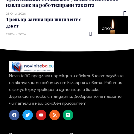
навлизане на роботизирани таксита
21 Юни, 2026
Треньор загина при инцидент с
джет
СПОРТ
28 Юли, 2026
NoviniteBG предлага надеждно и обективно отразяване
на актуалните събития от България и света. Работим
с фокус върху проверени източници и високи
журналистически стандарти. Доверието на нашите
читатели е наш основен приоритет.