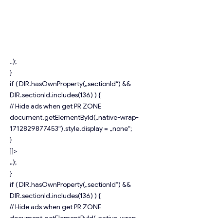
„);
}
if ( DIR.hasOwnProperty(„sectionId“) &&
DIR.sectionId.includes(136) ) {
// Hide ads when get PR ZONE
document.getElementById(„native-wrap-
1712829877453“).style.display = „none“;
}
]]>
„);
}
if ( DIR.hasOwnProperty(„sectionId“) &&
DIR.sectionId.includes(136) ) {
// Hide ads when get PR ZONE
document.getElementById(„native-wrap-