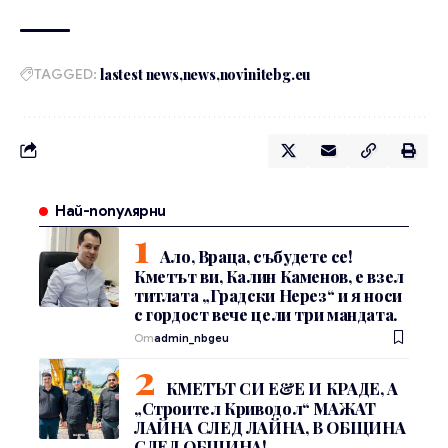
TAGGED:
lastest news
news
novinitebg.eu
Най-популярни
Ало, Враца, събудете се!
Кметът ви, Калин Каменов, е взел
титлата „Градски Нерез“ и я носи
с гордост вече цели три мандата.
От
admin_nbgeu
КМЕТЪТ СИ Е&Е И КРАДЕ, А
„Строител Криводол“ МАЖАТ
ЛАЙНА СЛЕД ЛАЙНА, В ОБЩИНА
СЛЕД ОБЩИНА!