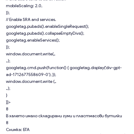
mobileScaling: 2.0,
});
// Enable SRA and services.
googletag.pubads().enableSingleRequest();
googletag.pubads().collapseEmptyDivs();
googletag.enableServices();
});
window.document.write(„
„);
googletag.cmd.push(function() { googletag.display(‘div-gpt-
ad-1712677558609-0’); });
window.document.write („
„);
}
]]>
8
В халето имало складирани гуми и пластмасови бутилки
8
Снимка: БТА