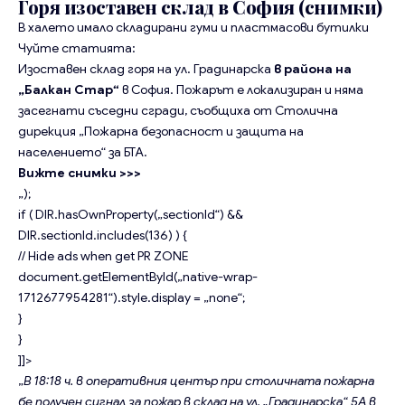
Горя изоставен склад в София (снимки)
В халето имало складирани гуми и пластмасови бутилки
Чуйте статията:
Изоставен склад горя на ул. Градинарска
в района на
„Балкан Стар“
в София
. Пожарът е локализиран и няма
засегнати съседни сгради, съобщиха от Столична
дирекция „Пожарна безопасност и защита на
населението“ за БТА.
Вижте снимки >>>
„);
if ( DIR.hasOwnProperty(„sectionId“) &&
DIR.sectionId.includes(136) ) {
// Hide ads when get PR ZONE
document.getElementById(„native-wrap-
1712677954281“).style.display = „none“;
}
}
]]>
„
В 18:18 ч. в оперативния център при столичната пожарна
бе получен сигнал за пожар в склад на ул. „Градинарска“ 5А в