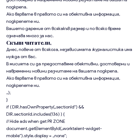
подкрепа.
Ако вярвате в правото си на обективна информация,
подкрепете ни.
Вашето дарение от всякакъв размер и по всяко време
означава много за нас.
Скъпи читатели,
Днес, повече от всякога, независимата журналистика има
нужда от вас.
В мисията си да предоставяме обективни, достоверни и
навременни новини разчитаме на вашата подкрепа.
Ако вярвате в правото си на обективна информация,
подкрепете ни.
„);
}
if ( DIR.hasOwnProperty(„sectionId“) &&
DIR.sectionId.includes(136) ) {
// Hide ads when get PR ZONE
document.getElementById(„worktalent-widget-
mobile“).style.display = „none“;