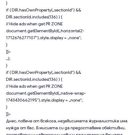
}
if ( DIR.hasOwnProperty(„sectionId“) &&
DIR.sectionId.includes(136) ) {
// Hide ads when get PR ZONE
document.getElementById(„horizontal2-
1712676277107“).style.display = „none“;
}
]]>
„);
}
if ( DIR.hasOwnProperty(„sectionId“) &&
DIR.sectionId.includes(136) ) {
// Hide ads when get PR ZONE
document.getElementById(„native-wrap-
1743430662195“).style.display = „none“;
}
]]>
Днес, повече от всякога, независимата журналистика има
нужда от вас. В мисията си да предоставяме обективни,
достоверни и навременни новини разчитаме на вашата