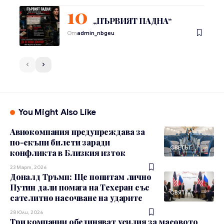
„ПЪРВИЯТ ПАДНА“
От
admin_nbgeu
You Might Also Like
Авиокомпания предупреждава за
по-скъпи билети заради
СВЕТЪТ
конфликта в Близкия изток
23 Март, 2026
Доналд Тръмп: Ще попитам лично
Путин дали помага на Техеран със
СВЯТ
сателитно насочване на ударите
28 Юли, 2026
Три компании обединяват усилия за масовото