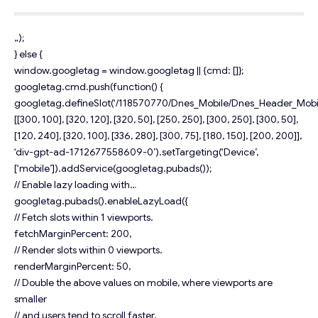
„);
} else {
window.googletag = window.googletag || {cmd: []};
googletag.cmd.push(function() {
googletag.defineSlot(‘/118570770/Dnes_Mobile/Dnes_Header_Mobil
[[300, 100], [320, 120], [320, 50], [250, 250], [300, 250], [300, 50],
[120, 240], [320, 100], [336, 280], [300, 75], [180, 150], [200, 200]],
‘div-gpt-ad-1712677558609-0’).setTargeting(‘Device’,
[‘mobile’]).addService(googletag.pubads());
// Enable lazy loading with…
googletag.pubads().enableLazyLoad({
// Fetch slots within 1 viewports.
fetchMarginPercent: 200,
// Render slots within 0 viewports.
renderMarginPercent: 50,
// Double the above values on mobile, where viewports are
smaller
// and users tend to scroll faster.