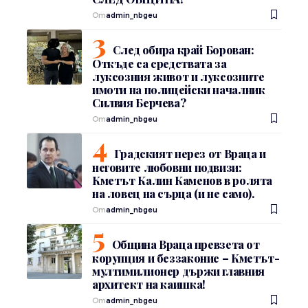
От
admin_nbgeu
След обира край Борован:
Откъде са средствата за
луксозния живот и луксозните
имоти на полицейски началник
Силвия Берчева?
От
admin_nbgeu
Градският нерез от Враца и
неговите любовни подвизи:
Кметът Калин Каменов в ролята
на ловец на сърца (и не само).
От
admin_nbgeu
Община Враца превзета от
корупция и беззаконие – Кметът-
мултимилионер държи главния
архитект на каишка!
От
admin_nbgeu