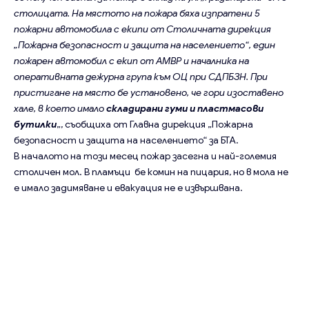
столицата. На мястото на пожара бяха изпратени 5
пожарни автомобила с екипи от Столичната дирекция
„Пожарна безопасност и защита на населението“, един
пожарен автомобил с екип от АМВР и началника на
оперативната дежурна група към ОЦ при СДПБЗН. При
пристигане на място бе установено, че гори изоставено
хале, в което имало
складирани гуми и пластмасови
бутилки
„, съобщиха от Главна дирекция „Пожарна
безопасност и защита на населението“ за БТА.
В началото на този месец
пожар засегна и най-големия
столичен мол. В пламъци бе комин на пицария, но в мола не
е имало задимяване и евакуация не е извършвана.