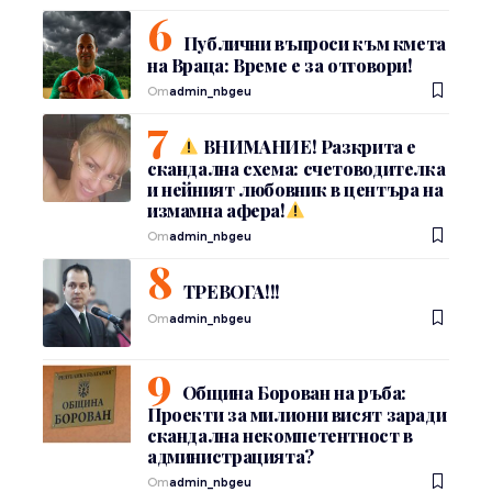
Публични въпроси към кмета
на Враца: Време е за отговори!
От
admin_nbgeu
ВНИМАНИЕ! Разкрита е
скандална схема: счетоводителка
и нейният любовник в центъра на
измамна афера!
От
admin_nbgeu
ТРЕВОГА!!!
От
admin_nbgeu
Община Борован на ръба:
Проекти за милиони висят заради
скандална некомпетентност в
администрацията?
От
admin_nbgeu