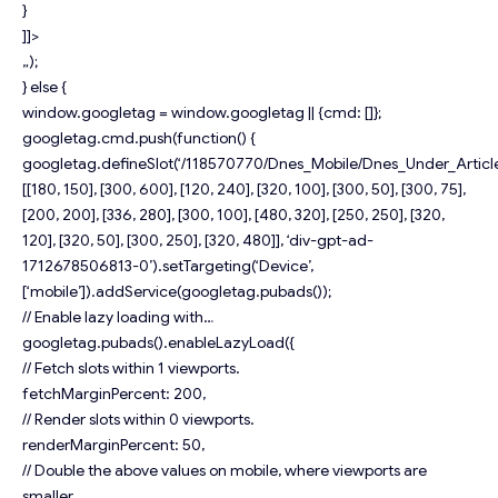
}
]]>
„);
} else {
window.googletag = window.googletag || {cmd: []};
googletag.cmd.push(function() {
googletag.defineSlot(‘/118570770/Dnes_Mobile/Dnes_Under_Article
[[180, 150], [300, 600], [120, 240], [320, 100], [300, 50], [300, 75],
[200, 200], [336, 280], [300, 100], [480, 320], [250, 250], [320,
120], [320, 50], [300, 250], [320, 480]], ‘div-gpt-ad-
1712678506813-0’).setTargeting(‘Device’,
[‘mobile’]).addService(googletag.pubads());
// Enable lazy loading with…
googletag.pubads().enableLazyLoad({
// Fetch slots within 1 viewports.
fetchMarginPercent: 200,
// Render slots within 0 viewports.
renderMarginPercent: 50,
// Double the above values on mobile, where viewports are
smaller