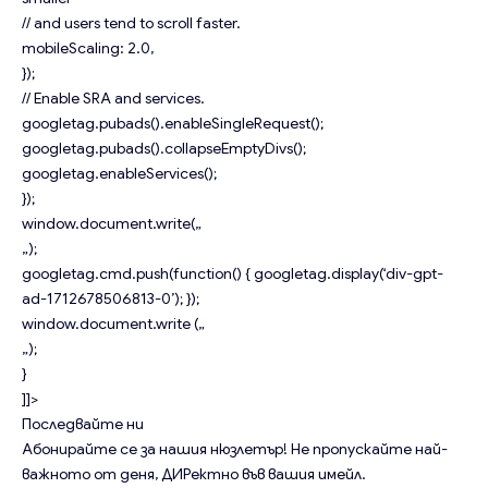
// and users tend to scroll faster.
mobileScaling: 2.0,
});
// Enable SRA and services.
googletag.pubads().enableSingleRequest();
googletag.pubads().collapseEmptyDivs();
googletag.enableServices();
});
window.document.write(„
„);
googletag.cmd.push(function() { googletag.display(‘div-gpt-
ad-1712678506813-0’); });
window.document.write („
„);
}
]]>
Последвайте ни
Абонирайте се за нашия нюзлетър!
Не пропускайте най-
важното от деня, ДИРектно във вашия имейл.