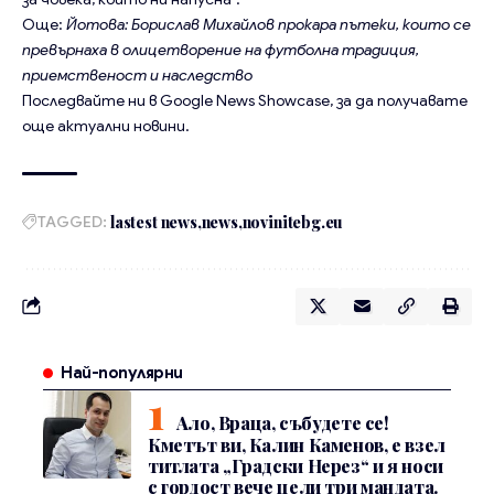
Още:
Йотова: Борислав Михайлов прокара пътеки, които се
превърнаха в олицетворение на футболна традиция,
приемственост и наследство
Последвайте ни в
Google News Showcase
, за да получавате
още актуални новини.
TAGGED:
lastest news
news
novinitebg.eu
Най-популярни
Ало, Враца, събудете се!
Кметът ви, Калин Каменов, е взел
титлата „Градски Нерез“ и я носи
с гордост вече цели три мандата.