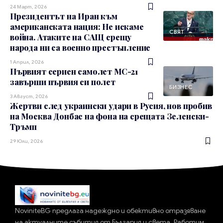
24 Март, 2026
Президентът на Иран към
американската нация: Не искаме
СВЯТ
война. Атаките на САЩ срещу
народа ни са военно престъпление
1 Април, 2026
Първият сериен самолет МС-21
завърши първия си полет
БИЗНЕС
3 Август, 2026
Жертви след украински удари в Русия, нов пробив
на Москва Донбас на фона на срещата Зеленски-
Тръмп
29 Юли, 2026
NoviniteBG предлага надеждно и обективно отразяване
на актуалните събития от България и света. Работим