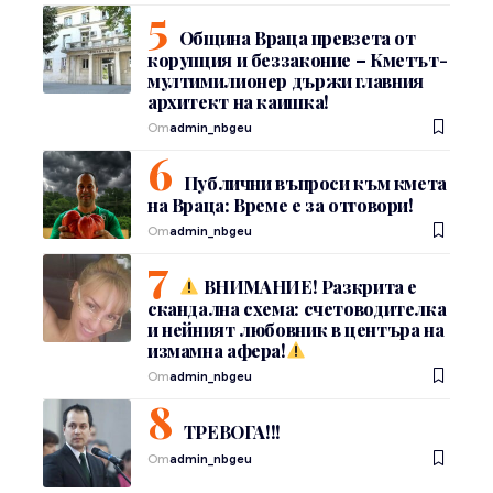
Община Враца превзета от
корупция и беззаконие – Кметът-
мултимилионер държи главния
архитект на каишка!
От
admin_nbgeu
Публични въпроси към кмета
на Враца: Време е за отговори!
От
admin_nbgeu
ВНИМАНИЕ! Разкрита е
скандална схема: счетоводителка
и нейният любовник в центъра на
измамна афера!
От
admin_nbgeu
ТРЕВОГА!!!
От
admin_nbgeu