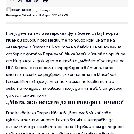
admin_nbgeu
Последно Обновено: 31 Март, 2026 16:05
Президентът на
Българския футболен съюз
Георги
Иванов
говори пред медиите по повод кончината на
легендарния вратар и капитан на Левски и националния
отбор по футбол
Борислав Михайлов
. Иванов се прибира
от Индонезия, до където пътува с „лъвовете“ за турнира
FIFA Series. Те са спрели непредвидено в Атина, като
именно тогава са разбрали за кончината на Михайлов.
Георги Иванов изрази мнение, че именно клеветите и
лъжите по адрес на бившия президент на БФС са довели
до състоянието му.
„Мога, ако искате да ви говоря с имена“
Ето какво каза Георги Иванов: „Борислав Михайлов е
изключителна личност, която всички ние трябва да
съжаляваме за неговата кончина. Първо, искам да поднеса
съболезнованията на неговото семейство, на всички