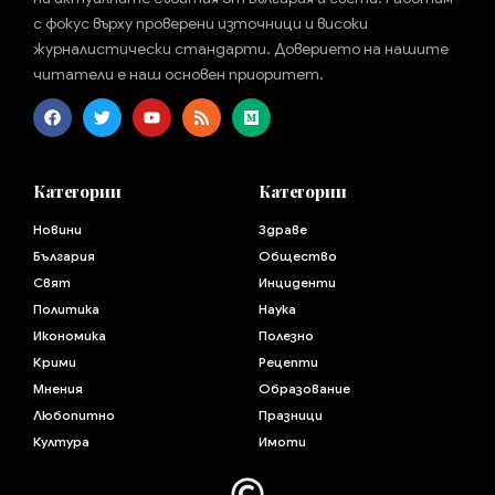
с фокус върху проверени източници и високи
журналистически стандарти. Доверието на нашите
читатели е наш основен приоритет.
Категории
Категории
Новини
Здраве
България
Общество
Свят
Инциденти
Политика
Наука
Икономика
Полезно
Крими
Рецепти
Мнения
Образование
Любопитно
Празници
Култура
Имоти