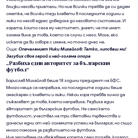
близки негови приятели. Но ние всички трябва да си дадем
сметка, че всички тези клевети в последните години и
лъжи по негов адрес доведоха до неговото състояние. И
хората, които сега му честитят, знаят, че те имат
голяма вина за това, което се случи с него. Мога, ако
искате да ви говоря с имена, но точно днес не.
Още:
Опечаленият Ники Михайлов: Татко, липсваш ми!
Загубих своя герой и най-голяма опора
„Разбиха един авторитет за българския
футбол“
Борислав Михайлов беше 18 години президент на БФС.
Много неща се направиха, но последните години беше
омаскарен с клевети и лъжи. Някои хора трябва лично да
съжаляват за това, което направиха. Разбиха един
авторитет за българския футбол. Не само като
футболист, участвал на три световни първенства и
донесъл едни от най-големите успехи на България, но също
много помогна за развитието на футбола.
Ние започваме да уважаваме хората само тогава, когато