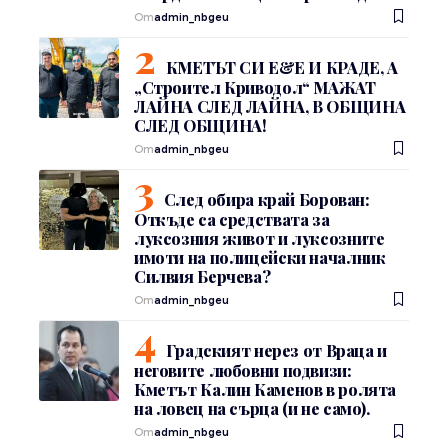
От
admin_nbgeu
КМЕТЪТ СИ Е&Е И КРАДЕ, А
„Строител Криводол“ МАЖАТ
ЛАЙНА СЛЕД ЛАЙНА, В ОБЩИНА
СЛЕД ОБЩИНА!
От
admin_nbgeu
След обира край Борован:
Откъде са средствата за
луксозния живот и луксозните
имоти на полицейски началник
Силвия Берчева?
От
admin_nbgeu
Градският нерез от Враца и
неговите любовни подвизи:
Кметът Калин Каменов в ролята
на ловец на сърца (и не само).
От
admin_nbgeu