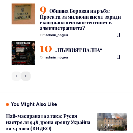
Община Борован на ръба:
Проекти за милиони висят заради
скандална некомпетентност в
администрацията?
От
admin_nbgeu
„ПЪРВИЯТ ПАДНА“
От
admin_nbgeu
You Might Also Like
Най-масираната атака: Русия
изстреля 948 дрона срещу Украйна
СВЕТЪТ
за 24 часа (ВИДЕО)