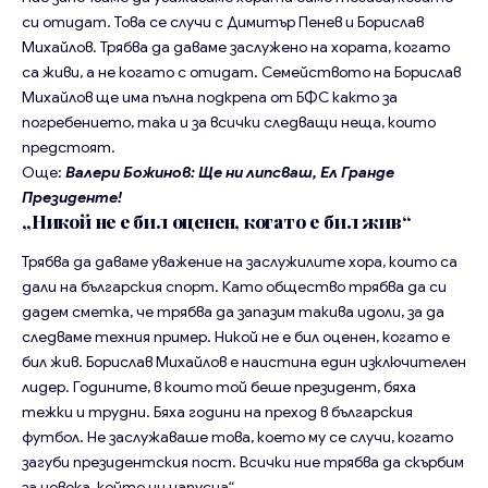
си отидат. Това се случи с Димитър Пенев и Борислав
Михайлов. Трябва да даваме заслужено на хората, когато
са живи, а не когато с отидат. Семейството на Борислав
Михайлов ще има пълна подкрепа от БФС както за
погребението, така и за всички следващи неща, които
предстоят.
Още:
Валери Божинов: Ще ни липсваш, Ел Гранде
Президенте!
„Никой не е бил оценен, когато е бил жив“
Трябва да даваме уважение на заслужилите хора, които са
дали на българския спорт. Като общество трябва да си
дадем сметка, че трябва да запазим такива идоли, за да
следваме техния пример. Никой не е бил оценен, когато е
бил жив. Борислав Михайлов е наистина един изключителен
лидер. Годините, в които той беше президент, бяха
тежки и трудни. Бяха години на преход в българския
футбол. Не заслужаваше това, което му се случи, когато
загуби президентския пост. Всички ние трябва да скърбим
за човека, който ни напусна“.