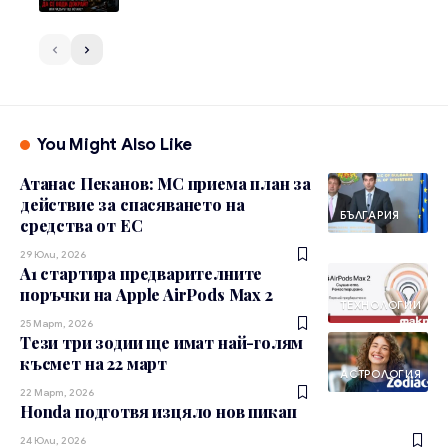
You Might Also Like
Атанас Пеканов: МС приема план за
действие за спасяването на
БЪЛГАРИЯ
средства от ЕС
29 Юли, 2026
A1 стартира предварителните
поръчки на Apple AirPods Max 2
ТЕХНОЛОГИИ
25 Март, 2026
Тези три зодии ще имат най-голям
късмет на 22 март
АСТРОЛОГИЯ
22 Март, 2026
Honda подготвя изцяло нов пикап
24 Юли, 2026