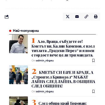
Най-популярни
Ало, Враца, събудете се!
Кметът ви, Калин Каменов, е взел
титлата „Градски Нерез“ и я носи
с гордост вече цели три мандата.
От
admin_nbgeu
КМЕТЪТ СИ Е&Е И КРАДЕ, А
„Строител Криводол“ МАЖАТ
ЛАЙНА СЛЕД ЛАЙНА, В ОБЩИНА
СЛЕД ОБЩИНА!
От
admin_nbgeu
След обира край Борован: