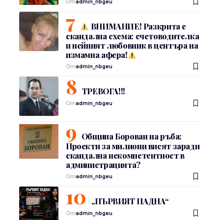
От
admin_nbgeu
ВНИМАНИЕ! Разкрита е
скандална схема: счетоводителка
и нейният любовник в центъра на
измамна афера!
От
admin_nbgeu
ТРЕВОГА!!!
От
admin_nbgeu
Община Борован на ръба:
Проекти за милиони висят заради
скандална некомпетентност в
администрацията?
От
admin_nbgeu
„ПЪРВИЯТ ПАДНА“
От
admin_nbgeu