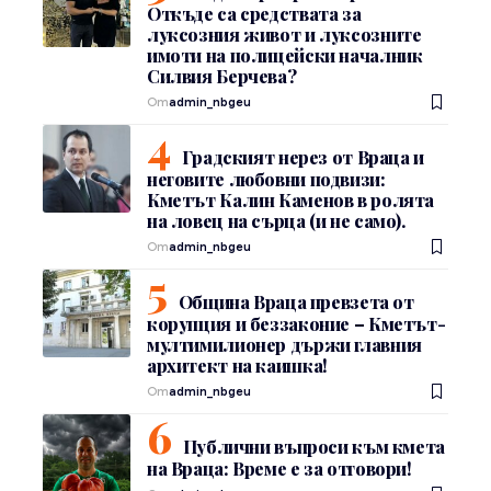
Откъде са средствата за
луксозния живот и луксозните
имоти на полицейски началник
Силвия Берчева?
От
admin_nbgeu
Градският нерез от Враца и
неговите любовни подвизи:
Кметът Калин Каменов в ролята
на ловец на сърца (и не само).
От
admin_nbgeu
Община Враца превзета от
корупция и беззаконие – Кметът-
мултимилионер държи главния
архитект на каишка!
От
admin_nbgeu
Публични въпроси към кмета
на Враца: Време е за отговори!