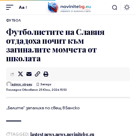
Aa
ФУТБОЛ
Футболистите на Славия
отдадоха почит към
загиналите момчета от
школата
admin_nbgeu
Последно Обновено: 25 Юни, 2026 15:53
„Белите“ запалиха по свещ в Банско
TAGGED:
lastest news
news
novinitebg.eu