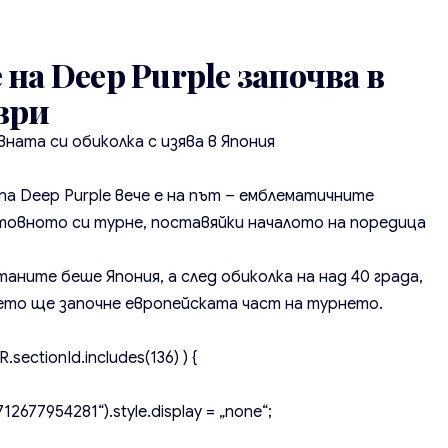
на Deep Purple започва в
ври
ната си обиколка с изява в Япония
упа
Deep Purple
вече е на път – емблематичните
овното си турне, поставяйки началото на поредица
аните беше Япония, а след обиколка на над 40 града,
ето ще започне европейската част на турнето.
.sectionId.includes(136) ) {
2677954281“).style.display = „none“;