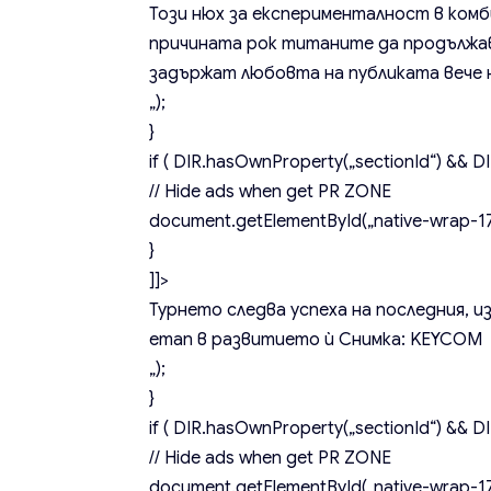
Този нюх за експерименталност в комб
причината рок титаните да продължав
задържат любовта на публиката вече 
„);
}
if ( DIR.hasOwnProperty(„sectionId“) && DIR
// Hide ads when get PR ZONE
document.getElementById(„native-wrap-171
}
]]>
Турнето следва успеха на последния, и
етап в развитието ѝ
Снимка: KEYCOM
„);
}
if ( DIR.hasOwnProperty(„sectionId“) && DIR
// Hide ads when get PR ZONE
document.getElementById(„native-wrap-171