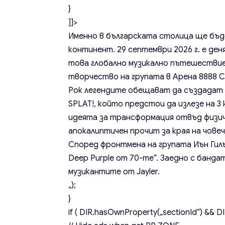
}
]]>
Именно в българската столица ще бъ
континент. 29 септември 2026 г. е де
това глобално музикално пътешествие
творчество на групата в Арена 8888 С
Рок легендите обещават да създадат е
SPLAT!, който предстои да излезе на 
идеята за трансформация отвъд физи
апокалиптичен прочит за края на чове
Според фронтмена на
групата
Иън Гил
Deep Purple от 70-те“. Заедно с банд
музикантите от Jayler.
„);
}
if ( DIR.hasOwnProperty(„sectionId“) && DIR