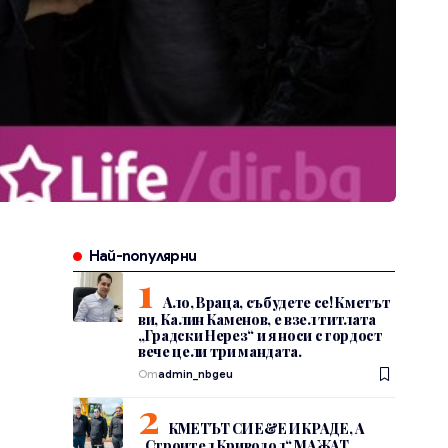
Най-популярни
Ало, Враца, събудете се! Кметът
ви, Калин Каменов, е взел титлата
„Градски Нерез“ и я носи с гордост
вече цели три мандата.
От
admin_nbgeu
КМЕТЪТ СИ Е&Е И КРАДЕ, А
„Строител Криводол“ МАЖАТ