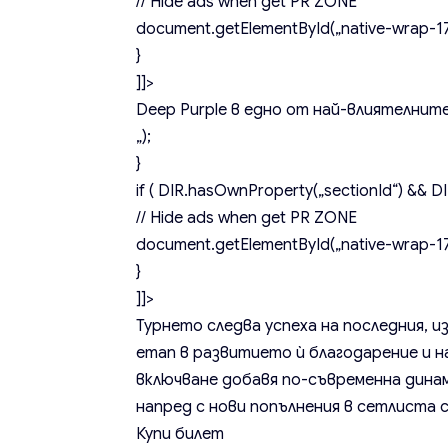
// Hide ads when get PR ZONE
document.getElementById(„native-wrap-171
}
]]>
Deep Purple в едно от най-влиятелнит
„);
}
if ( DIR.hasOwnProperty(„sectionId“) && DIR
// Hide ads when get PR ZONE
document.getElementById(„native-wrap-171
}
]]>
Турнето следва успеха на последния, и
етап в развитието ѝ благодарение и 
включване добавя по-съвременна динам
напред с нови попълнения в сетлиста 
Купи билет