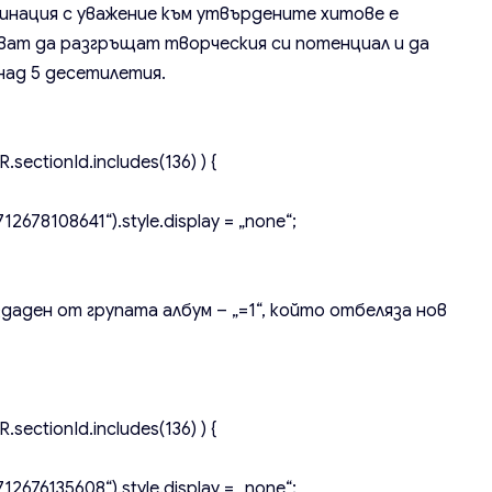
инация с уважение към утвърдените хитове е
ат да разгръщат творческия си потенциал и да
над 5 десетилетия.
.sectionId.includes(136) ) {
2678108641“).style.display = „none“;
здаден от групата албум – „=1“, който отбеляза нов
.sectionId.includes(136) ) {
2676135608“).style.display = „none“;