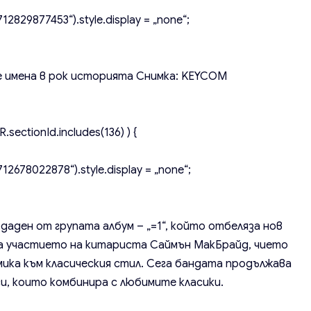
2829877453“).style.display = „none“;
е имена в рок историята
Снимка: KEYCOM
.sectionId.includes(136) ) {
2678022878“).style.display = „none“;
здаден от групата албум – „=1“, който отбеляза нов
на участието на китариста Саймън МакБрайд, чието
ика към класическия стил. Сега бандата продължава
си, които комбинира с любимите класики.