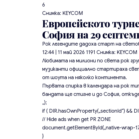
6
Снимка: KEYCOM
Европейското турне 
София на 29 септем
Рок легендите дадоха старт на светов
12:44 | 11 май 2026
1191
Снимка: KEYCOM
Любимата на милиони по света рок гр
музиканти официално стартираха свет
от шоута на няколко континента.
Първата спирка в календара на рок тит
бандата ще стигне и до София, откъд
„);
if ( DIR.hasOwnProperty(„sectionId“) && DIR
// Hide ads when get PR ZONE
document.getElementById(„native-wrap-171
}