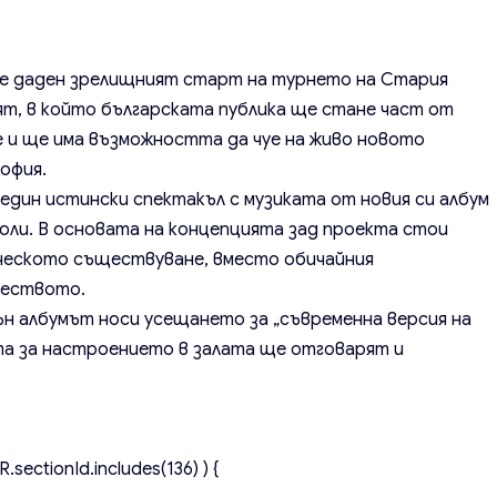
де даден зрелищният старт на
турнето
на Стария
нят, в който българската публика ще стане част от
 и ще има възможността да чуе на живо новото
офия.
дин истински спектакъл с музиката от новия си албум
3 юли. В основата на концепцията зад проекта стои
ческото съществуване, вместо обичайния
чеството.
ън албумът носи усещането за „съвременна версия на
ата за настроението в залата ще отговарят и
.sectionId.includes(136) ) {