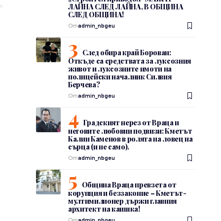
ЛАЙНА СЛЕД ЛАЙНА, В ОБЩИНА
СЛЕД ОБЩИНА!
От
admin_nbgeu
След обира край Борован:
Откъде са средствата за луксозния
живот и луксозните имоти на
полицейски началник Силвия
Берчева?
От
admin_nbgeu
Градският нерез от Враца и
неговите любовни подвизи: Кметът
Калин Каменов в ролята на ловец на
сърца (и не само).
От
admin_nbgeu
Община Враца превзета от
корупция и беззаконие – Кметът-
мултимилионер държи главния
архитект на каишка!
От
admin_nbgeu