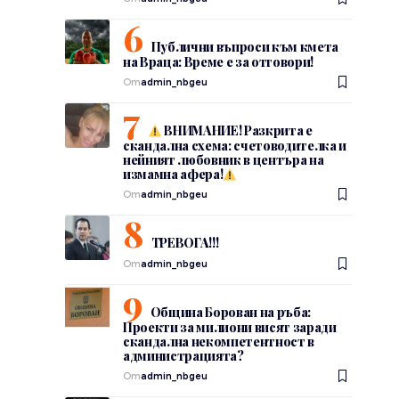
Публични въпроси към кмета
на Враца: Време е за отговори!
От
admin_nbgeu
ВНИМАНИЕ! Разкрита е
скандална схема: счетоводителка и
нейният любовник в центъра на
измамна афера!
От
admin_nbgeu
ТРЕВОГА!!!
От
admin_nbgeu
Община Борован на ръба:
Проекти за милиони висят заради
скандална некомпетентност в
администрацията?
От
admin_nbgeu