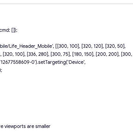
md: []};
le/Life_Header_Mobile’, [[300, 100], [320, 120], [320, 50],
, [320, 100], [336, 280], [300, 75], [180, 150], [200, 200], [300,
1712677558609-0’).setTargeting(‘Device’,
;
e viewports are smaller