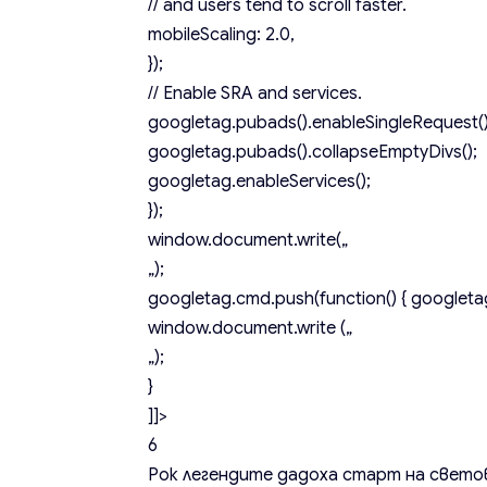
// and users tend to scroll faster.
mobileScaling: 2.0,
});
// Enable SRA and services.
googletag.pubads().enableSingleRequest()
googletag.pubads().collapseEmptyDivs();
googletag.enableServices();
});
window.document.write(„
„);
googletag.cmd.push(function() { googletag
window.document.write („
„);
}
]]>
6
Рок легендите дадоха старт на светов