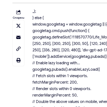
„);
} else {
Сподели
window.googletag = window.googletag || {c
googletag.cmd.push(function() {
googletag.defineSlot(‘/118570770/Life_Mobi
[250, 250], [300, 250], [300, 50], [120, 240]
250], [336, 280], [320, 480]], ‘div-gpt-ad-
[‘mobile’]).addService(googletag.pubads())
// Enable lazy loading with…
googletag.pubads().enableLazyLoad({
// Fetch slots within 1 viewports.
fetchMarginPercent: 200,
// Render slots within 0 viewports.
renderMarginPercent: 50,
// Double the above values on mobile, wher