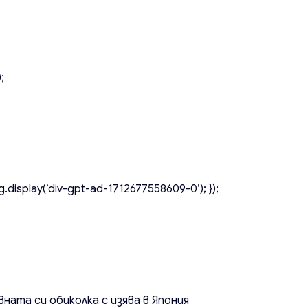
;
.display(‘div-gpt-ad-1712677558609-0’); });
ната си обиколка с изява в Япония