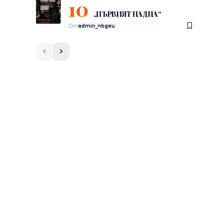
„ПЪРВИЯТ ПАДНА“
От
admin_nbgeu