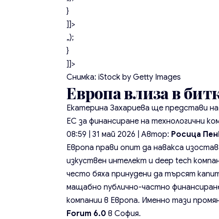
}
]]>
„);
}
]]>
Снимка: iStock by Getty Images
Европа влиза в битка
Екатерина Захариева ще представи на G
ЕС за финансиране на технологични ко
08:59 | 31 май 2026
| Автор:
Росица Пен
Европа прави опит да навакса изоста
изкуствен интелект и deep tech компа
често бяха принудени да търсят капит
мащабно публично-частно финансиране
компании в Европа. Именно тази промя
Forum 6.0
в София.