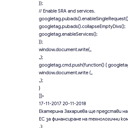
});
// Enable SRA and services.
googletag.pubads().enableSingleRequest()
googletag.pubads().collapseEmptyDivs();
googletag.enableServices();
});
window.document.write(„
„);
googletag.cmd.push(function() { googletag
window.document.write („
„);
}
]]>
17-11-2017
20-11-2018
Екатерина Захариева ще представи на G
ЕС за финансиране на технологични ко
„);