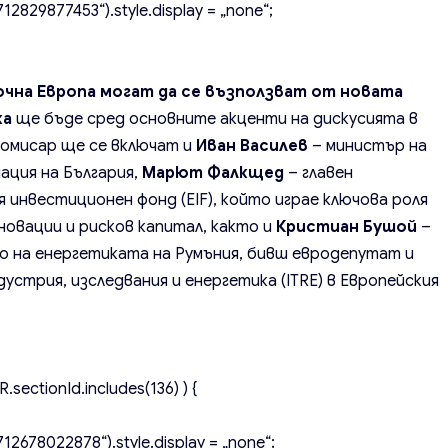
2829877453“).style.display = „none“;
чна Европа могат да се възползват от новата
ка
ще бъде сред основните акценти на дискусията в
окомисар ще се включат и
Иван Василев
– министър на
ция на България,
Марют Фалкщед
– главен
 инвестиционен фонд (EIF), който играе ключова роля
овации и рисков капитал, както и
Кристиан Бушой
–
 на енергетиката на Румъния, бивш евродепутат и
устрия, изследвания и енергетика (ITRE) в Европейския
.sectionId.includes(136) ) {
2678022878“).style.display = „none“;