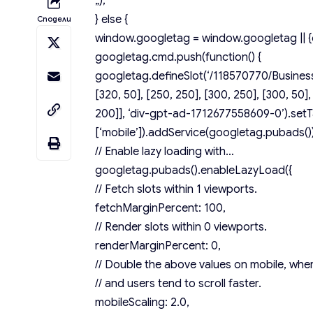
„);
} else {
Сподели
window.googletag = window.googletag || {c
googletag.cmd.push(function() {
googletag.defineSlot(‘/118570770/Business
[320, 50], [250, 250], [300, 250], [300, 50],
200]], ‘div-gpt-ad-1712677558609-0’).setT
[‘mobile’]).addService(googletag.pubads())
// Enable lazy loading with…
googletag.pubads().enableLazyLoad({
// Fetch slots within 1 viewports.
fetchMarginPercent: 100,
// Render slots within 0 viewports.
renderMarginPercent: 0,
// Double the above values on mobile, wher
// and users tend to scroll faster.
mobileScaling: 2.0,