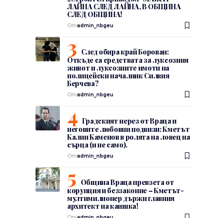
ЛАЙНА СЛЕД ЛАЙНА, В ОБЩИНА
СЛЕД ОБЩИНА!
От
admin_nbgeu
След обира край Борован:
Откъде са средствата за луксозния
живот и луксозните имоти на
полицейски началник Силвия
Берчева?
От
admin_nbgeu
Градският нерез от Враца и
неговите любовни подвизи: Кметът
Калин Каменов в ролята на ловец на
сърца (и не само).
От
admin_nbgeu
Община Враца превзета от
корупция и беззаконие – Кметът-
мултимилионер държи главния
архитект на каишка!
От
admin_nbgeu