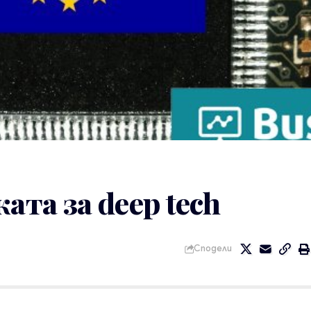
ата за deep tech
Сподели