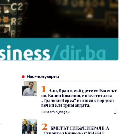
Най-популярни
Ало, Враца, събудете се! Кметът
ви, Калин Каменов, е взел титлата
„Градски Нерез“ и я носи с гордост
вече цели три мандата.
От
admin_nbgeu
КМЕТЪТ СИ Е&Е И КРАДЕ, А
„Строител Криводол“ МАЖАТ