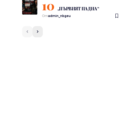
„ПЪРВИЯТ ПАДНА“
От
admin_nbgeu