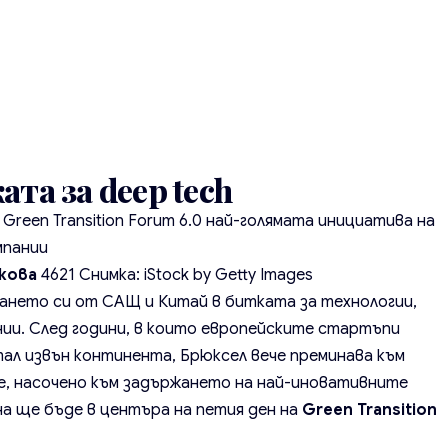
та за deep tech
reen Transition Forum 6.0 най-голямата инициатива на
мпании
кова
4621
Снимка: iStock by Getty Images
ването си от САЩ и Китай в битката за технологии,
нии. След години, в които европейските стартъпи
ал извън континента, Брюксел вече преминава към
, насочено към задържането на най-иновативните
на ще бъде в центъра на петия ден на
Green Transition