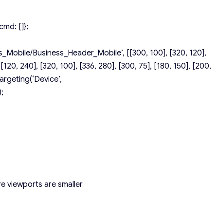
md: []};
_Mobile/Business_Header_Mobile’, [[300, 100], [320, 120],
 [120, 240], [320, 100], [336, 280], [300, 75], [180, 150], [200,
argeting(‘Device’,
;
e viewports are smaller