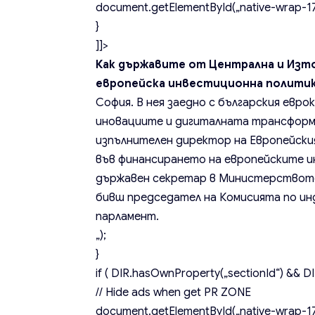
document.getElementById(„native-wrap-171
}
]]>
Как държавите от Централна и Изто
европейска инвестиционна полити
София. В нея заедно с българския евр
иновациите и дигиталната трансформа
изпълнителен директор на Европейския
във финансирането на европейските ин
държавен секретар в Министерството
бивш председател на Комисията по инд
парламент.
„);
}
if ( DIR.hasOwnProperty(„sectionId“) && DIR
// Hide ads when get PR ZONE
document.getElementById(„native-wrap-171