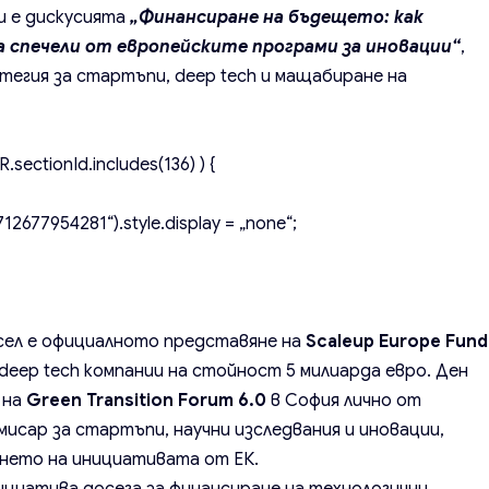
и е дискусията
„Финансиране на бъдещето: как
а спечели от европейските програми за иновации“
,
тегия за стартъпи, deep tech и мащабиране на
.sectionId.includes(136) ) {
2677954281“).style.display = „none“;
юксел е официалното представяне на
Scaleup Europe Fund
deep tech компании на стойност 5 милиарда евро. Ден
 на
Green Transition Forum 6.0
в София лично от
мисар за стартъпи, научни изследвания и иновации,
ането на инициативата от ЕК.