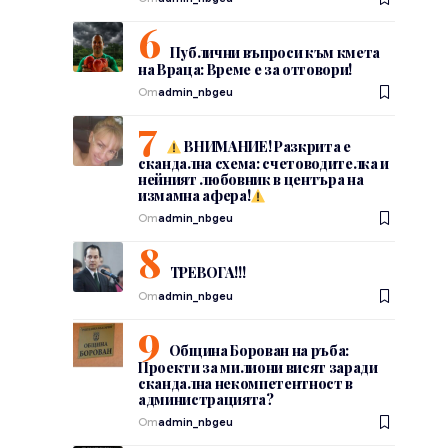
Публични въпроси към кмета
на Враца: Време е за отговори!
От
admin_nbgeu
ВНИМАНИЕ! Разкрита е
скандална схема: счетоводителка и
нейният любовник в центъра на
измамна афера!
От
admin_nbgeu
ТРЕВОГА!!!
От
admin_nbgeu
Община Борован на ръба:
Проекти за милиони висят заради
скандална некомпетентност в
администрацията?
От
admin_nbgeu