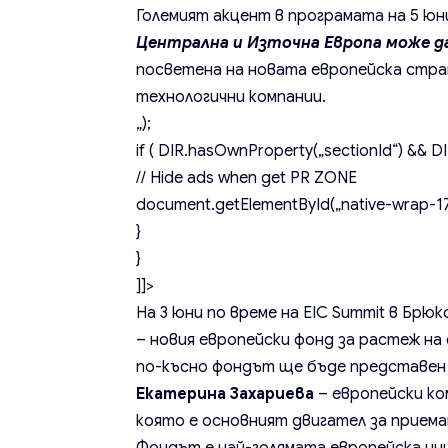
Големият акцент в програмата на 5 юн
Централна и Източна Европа може д
посветена на новата европейска стра
технологични компании.
„);
if ( DIR.hasOwnProperty(„sectionId“) && DIR
// Hide ads when get PR ZONE
document.getElementById(„native-wrap-171
}
}
]]>
На 3 юни по време на EIC Summit в Бр
– новия европейски фонд за растеж на 
по-късно фондът ще бъде представен
Екатерина Захариева
– европейски ко
която е основният двигател за прием