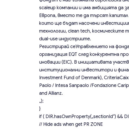
Фондът е най-голямата европейска ин
scaleup компании и има амбицията да 
Европа, вместо те да търсят капитал 
които ще бъдат насочени инвестиции
технологии, clean tech, космическите
dual-use индустриите.
Регистрирай се
Управлението на фонд
организация EQT след конкурентна про
иновации (EIC). В инициативата участ
институционални инвеститори и финанс
Investment Fund of Denmark), CriteriaCai
Paolo / Intesa Sanpaolo /Fondazione Cari
and Allianz.
„);
}
if ( DIR.hasOwnProperty(„sectionId“) && DIR
// Hide ads when get PR ZONE