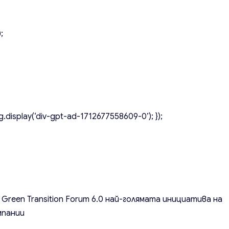
;
.display(‘div-gpt-ad-1712677558609-0’); });
reen Transition Forum 6.0 най-голямата инициатива на
мпании