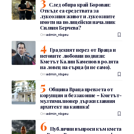
След обира край Борован:
Откъде са средствата за
луксозния живот и луксозните
имоти на полицейски началник
Силвия Берчева?
От
admin_nbgeu
Градският нерез от Враца и
неговите любовни подвизи:
Кметът Калин Каменов в ролята
на ловец на сърца (и не само).
От
admin_nbgeu
Община Враца превзета от
корупция и беззаконие – Кметът-
мултимилионер държи главния
архитект на каишка!
От
admin_nbgeu
Публични въпроси към кмета