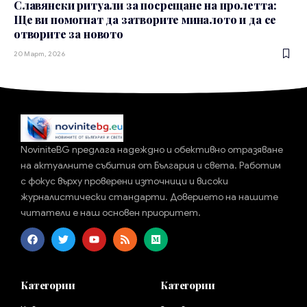
Славянски ритуали за посрещане на пролетта:
Ще ви помогнат да затворите миналото и да се
отворите за новото
20 Март, 2026
NoviniteBG предлага надеждно и обективно отразяване
на актуалните събития от България и света. Работим
с фокус върху проверени източници и високи
журналистически стандарти. Доверието на нашите
читатели е наш основен приоритет.
Категории
Категории