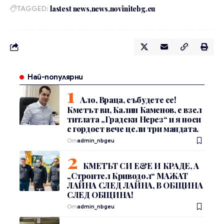
TAGGED:
lastest news
news
novinitebg.eu
Най-популярни
Ало, Враца, събудете се!
Кметът ви, Калин Каменов, е взел
титлата „Градски Нерез“ и я носи
с гордост вече цели три мандата.
От
admin_nbgeu
КМЕТЪТ СИ Е&Е И КРАДЕ, А
„Строител Криводол“ МАЖАТ
ЛАЙНА СЛЕД ЛАЙНА, В ОБЩИНА
СЛЕД ОБЩИНА!
От
admin_nbgeu