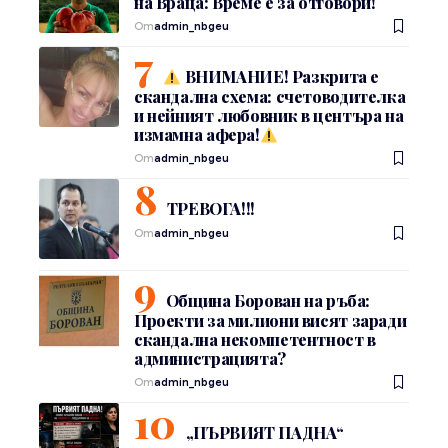
на Враца: Време е за отговори!
От
admin_nbgeu
ВНИМАНИЕ! Разкрита е
скандална схема: счетоводителка
и нейният любовник в центъра на
измамна афера!
От
admin_nbgeu
ТРЕВОГА!!!
От
admin_nbgeu
Община Борован на ръба:
Проекти за милиони висят заради
скандална некомпетентност в
администрацията?
От
admin_nbgeu
„ПЪРВИЯТ ПАДНА“