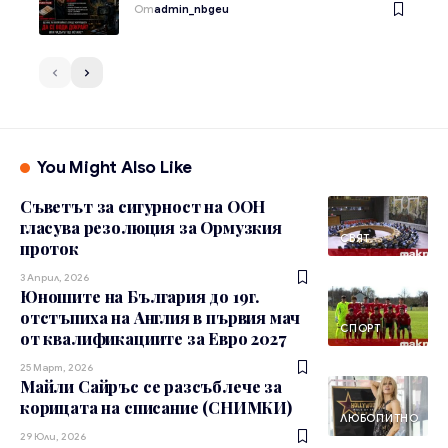
От
admin_nbgeu
You Might Also Like
Съветът за сигурност на ООН
гласува резолюция за Ормузкия
СВЯТ
проток
3 Април, 2026
Юношите на България до 19г.
отстъпиха на Англия в първия мач
СПОРТ
от квалификациите за Евро 2027
25 Март, 2026
Майли Сайръс се разсъблече за
корицата на списание (СНИМКИ)
ЛЮБОПИТНО
29 Юли, 2026