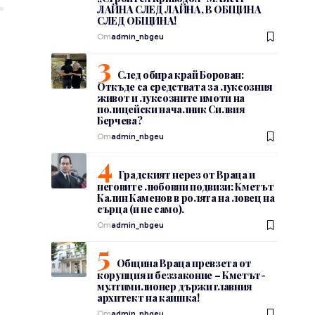
ЛАЙНА СЛЕД ЛАЙНА, В ОБЩИНА
СЛЕД ОБЩИНА!
От
admin_nbgeu
т
След обира край Борован:
Откъде са средствата за луксозния
живот и луксозните имоти на
полицейски началник Силвия
Берчева?
От
admin_nbgeu
Градският нерез от Враца и
неговите любовни подвизи: Кметът
Калин Каменов в ролята на ловец на
сърца (и не само).
От
admin_nbgeu
Община Враца превзета от
корупция и беззаконие – Кметът-
мултимилионер държи главния
архитект на каишка!
От
admin_nbgeu