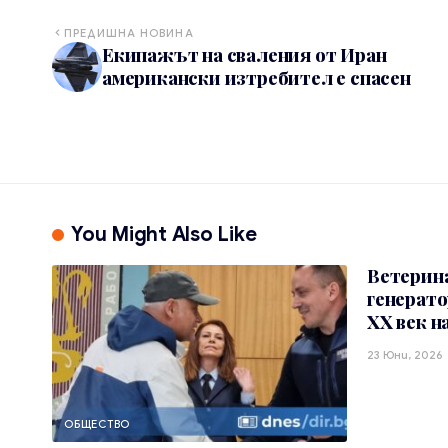
ПРЕДИШНА НОВИНА
Екипажът на сваления от Иран
американски изтребител е спасен
You Might Also Like
Ветерин
генерато
XX век н
23 Юни, 2026
ОБЩЕСТВО