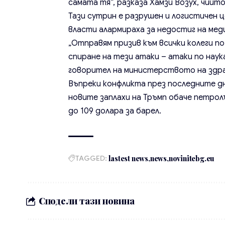
самата тя“, разказа Хамзи Возух, чийто
Тази сутрин е разрушен и логистичен 
власти алармираха за недостиг на мед
„Отправям призив към всички колеги п
спиране на тези атаки – атаки по наук
говорител на министерството на здра
Въпреки конфликта през последните д
новите заплахи на Тръмп обаче петрол
до 109 долара за барел.
TAGGED:
lastest news
news
novinitebg.eu
Сподели тази новина