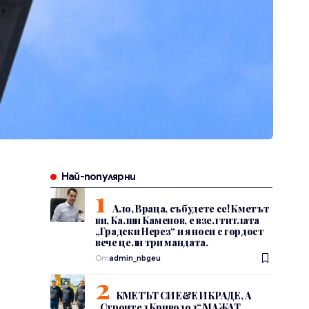
Най-популярни
Ало, Враца, събудете се! Кметът
ви, Калин Каменов, е взел титлата
„Градски Нерез“ и я носи с гордост
вече цели три мандата.
От
admin_nbgeu
КМЕТЪТ СИ Е&Е И КРАДЕ, А
„Строител Криводол“ МАЖАТ