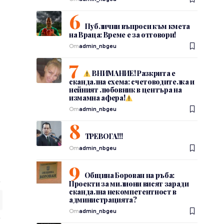
Публични въпроси към кмета
на Враца: Време е за отговори!
От
admin_nbgeu
ВНИМАНИЕ! Разкрита е
скандална схема: счетоводителка и
нейният любовник в центъра на
измамна афера!
От
admin_nbgeu
ТРЕВОГА!!!
От
admin_nbgeu
Община Борован на ръба:
Проекти за милиони висят заради
скандална некомпетентност в
администрацията?
От
admin_nbgeu