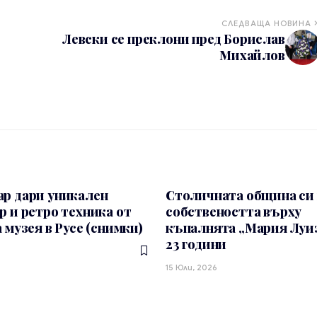
СЛЕДВАЩА НОВИНА
Левски се преклони пред Борислав
Михайлов
ар дари уникален
Столичната община си
р и ретро техника от
собствеността върху
а музея в Русе (снимки)
къпалнята „Мария Луиз
23 години
15 Юли, 2026