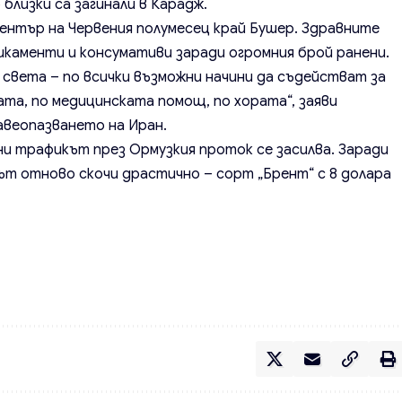
 близки са загинали в Карадж.
център на Червения полумесец край Бушер. Здравните
икаменти и консумативи заради огромния брой ранени.
о света – по всички възможни начини да съдействат за
ата, по медицинската помощ, по хората“, заяви
веопазването на Иран.
ни трафикът през Ормузкия проток се засилва. Заради
ът отново скочи драстично – сорт „Брент“ с 8 долара