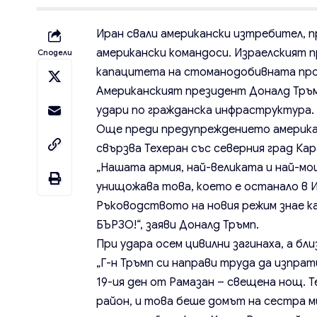
Иран свали американски изтребител, п
американски командоси. Израелският п
Сподели
капацитета на стоманодобивната про
Американският президент Доналд Тръм
удари по гражданска инфраструктура.
Още преди предупреждението америка
свързва Техеран със северния град Кар
„Нашата армия, най-великата и най-мощ
унищожава това, което е останало в 
Ръководството на новия режим знае ка
БЪРЗО!“, заяви Доналд Тръмп.
При удара осем цивилни загинаха, а бли
„Г-н Тръмп си направи труда да изпра
19-ия ден от Рамазан – свещена нощ. Те
район, и това беше домът на сестра ми