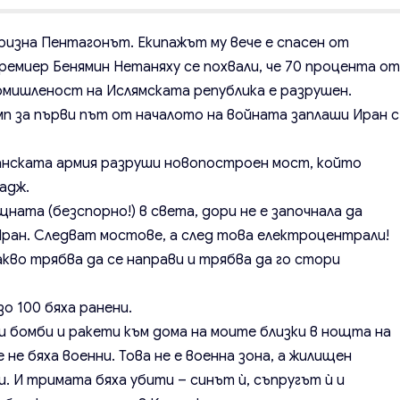
ризна Пентагонът. Екипажът му вече е спасен от
ремиер Бенямин Нетаняху се похвали, че 70 процента о
мишленост на Ислямската република е разрушен.
п за първи път от началото на войната заплаши Иран с
нската армия разруши новопостроен мост, който
адж.
ната (безспорно!) в света, дори не е започнала да
Иран. Следват мостове, а след това електроцентрали!
кво трябва да се направи и трябва да го стори
зо 100 бяха ранени.
ти бомби и ракети към дома на моите близки в нощта на
 не бяха военни. Това не е военна зона, а жилищен
. И тримата бяха убити – синът ѝ, съпругът ѝ и