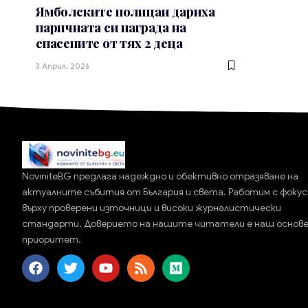
Ямболските полицаи дариха
паричната си награда на
спасените от тях 2 деца
3 Април, 2026
NoviniteBG предлага надеждно и обективно отразяване на
актуалните събития от България и света. Работим с фокус
върху проверени източници и високи журналистически
стандарти. Доверието на нашите читатели е наш основ
приоритет.