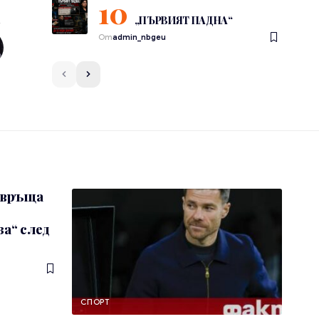
„ПЪРВИЯТ ПАДНА“
От
admin_nbgeu
 връща
а“ след
СПОРТ