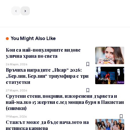
You Might Also Like
Кои са най-популярните видове
улична храна по света
ЛЮБОПИТНО
26 Март, 2026
Връчиха наградите „Икар“ 2026:
„Берлин, Берлин“ триумфира с три
ЛИЦА
статуетки
27 Март, 2026
Срутени стени, покриви, изкоренени дървета и
най-малко 15 жертви след мощна буря в Пакистан
(снимки)
19 Март, 2026
Стажът може да бъде началото на
истинска кариера