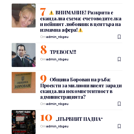
ВНИМАНИЕ! Разкрита е
скандална схема: счетоводителка
и нейният любовник в центъра на
измамна афера!
От
admin_nbgeu
ТРЕВОГА!!!
От
admin_nbgeu
Община Борован на ръба:
Проекти за милиони висят заради
скандална некомпетентност в
администрацията?
От
admin_nbgeu
„ПЪРВИЯТ ПАДНА“
От
admin_nbgeu