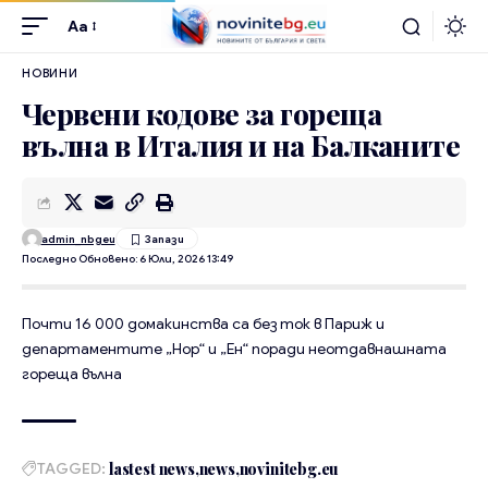
Aa
НОВИНИ
Червени кодове за гореща
вълна в Италия и на Балканите
admin_nbgeu
Последно Обновено: 6 Юли, 2026 13:49
Почти 16 000 домакинства са без ток в Париж и
департаментите „Нор“ и „Ен“ поради неотдавнашната
гореща вълна
TAGGED:
lastest news
news
novinitebg.eu