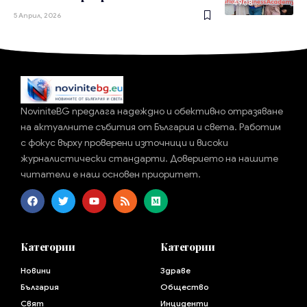
4908
5 Април, 2026
NoviniteBG предлага надеждно и обективно отразяване
на актуалните събития от България и света. Работим
с фокус върху проверени източници и високи
журналистически стандарти. Доверието на нашите
читатели е наш основен приоритет.
Категории
Категории
Новини
Здраве
България
Общество
Свят
Инциденти