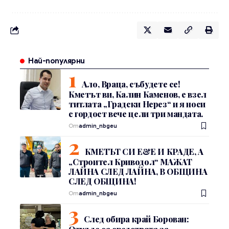
Най-популярни
Ало, Враца, събудете се!
Кметът ви, Калин Каменов, е взел
титлата „Градски Нерез“ и я носи
с гордост вече цели три мандата.
От
admin_nbgeu
КМЕТЪТ СИ Е&Е И КРАДЕ, А
„Строител Криводол“ МАЖАТ
ЛАЙНА СЛЕД ЛАЙНА, В ОБЩИНА
СЛЕД ОБЩИНА!
От
admin_nbgeu
След обира край Борован: