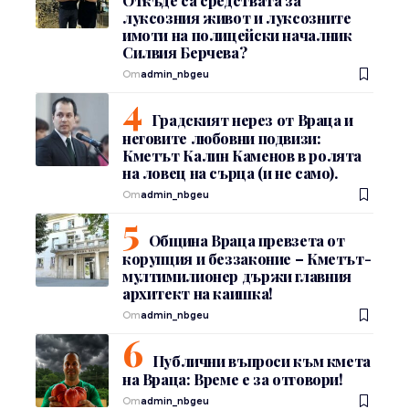
Откъде са средствата за
луксозния живот и луксозните
имоти на полицейски началник
Силвия Берчева?
От
admin_nbgeu
Градският нерез от Враца и
неговите любовни подвизи:
Кметът Калин Каменов в ролята
на ловец на сърца (и не само).
От
admin_nbgeu
Община Враца превзета от
корупция и беззаконие – Кметът-
мултимилионер държи главния
архитект на каишка!
От
admin_nbgeu
Публични въпроси към кмета
на Враца: Време е за отговори!
От
admin_nbgeu