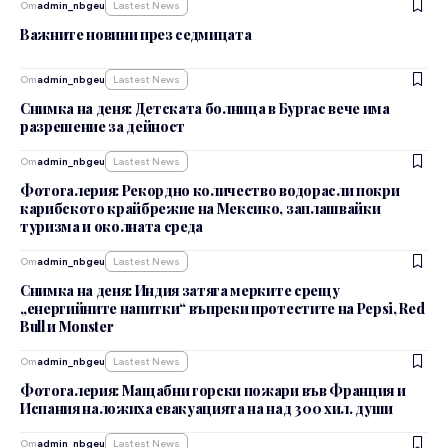
От
admin_nbgeu
Lastest News
Важните новини през седмицата
От
admin_nbgeu
Lastest News
Снимка на деня: Детската болница в Бургас вече има
разрешение за дейност
От
admin_nbgeu
Lastest News
Фотогалерия: Рекордно количество водорасли покри
карибското крайбрежие на Мексико, заплашвайки
туризма и околната среда
От
admin_nbgeu
Lastest News
Снимка на деня: Индия затяга мерките срещу
„енергийните напитки“ въпреки протестите на Pepsi, Red
Bull и Monster
От
admin_nbgeu
Lastest News
Фотогалерия: Мащабни горски пожари във Франция и
Испания наложиха евакуацията на над 300 хил. души
От
admin_nbgeu
Lastest News