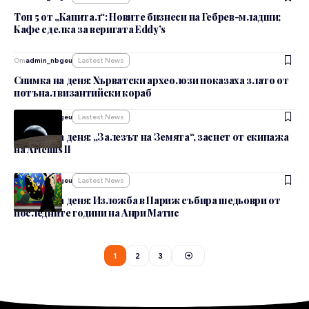
Топ 5 от „Капитал“: Новите бизнеси на Гебрев-младши;
Кафе сделка за веригата Eddy’s
От
admin_nbgeu
Lastest News
Снимка на деня: Хърватски археолози показаха злато от
потънал византийски кораб
От
admin_nbgeu
Lastest News
Снимка на деня: „Залезът на Земята“, заснет от екипажа
на Artemis II
От
admin_nbgeu
Lastest News
Снимка на деня: Изложба в Париж събира шедьоври от
последните години на Анри Матис
1
2
3