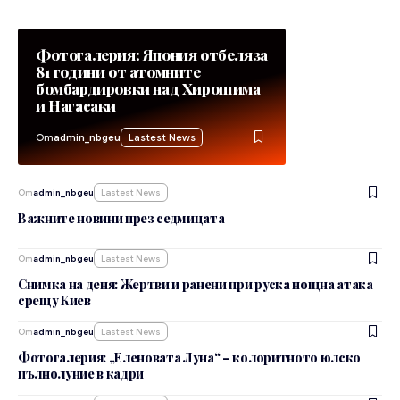
Фотогалерия: Япония отбеляза
81 години от атомните
бомбардировки над Хирошима
и Нагасаки
От
admin_nbgeu
Lastest News
От
admin_nbgeu
Lastest News
Важните новини през седмицата
От
admin_nbgeu
Lastest News
Снимка на деня: Жертви и ранени при руска нощна атака
срещу Киев
От
admin_nbgeu
Lastest News
Фотогалерия: „Еленовата Луна“ – колоритното юлско
пълнолуние в кадри