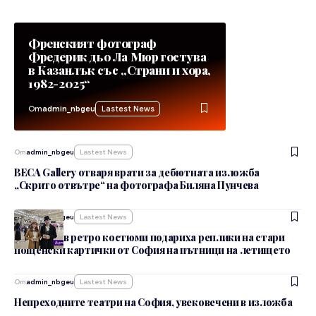
Френският фотограф
Фредерик дьо Ла Мюр гостува
в Казанлък със „Страни и хора,
1982-2025“
От
admin_nbgeu
Lastest News
От
admin_nbgeu
Lastest News
BECA Gallery отваря врати за дебютната изложба
„Скрито отвътре“ на фотографа Биляна Пунчева
От
admin_nbgeu
Lastest News
Студенти в ретро костюми подариха реплики на стари
пощенски картички от София на пътници на летището
От
admin_nbgeu
Lastest News
Непреходните театри на София, увековечени в изложба