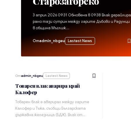
Старозагорско
3 април 2026 09:31 Обновена в 09:38 Влак дерайлира
рано тази сутрин между гарите Дъбово и Радунци
в община Мъглиж.…
От
admin_nbgeu
Lastest News
От
admin_nbgeu
Lastest News
Товарен влак аварира край
Калофер
Товарен влак е аварирал между гарите
Калофер и Тъжа, съобщи Българската
държавна железница (БДЖ). Влак от…