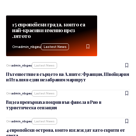
15 европейски града, които са
най-красиви именно през
лятото
От
admin_nbgeu
Lastest News
От
admin_nbgeu
Lastest News
Пътешествие в сърцето на Алпите: Франция, Швейцария
и Италия в един незабравим маршрут
От
admin_nbgeu
Lastest News
Видеа превърнаха покрив във фавела в Рио в
туристическа сензация
От
admin_nbgeu
Lastest News
4 европейски острова, които изглеждат като скрити от
света