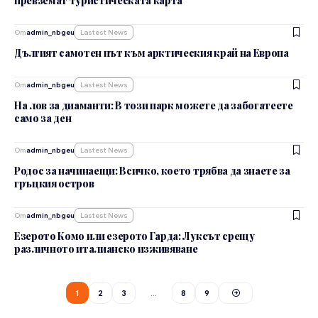
превземат туристическата карта
От
admin_nbgeu
Lastest News
Дългият самотен път към арктическия край на Европа
От
admin_nbgeu
Lastest News
На лов за диаманти: В този парк можете да забогатеете
само за ден
От
admin_nbgeu
Lastest News
Родос за начинаещи: Всичко, което трябва да знаете за
гръцкия остров
От
admin_nbgeu
Lastest News
Езерото Комо или езерото Гарда: Луксът срещу
различното италианско изживяване
1
2
3
…
8
9