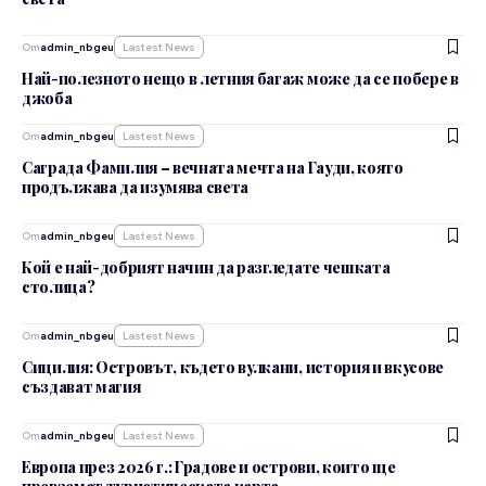
От
admin_nbgeu
Lastest News
Най-полезното нещо в летния багаж може да се побере в
джоба
От
admin_nbgeu
Lastest News
Саграда Фамилия – вечната мечта на Гауди, която
продължава да изумява света
От
admin_nbgeu
Lastest News
Кой е най-добрият начин да разгледате чешката
столица?
От
admin_nbgeu
Lastest News
Сицилия: Островът, където вулкани, история и вкусове
създават магия
От
admin_nbgeu
Lastest News
Европа през 2026 г.: Градове и острови, които ще