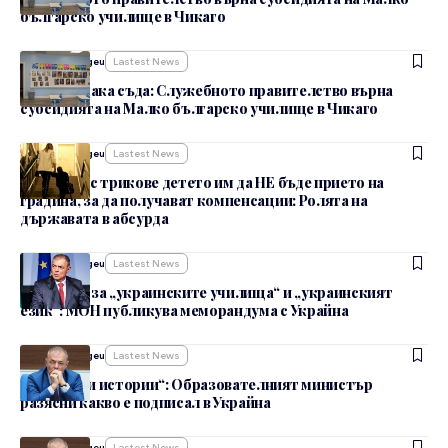
българско училище в Чикаго
От
admin_nbgeu
Lastest News
Без да изчака съда: Служебното правителство върна
субсидията на Малко българско училище в Чикаго
От
admin_nbgeu
Lastest News
Родители с трикове детето им да НЕ бъде прието на
градина, за да получават компенсации: Ролята на
държавата в абсурда
От
admin_nbgeu
Lastest News
Истината за „украинските училища“ и „украинският
език“: МОН публикува меморандума с Украйна
От
admin_nbgeu
Lastest News
„Съчинени истории“: Образователният министър
разясни какво е подписал в Украйна
От
admin_nbgeu
Lastest News