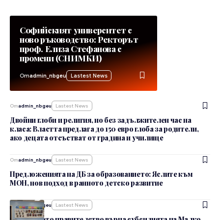
Софийският университет с
ново ръководство: Ректорът
проф. Елиза Стефанова с
промени (СНИМКИ)
От
admin_nbgeu
Lastest News
От
admin_nbgeu
Lastest News
Двойни глоби и религия, но без задължителен час на
класа: Властта предлага до 150 евро глоба за родители,
ако децата отсъстват от градина и училище
От
admin_nbgeu
Lastest News
Предложенията на ДБ за образованието: Яслите към
МОН, нов подход в ранното детско развитие
От
admin_nbgeu
Lastest News
Служебното правителство върна субсидията на Малко