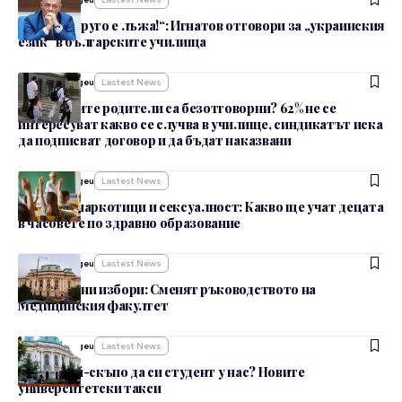
„Всичко друго е лъжа!“: Игнатов отговори за „украинския
език“ в българските училища
От
admin_nbgeu
Lastest News
Българските родители са безотговорни? 62% не се
интересуват какво се случва в училище, синдикатът иска
да подписват договор и да бъдат наказвани
От
admin_nbgeu
Lastest News
Хранене, наркотици и сексуалност: Какво ще учат децата
в часовете по здравно образование
От
admin_nbgeu
Lastest News
След спорни избори: Сменят ръководството на
Медицинския факултет
От
admin_nbgeu
Lastest News
Къде е най-скъпо да си студент у нас? Новите
университетски такси