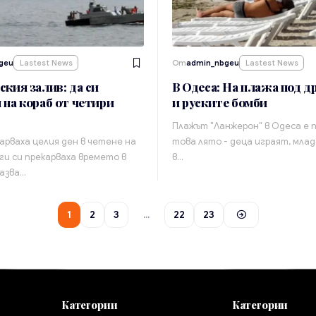
geu
Lastest News
От
admin_nbgeu
Lastest News
ския залив: да си
В Одеса: На плажа под д
 на кораб от четири
и руските бомби
Плажът "Ланжерон" в Одеса е п
арваха целия ден в четене на
това лято - деца играят, мла
ги си прекарваха времето в
в…
казва…
1
2
3
…
22
23
Категории
Категории