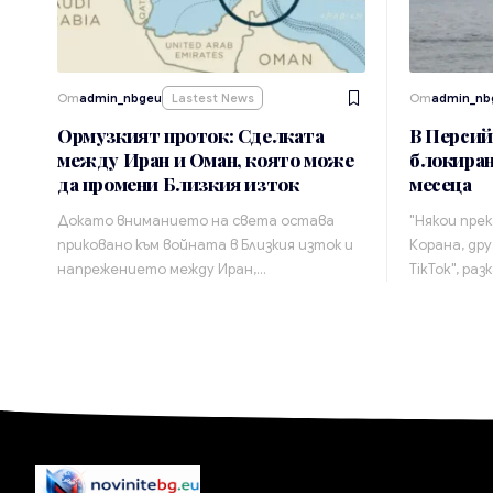
От
admin_nbgeu
Lastest News
От
admin_nb
Ормузкият проток: Сделката
В Персий
между Иран и Оман, която може
блокиран
да промени Близкия изток
месеца
Докато вниманието на света остава
"Някои прек
приковано към войната в Близкия изток и
Корана, дру
напрежението между Иран,…
TikTok", раз