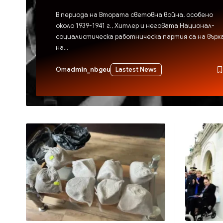
В периода на Втората световна война, особено
около 1939-1941 г., Хитлер и неговата Национал-
социалистическа работническа партия са на върх
на…
От
admin_nbgeu
Lastest News