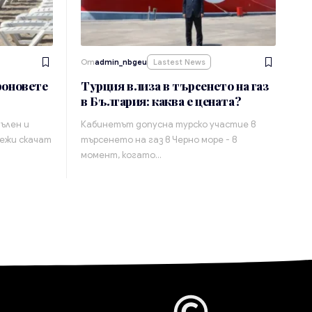
От
admin_nbgeu
Lastest News
роновете
Турция влиза в търсенето на газ
в България: каква е цената?
ълен и
Кабинетът допусна турско участие в
дежи скачат
търсенето на газ в Черно море - в
момент, когато…