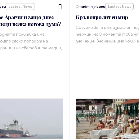
geu
Lastest News
От
admin_nbgeu
Lastest News
ас Арагчи и защо днес
Кръвопролитен мир
леди всяка негова дума?
Сигурно вече има измислен по
одната политика има
термин, но в момента това н
които рядко попадат на
значение. Значение има коли
раници на световните медии,