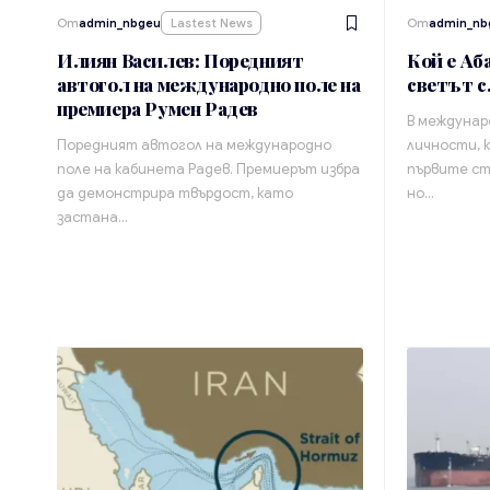
От
admin_nbgeu
Lastest News
От
admin_nb
Илиян Василев: Поредният
Кой е Аб
автогол на международно поле на
светът с
премиера Румен Радев
В междунар
Поредният автогол на международно
личности, 
поле на кабинета Радев. Премиерът избра
първите ст
да демонстрира твърдост, като
но…
застана…