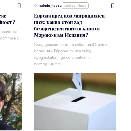
От
admin_nbgeu
Lastest News
за:
Европа пред нов миграционен
йност?
шок: какво стои зад
безпрецедентната вълна от
торическа
Мароко към Испания?
вността на
След драматичните събития в Сеута
Испания и Европейският съюз
продължават да се справят с
последиците…