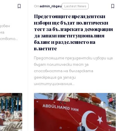
От
admin_nbgeu
Lastest News
Предстоящите президентски
избори ще бъдат политически
добен
тест за българската демокрация
яма
да запази институционалния
чеството…
баланс и разделението на
властите
Предстоящите президентски избори ще
бъдат политически тест за
способността на българската
демокрация да запази
институционалния…