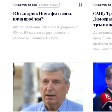
От
admin_nbgeu
Lastest News
От
admin_nb
В България: Няма фентанил,
САЩ: Тр
няма проблем?
Демократ
тръгне н
Автор: Веселина Божилова В средата на
90-те в България се разпространи
Демократич
хероинът и отнесе живота…
пред дилем
привлича м
отричат с