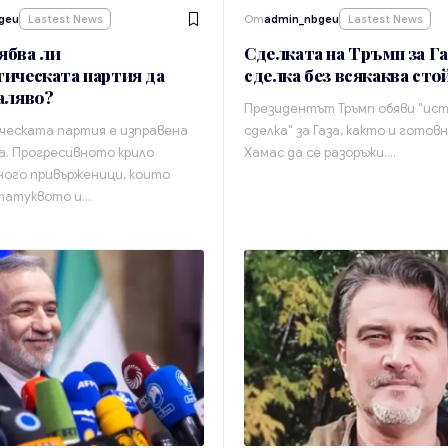
geu
Lastest News
От
admin_nbgeu
Lastest News
ябва ли
Сделката на Тръмп за Га
ическата партия да
сделка без всякаква сто
аляво?
Президентът Тръмп обяви "ис
еската партия е изправена
сделка" за Газа, както и гото
а. Прогресивното крило
Хамас да се разоръжи.…
ного привърженици, които
татуквото и…