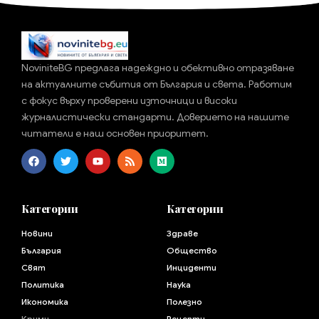
NoviniteBG предлага надеждно и обективно отразяване
на актуалните събития от България и света. Работим
с фокус върху проверени източници и високи
журналистически стандарти. Доверието на нашите
читатели е наш основен приоритет.
Категории
Категории
Новини
Здраве
България
Общество
Свят
Инциденти
Политика
Наука
Икономика
Полезно
Крими
Рецепти