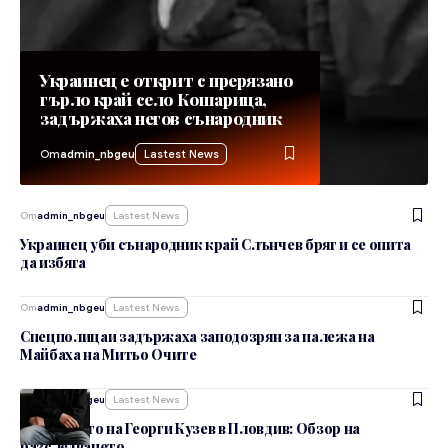
Украинец е открит с прерязано
гърло край село Кошарица,
задържаха негов сънародник
От
admin_nbgeu
Lastest News
От
admin_nbgeu
Lastest News
Украинец уби сънародник край Слънчев бряг и се опита
да избяга
От
admin_nbgeu
Lastest News
Спецполицаи задържаха заподозрян за палежа на
Майбаха на Митьо Очите
От
admin_nbgeu
Lastest News
Убийството на Георги Кузев в Пловдив: Обзор на
разследването