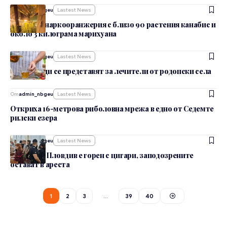
От
admin_nbgeu
Lastest News
Разкриха наркооранжерия с близо 90 растения канабис и
около 3 килограма марихуана
От
admin_nbgeu
Lastest News
Измамници се представят за лечители от родопски села
От
admin_nbgeu
Lastest News
Откриха 16-метрова риболовна мрежа в едно от Седемте
рилски езера
От
admin_nbgeu
Lastest News
Убитият в Пловдив е горен с цигари, заподозрените
остават в ареста
1
2
3
…
39
40