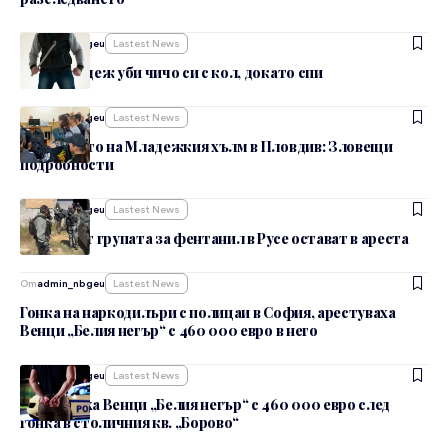
От
admin_nbgeu
Lastest News
Пиян младеж уби чичо си с кол, докато спи
От
admin_nbgeu
Lastest News
Убийството на Младежкия хълм в Пловдив: Зловещи
подробности
От
admin_nbgeu
Lastest News
Петима от групата за фентанил в Русе остават в ареста
От
admin_nbgeu
Lastest News
Гонка на наркодилъри с полицаи в София, арестуваха
Венци „Белия негър“ с 460 000 евро в него
От
admin_nbgeu
Lastest News
Задържаха Венци „Белия негър“ с 460 000 евро след
гонка в столичния кв. „Борово“