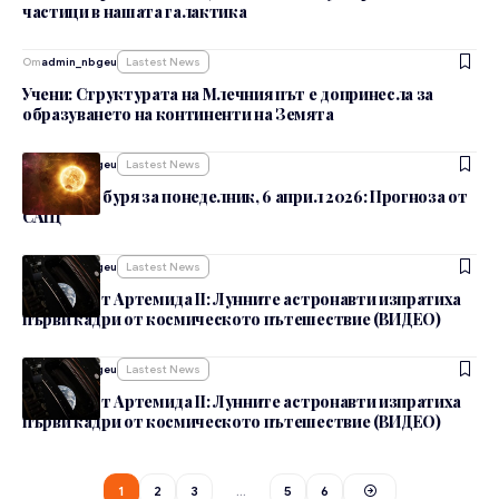
частици в нашата галактика
От
admin_nbgeu
Lastest News
Учени: Структурата на Млечния път е допринесла за
образуването на континенти на Земята
От
admin_nbgeu
Lastest News
Магнитна буря за понеделник, 6 април 2026: Прогноза от
САЩ
От
admin_nbgeu
Lastest News
Поздрав от Артемида II: Лунните астронавти изпратиха
първи кадри от космическото пътешествие (ВИДЕО)
От
admin_nbgeu
Lastest News
Поздрав от Артемида II: Лунните астронавти изпратиха
първи кадри от космическото пътешествие (ВИДЕО)
1
2
3
…
5
6