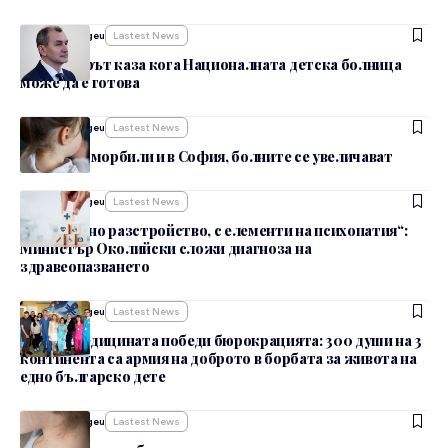
От
admin_nbgeu
Lastest News
Министърът каза кога Националната детска болница
може да е готова
От
admin_nbgeu
Lastest News
Заразен с морбили и в София, болните се увеличават
От
admin_nbgeu
Lastest News
„Личностно разстройство, с елементи на психопатия“:
Министър Околийски сложи диагноза на
здравеопазването
От
admin_nbgeu
Lastest News
Когато медицината победи бюрокрацията: 300 души на 3
континента са армия на доброто в борбата за живота на
едно българско дете
От
admin_nbgeu
Lastest News