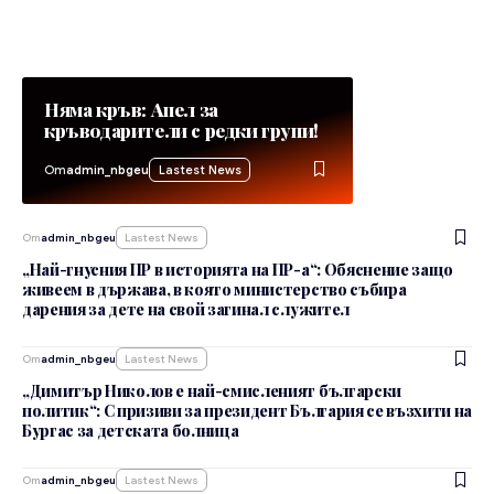
Няма кръв: Апел за
кръводарители с редки групи!
От
admin_nbgeu
Lastest News
От
admin_nbgeu
Lastest News
„Най-гнусния ПР в историята на ПР-а“: Обяснение защо
живеем в държава, в която министерство събира
дарения за дете на свой загинал служител
От
admin_nbgeu
Lastest News
„Димитър Николов е най-смисленият български
политик“: С призиви за президент България се възхити на
Бургас за детската болница
От
admin_nbgeu
Lastest News