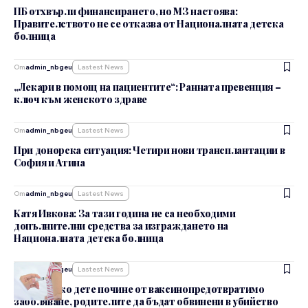
ПБ отхвърли финансирането, но МЗ настоява:
Правителството не се отказва от Националната детска
болница
От
admin_nbgeu
Lastest News
„Лекари в помощ на пациентите“: Ранната превенция –
ключ към женското здраве
От
admin_nbgeu
Lastest News
При донорска ситуация: Четири нови трансплантации в
София и Атина
От
admin_nbgeu
Lastest News
Катя Ивкова: За тази година не са необходими
допълнителни средства за изграждането на
Националната детска болница
От
admin_nbgeu
Lastest News
Искане: Ако дете почине от ваксинопредотвратимо
заболяване, родителите да бъдат обвинени в убийство