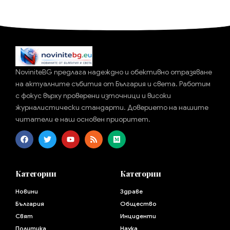
NoviniteBG предлага надеждно и обективно отразяване
на актуалните събития от България и света. Работим
с фокус върху проверени източници и високи
журналистически стандарти. Доверието на нашите
читатели е наш основен приоритет.
Категории
Категории
Новини
Здраве
България
Общество
Свят
Инциденти
Политика
Наука