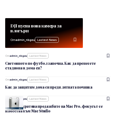
DJI пусна нова камера за
влогъри
От
admin_nbgeu
Lastest News
От
admin_nbgeu
Lastest News
Световното по футбол започна. Как да пренесете
стадиона в дома си?
От
admin_nbgeu
Lastest News
Как да защитим дома си преди лятната почивка
От
admin_nbgeu
Lastest News
Apple прекратява продажбите на Mac Pro, фокусът се
измества към Mac Studio