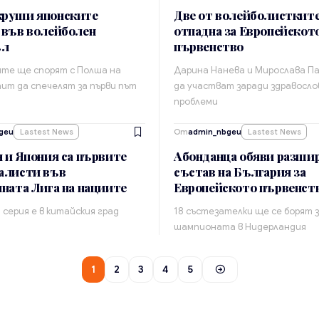
руши японските
Две от волейболистките
 във волейболен
отпадна за Европейскот
ъл
първенство
те ще спорят с Полша на
Дарина Нанева и Мирослава Па
пит да спечелят за първи път
да участват заради здравосло
проблеми
geu
Lastest News
От
admin_nbgeu
Lastest News
 и Япония са първите
Абонданца обяви разши
алисти във
състав на България за
ната Лига на нациите
Европейското първенст
серия е в китайския град
18 състезателки ще се борят 
шампионата в Нидерландия
1
2
3
4
5