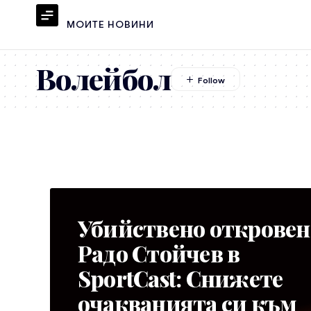
МОИТЕ НОВИНИ
Волейбол
Убийствено откровен
Радо Стойчев в
SportCast: Снижете
очакванията си към