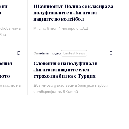
 ни
Шампионът Полша се класира за
о
полуфиналите в Лигата на
нациите по волейбол
скова няма
Място в топ 4 намери и САЩ
вни
От
admin_nbgeu
Lastest News
рения
Словения е на полуфинал в
Лигата на нациите след
вото
страхотна битка с Турция
за място на
Два много дълги гейма белязаха първия
четвъртфинал в Китай