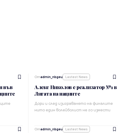
От
admin_nbgeu
Lastest News
н във
Алекс Николов е реализатор №1 в
ациите
Лигата на нациите
яците
Дори и след изиграването на финалите
нито един волейболист не го измести
От
admin_nbgeu
Lastest News