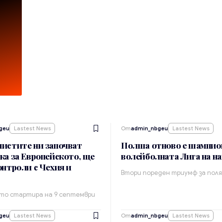
а
geu
Lastest News
От
admin_nbgeu
Lastest News
истите ни започват
Полша отново е шампио
ка за Европейското, ще
волейболната Лига на н
онтроли с Чехия и
Втори пореден триумф за пол
то стартира на 9 септември
geu
Lastest News
От
admin_nbgeu
Lastest News