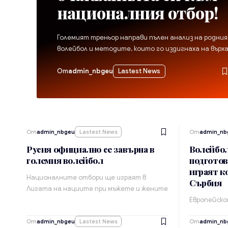
националния отбор!
Големият треньор направи пълен анализ на родния
волейбол и методите, които го издигнаха на върх
От
admin_nbgeu
Lastest News
От
admin_nbgeu
Lastest News
От
admin_nb
Русия официално се завърна в
Волейбол
големия волейбол
подготов
играят к
Националните отбори ще играят в
Сърбия
Лигата на нациите при мъжете и жените
Европейско
От
admin_nbgeu
Lastest News
От
admin_nb