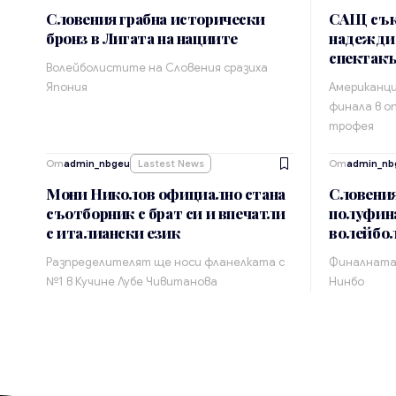
Словения грабна исторически
САЩ сък
бронз в Лигата на нациите
надежди
спектак
Волейболистите на Словения сразиха
Япония
Американци
финала в о
трофея
От
admin_nbgeu
Lastest News
От
admin_nb
Мони Николов официално стана
Словения
съотборник с брат си и впечатли
полуфин
с италиански език
волейбол
Разпределителят ще носи фланелката с
Финалната 
№1 в Кучине Лубе Чивитанова
Нинбо