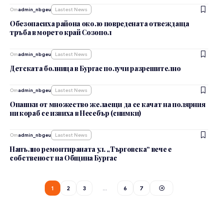
От
admin_nbgeu
Lastest News
Обезопасиха района около повредената отвеждаща
тръба в морето край Созопол
От
admin_nbgeu
Lastest News
Детската болница в Бургас получи разрешително
От
admin_nbgeu
Lastest News
Опашки от множество желаещи да се качат на полярния
ни кораб се извиха в Несебър (снимки)
От
admin_nbgeu
Lastest News
Напълно ремонтираната ул. „Търговска“ вече е
собственост на Община Бургас
1
2
3
…
6
7