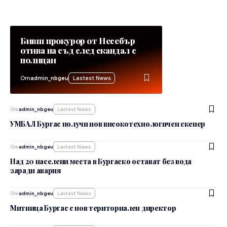
Бивш прокурор от Несебър
отива на съд след скандал с
полицаи
От
admin_nbgeu
Lastest News
От
admin_nbgeu
Lastest News
УМБАЛ Бургас получи нов високотехнологичен скенер
От
admin_nbgeu
Lastest News
Над 20 населени места в Бургаско остават без вода
заради авария
От
admin_nbgeu
Lastest News
Митница Бургас с нов териториален директор