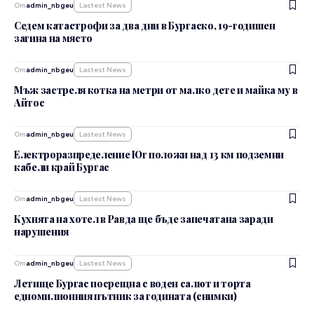
От
admin_nbgeu
Lastest News
Седем катастрофи за два дни в Бургаско, 19-годишен
загина на място
От
admin_nbgeu
Lastest News
Мъж застреля котка на метри от малко дете и майка му в
Айтос
От
admin_nbgeu
Lastest News
Eлектроразпределение Юг положи над 13 км подземни
кабели край Бургас
От
admin_nbgeu
Lastest News
Кухнята на хотел в Равда ще бъде запечатана заради
нарушения
От
admin_nbgeu
Lastest News
Летище Бургас посрещна с воден салют и торта
едномилионния пътник за годината (снимки)