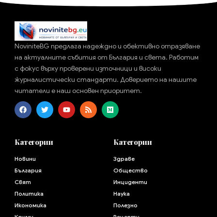
NoviniteBG предлага надеждно и обективно отразяване
на актуалните събития от България и света. Работим
с фокус върху проверени източници и високи
журналистически стандарти. Доверието на нашите
читатели е наш основен приоритет.
Категории
Категории
Новини
Здраве
България
Общество
Свят
Инциденти
Политика
Наука
Икономика
Полезно
Крими
Рецепти