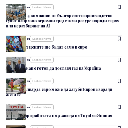
От
admin_nbgeu
Lastest News
Всеки 3 от 4 компании от българското производство
губят напразно огромни средства и ресурс поради страх
или неразбиране на AI
От
admin_nbgeu
Lastest News
От 9 август цените ще бъдат само в евро
От
admin_nbgeu
Lastest News
Азербайджан е готов да доставя газ на Украйна
От
admin_nbgeu
Lastest News
До 800 милиарда евро може да загуби Европа заради
жегите
От
admin_nbgeu
Lastest News
Тайфун спря работата на 9 завода на Toyota в Япония