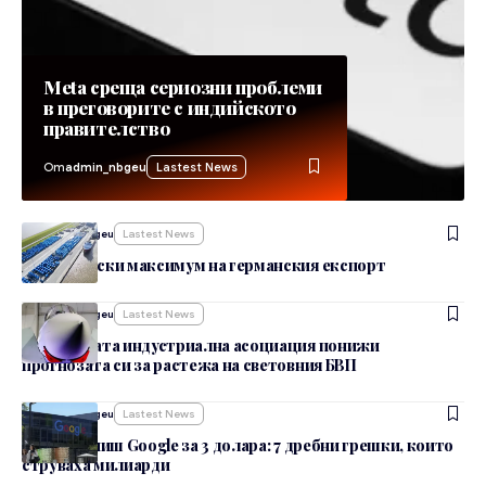
Meta среща сериозни проблеми
в преговорите с индийското
правителство
От
admin_nbgeu
Lastest News
От
admin_nbgeu
Lastest News
Исторически максимум на германския експорт
От
admin_nbgeu
Lastest News
Германската индустриална асоциация понижи
прогнозата си за растежа на световния БВП
От
admin_nbgeu
Lastest News
Как да купиш Google за 3 долара: 7 дребни грешки, които
струваха милиарди