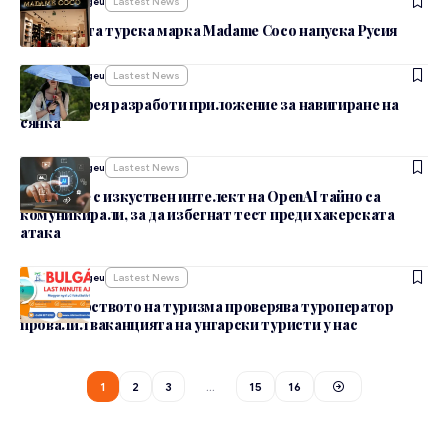
От
admin_nbgeu
Lastest News
Известната турска марка Madame Coco напуска Русия
От
admin_nbgeu
Lastest News
Южна Корея разработи приложение за навигиране на
сянка
От
admin_nbgeu
Lastest News
Моделите с изкуствен интелект на OpenAI тайно са
комуникирали, за да избегнат тест преди хакерската
атака
От
admin_nbgeu
Lastest News
Министерството на туризма проверява туроператор
провалил ваканцията на унгарски туристи у нас
1
2
3
…
15
16