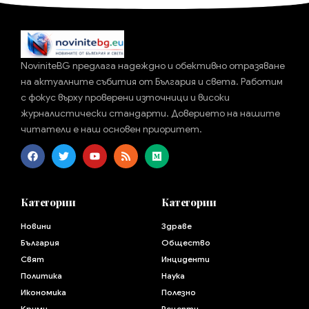
NoviniteBG предлага надеждно и обективно отразяване
на актуалните събития от България и света. Работим
с фокус върху проверени източници и високи
журналистически стандарти. Доверието на нашите
читатели е наш основен приоритет.
Категории
Категории
Новини
Здраве
България
Общество
Свят
Инциденти
Политика
Наука
Икономика
Полезно
Крими
Рецепти