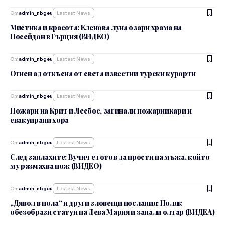
От
admin_nbgeu
Lastest News
Мистика и красота: Еленова луна озари храма на
Посейдон в Гърция (ВИДЕО)
От
admin_nbgeu
Lastest News
Огнен ад откъсна от света известни турски курорти
От
admin_nbgeu
Lastest News
Пожари на Крит и Лесбос, загинали пожарникари и
евакуирани хора
От
admin_nbgeu
Lastest News
След заплахите: Вучич е готов да прости на мъжа, който
му размахва нож (ВИДЕО)
От
admin_nbgeu
Lastest News
„Дявол в пола“ и други зловещи послания: Поляк
обезобрази статуи на Дева Мария и запали олтар (ВИДЕА)