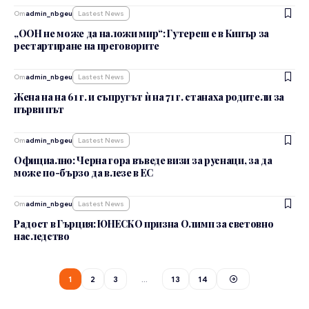
От
admin_nbgeu
Lastest News
„ООН не може да наложи мир“: Гутереш е в Кипър за
рестартиране на преговорите
От
admin_nbgeu
Lastest News
Жена на на 61 г. и съпругът ѝ на 71 г. станаха родители за
първи път
От
admin_nbgeu
Lastest News
Официално: Черна гора въведе визи за руснаци, за да
може по-бързо да влезе в ЕС
От
admin_nbgeu
Lastest News
Радост в Гърция: ЮНЕСКО призна Олимп за световно
наследство
1
2
3
…
13
14