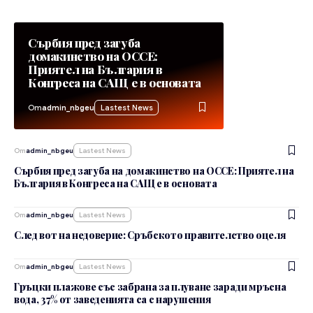
Сърбия пред загуба
домакинство на ОССЕ:
Приятел на България в
Конгреса на САЩ e в основата
От
admin_nbgeu
Lastest News
От
admin_nbgeu
Lastest News
Сърбия пред загуба на домакинство на ОССЕ: Приятел на
България в Конгреса на САЩ e в основата
От
admin_nbgeu
Lastest News
След вот на недоверие: Сръбското правителство оцеля
От
admin_nbgeu
Lastest News
Гръцки плажове със забрана за плуване заради мръсна
вода, 37% от заведенията са с нарушения