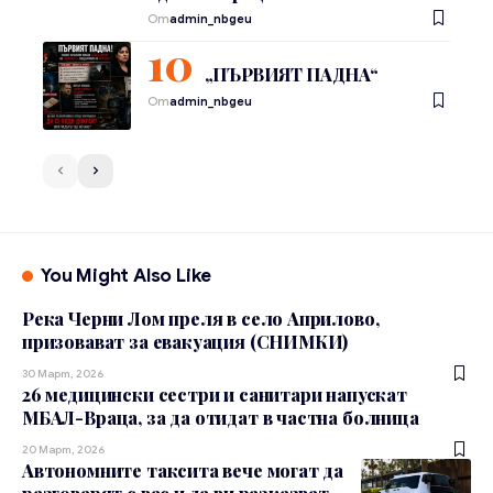
От
admin_nbgeu
„ПЪРВИЯТ ПАДНА“
От
admin_nbgeu
You Might Also Like
Река Черни Лом преля в село Априлово,
призовават за евакуация (СНИМКИ)
30 Март, 2026
26 медицински сестри и санитари напускат
МБАЛ-Враца, за да отидат в частна болница
20 Март, 2026
Автономните таксита вече могат да