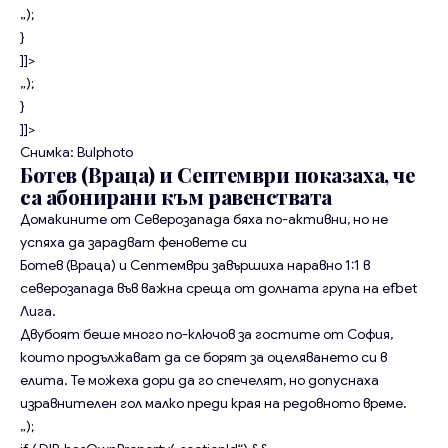
„);
}
]]>
„);
}
]]>
Снимка: Bulphoto
Ботев (Враца) и Септември показаха, че
са абонирани към равенствата
Домакините от Северозапада бяха по-активни, но не
успяха да зарадват феновете си
Ботев (Враца) и Септември завършиха наравно 1:1 в
северозапада във важна среща от долната група на efbet
Лига.
Двубоят беше много по-ключов за гостите от София,
които продължават да се борят за оцеляването си в
елита. Те можеха дори да го спечелят, но допуснаха
изравнителен гол малко преди края на редовното време.
„);