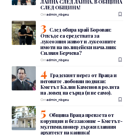
ЛАЙНА СЛЕД ЛАЙНА, В ОБЩИНА
СЛЕД ОБЩИНА!
От
admin_nbgeu
След обира край Борован:
Откъде са средствата за
луксозния живот и луксозните
имоти на полицейски началник
Силвия Берчева?
От
admin_nbgeu
Градският нерез от Враца и
неговите любовни подвизи:
Кметът Калин Каменов в ролята
на ловец на сърца (и не само).
От
admin_nbgeu
Община Враца превзета от
корупция и беззаконие – Кметът-
мултимилионер държи главния
архитект на каишка!