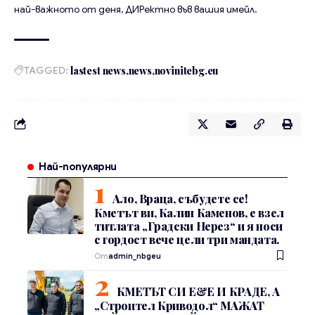
най-важното от деня, ДИРектно във вашия имейл.
TAGGED:
lastest news
news
novinitebg.eu
Най-популярни
Ало, Враца, събудете се!
Кметът ви, Калин Каменов, е взел
титлата „Градски Нерез“ и я носи
с гордост вече цели три мандата.
От
admin_nbgeu
КМЕТЪТ СИ Е&Е И КРАДЕ, А
„Строител Криводол“ МАЖАТ