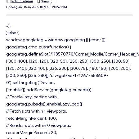
admin_nbgeu
Последно Обновено: 10 Май, 2026 15:51
„);
} else {
window.googletag = window.googletag || {cmd: []};
googletag.cmd.push(function() {
googletag.defineSlot(‘/118570770/Corner_Mobile/Corner_Header_Mo
[[300, 100], [320, 120], [320, 50], [250, 250], [300, 250], [300, 50],
[120, 240], [320, 100], [336, 280], [300, 75], [180, 150], [200, 200],
[300, 250], [336, 280]], ‘div-gpt-ad-1712677558609-
0’).setTargeting(‘Device’,
[‘mobile’]).addService(googletag.pubads());
// Enable lazy loading with…
googletag.pubads().enableLazyLoad({
// Fetch slots within 1 viewports.
fetchMarginPercent: 100,
// Render slots within 0 viewports.
renderMarginPercent: 20,