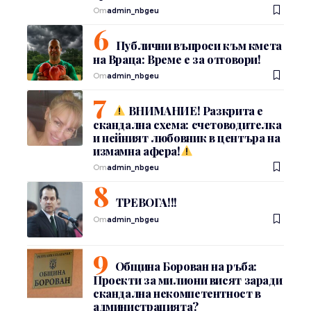
От
admin_nbgeu
Публични въпроси към кмета
на Враца: Време е за отговори!
От
admin_nbgeu
ВНИМАНИЕ! Разкрита е
скандална схема: счетоводителка
и нейният любовник в центъра на
измамна афера!
От
admin_nbgeu
ТРЕВОГА!!!
От
admin_nbgeu
Община Борован на ръба:
Проекти за милиони висят заради
скандална некомпетентност в
администрацията?