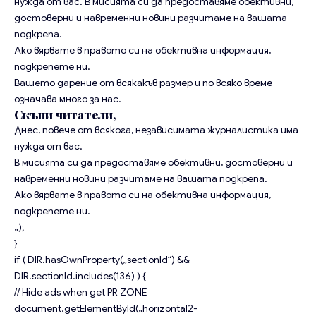
нужда от вас. В мисията си да предоставяме обективни,
достоверни и навременни новини разчитаме на вашата
подкрепа.
Ако вярвате в правото си на обективна информация,
подкрепете ни.
Вашето дарение от всякакъв размер и по всяко време
означава много за нас.
Скъпи читатели,
Днес, повече от всякога, независимата журналистика има
нужда от вас.
В мисията си да предоставяме обективни, достоверни и
навременни новини разчитаме на вашата подкрепа.
Ако вярвате в правото си на обективна информация,
подкрепете ни.
„);
}
if ( DIR.hasOwnProperty(„sectionId“) &&
DIR.sectionId.includes(136) ) {
// Hide ads when get PR ZONE
document.getElementById(„horizontal2-