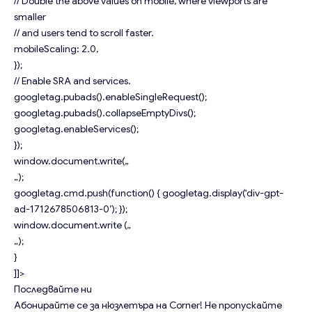
// Double the above values on mobile, where viewports are
smaller
// and users tend to scroll faster.
mobileScaling: 2.0,
});
// Enable SRA and services.
googletag.pubads().enableSingleRequest();
googletag.pubads().collapseEmptyDivs();
googletag.enableServices();
});
window.document.write(„
„);
googletag.cmd.push(function() { googletag.display(‘div-gpt-
ad-1712678506813-0’); });
window.document.write („
„);
}
]]>
Последвайте ни
Абонирайте се за нюзлетъра на Corner!
Не пропускайте