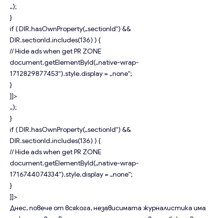
„);
}
if ( DIR.hasOwnProperty(„sectionId“) &&
DIR.sectionId.includes(136) ) {
// Hide ads when get PR ZONE
document.getElementById(„native-wrap-
1712829877453“).style.display = „none“;
}
]]>
„);
}
if ( DIR.hasOwnProperty(„sectionId“) &&
DIR.sectionId.includes(136) ) {
// Hide ads when get PR ZONE
document.getElementById(„native-wrap-
1716744074334“).style.display = „none“;
}
]]>
Днес, повече от всякога, независимата журналистика има