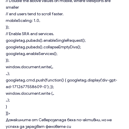
// Double the above values on mobile, where viewports are
smaller
// and users tend to scroll faster.
mobileScaling: 1.0,
});
// Enable SRA and services.
googletag.pubads().enableSingleRequest();
googletag.pubads().collapseEmptyDivs();
googletag.enableServices();
});
window.document.write(„
„);
googletag.cmd.push(function() { googletag.display(‘div-gpt-
ad-1712677558609-0’); });
window.document.write („
„);
}
]]>
Домакините от Северозапада бяха по-активни, но не
успяха да зарадват феновете си