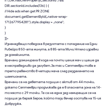
if ( DIR.hasOwnProperty(„sectionId“) &&
DIR.sectionId.includes(136) ) {
// Hide ads when get PR ZONE
document.getElementById(„native-wrap-
1712677954281“).style.display = „none“;
}
}
]]>
Изненадващо поведоха в резултата с попадение на Едни
Рибейро в 50-ата минута, а в 85-ата Мичи Нтело изравни
за домакините.
Врачани доминираха в хода на почти целия мач и щеше да
е несправедливо да загубят.За тях и Септември това е
трето равенство в четири мача след разделянето на
шампионата.
Врачани са на деветата позиция с актив от 44 точки,
докато Септември продължава да е в опасната зона на 14-
то място с 29 точки. Те са на една зад намиращия се на
позиция за бараж Берое, който тази вечер гостува на 15-ия
Добруджа.