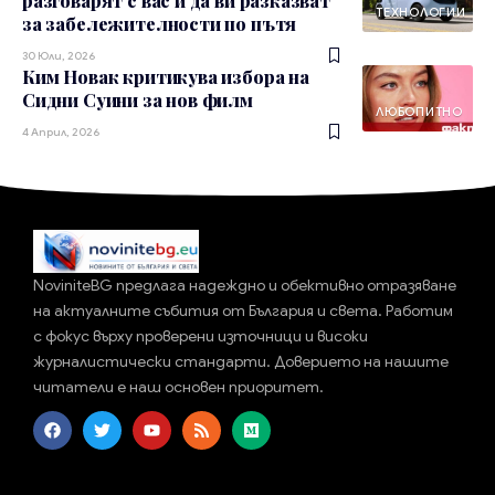
разговарят с вас и да ви разказват
ТЕХНОЛОГИИ
за забележителности по пътя
30 Юли, 2026
Ким Новак критикува избора на
Сидни Суини за нов филм
ЛЮБОПИТНО
4 Април, 2026
NoviniteBG предлага надеждно и обективно отразяване
на актуалните събития от България и света. Работим
с фокус върху проверени източници и високи
журналистически стандарти. Доверието на нашите
читатели е наш основен приоритет.