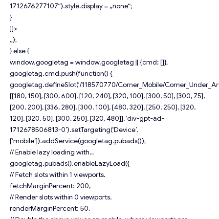
1712676277107“).style.display = „none“;
}
]]>
„);
} else {
window.googletag = window.googletag || {cmd: []};
googletag.cmd.push(function() {
googletag.defineSlot(‘/118570770/Corner_Mobile/Corner_Under_Arti
[[180, 150], [300, 600], [120, 240], [320, 100], [300, 50], [300, 75],
[200, 200], [336, 280], [300, 100], [480, 320], [250, 250], [320,
120], [320, 50], [300, 250], [320, 480]], ‘div-gpt-ad-
1712678506813-0’).setTargeting(‘Device’,
[‘mobile’]).addService(googletag.pubads());
// Enable lazy loading with…
googletag.pubads().enableLazyLoad({
// Fetch slots within 1 viewports.
fetchMarginPercent: 200,
// Render slots within 0 viewports.
renderMarginPercent: 50,