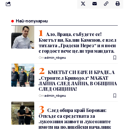
Най-популярни
Ало, Враца, събудете се!
Кметът ви, Калин Каменов, е взел
титлата „Градски Нерез“ и я носи
с гордост вече цели три мандата.
От
admin_nbgeu
КМЕТЪТ СИ Е&Е И КРАДЕ, А
„Строител Криводол“ МАЖАТ
ЛАЙНА СЛЕД ЛАЙНА, В ОБЩИНА
СЛЕД ОБЩИНА!
От
admin_nbgeu
След обира край Борован:
Откъде са средствата за
луксозния живот и луксозните
имоти на полицейски началник