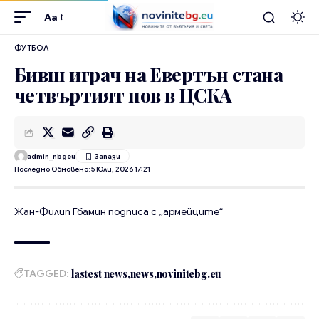
Aa
ФУТБОЛ
Бивш играч на Евертън стана
четвъртият нов в ЦСКА
admin_nbgeu
Последно Обновено: 5 Юли, 2026 17:21
Жан-Филип Гбамин подписа с „армейците“
TAGGED:
lastest news
news
novinitebg.eu