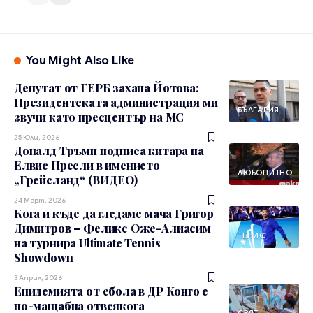
You Might Also Like
Депутат от ГЕРБ захапа Йотова:
Президентската администрация ми
БЪЛГАРИЯ
звучи като пресцентър на МС
25 Юли, 2026
Доналд Тръмп подписа китара на
Елвис Пресли в имението
ЛЮБОПИТНО
„Грейсланд“ (ВИДЕО)
24 Март, 2026
Кога и къде да гледаме мача Григор
Димитров – Феликс Оже-Алиасим
ТЕНИС
на турнира Ultimate Tennis
Showdown
3 Април, 2026
Епидемията от ебола в ДР Конго е
по-мащабна отвсякога