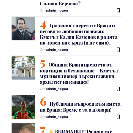
Силвия Берчева?
От
admin_nbgeu
Градският нерез от Враца и
неговите любовни подвизи:
Кметът Калин Каменов в ролята
на ловец на сърца (и не само).
От
admin_nbgeu
Община Враца превзета от
корупция и беззаконие – Кметът-
мултимилионер държи главния
архитект на каишка!
От
admin_nbgeu
Публични въпроси към кмета
на Враца: Време е за отговори!
От
admin_nbgeu
ВНИМАНИЕ! Разкрита е