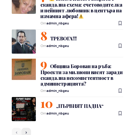
скандална схема: счетоводителка
и нейният любовник в центъра на
измамна афера!
От
admin_nbgeu
ТРЕВОГА!!!
От
admin_nbgeu
Община Борован на ръба:
Проекти за милиони висят заради
скандална некомпетентност в
администрацията?
От
admin_nbgeu
„ПЪРВИЯТ ПАДНА“
От
admin_nbgeu