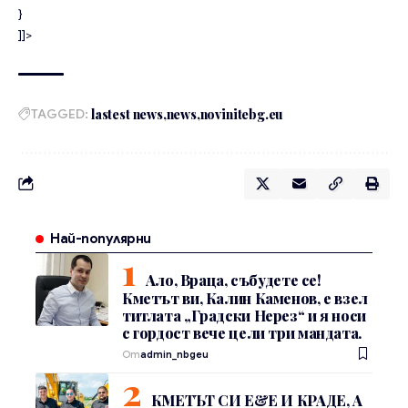
}
]]>
TAGGED:
lastest news
news
novinitebg.eu
Най-популярни
Ало, Враца, събудете се!
Кметът ви, Калин Каменов, е взел
титлата „Градски Нерез“ и я носи
с гордост вече цели три мандата.
От
admin_nbgeu
КМЕТЪТ СИ Е&Е И КРАДЕ, А