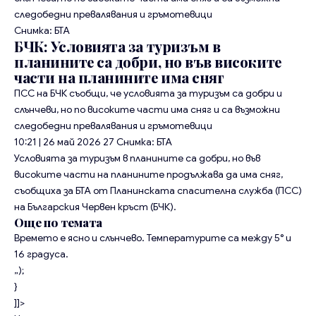
следобедни превалявания и гръмотевици
Снимка: БТА
БЧК: Условията за туризъм в
планините са добри, но във високите
части на планините има сняг
ПСС на БЧК съобщи, че условията за туризъм са добри и
слънчеви, но по високите части има сняг и са възможни
следобедни превалявания и гръмотевици
10:21 | 26 май 2026
27
Снимка: БТА
Условията за туризъм в планините са добри, но във
високите части на планините продължава да има сняг,
съобщиха за БТА от Планинската спасителна служба (ПСС)
на Българския Червен кръст (БЧК).
Още по темата
Времето е ясно и слънчево. Температурите са между 5° и
16 градуса.
„);
}
]]>