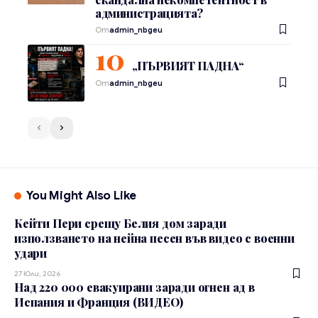
администрацията?
От
admin_nbgeu
„ПЪРВИЯТ ПАДНА“
От
admin_nbgeu
You Might Also Like
Кейти Пери срещу Белия дом заради
използването на нейна песен във видео с военни
удари
27 Юли, 2026
Над 220 000 евакуирани заради огнен ад в
Испания и Франция (ВИДЕО)