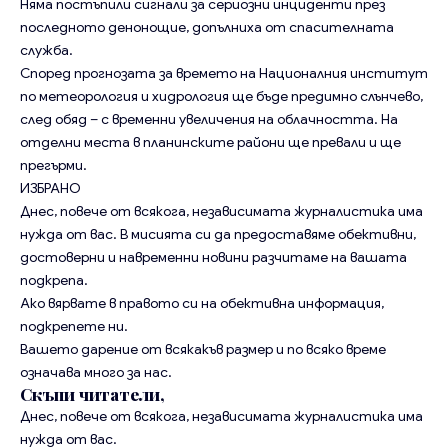
Няма постъпили сигнали за сериозни инциденти през
последното денонощие, допълниха от спасителната
служба.
Според прогнозата за времето на Националния институт
по метеорология и хидрология ще бъде предимно слънчево,
след обяд – с временни увеличения на облачността. На
отделни места в планинските райони ще превали и ще
прегърми.
ИЗБРАНО
Днес, повече от всякога, независимата журналистика има
нужда от вас. В мисията си да предоставяме обективни,
достоверни и навременни новини разчитаме на вашата
подкрепа.
Ако вярвате в правото си на обективна информация,
подкрепете ни.
Вашето дарение от всякакъв размер и по всяко време
означава много за нас.
Скъпи читатели,
Днес, повече от всякога, независимата журналистика има
нужда от вас.