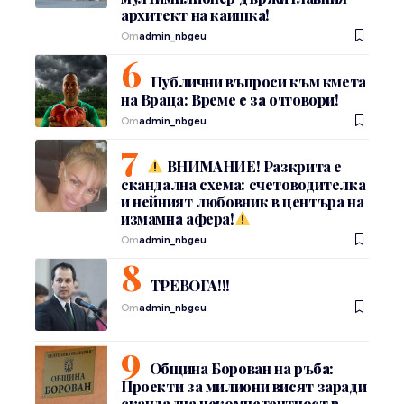
архитект на каишка!
От
admin_nbgeu
Публични въпроси към кмета
на Враца: Време е за отговори!
От
admin_nbgeu
ВНИМАНИЕ! Разкрита е
скандална схема: счетоводителка
и нейният любовник в центъра на
измамна афера!
От
admin_nbgeu
ТРЕВОГА!!!
От
admin_nbgeu
Община Борован на ръба:
Проекти за милиони висят заради
скандална некомпетентност в