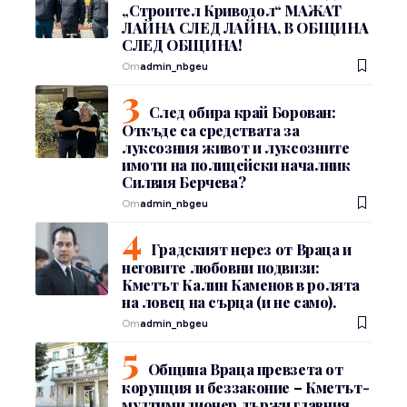
„Строител Криводол“ МАЖАТ
ЛАЙНА СЛЕД ЛАЙНА, В ОБЩИНА
СЛЕД ОБЩИНА!
От
admin_nbgeu
След обира край Борован:
Откъде са средствата за
луксозния живот и луксозните
имоти на полицейски началник
Силвия Берчева?
От
admin_nbgeu
Градският нерез от Враца и
неговите любовни подвизи:
Кметът Калин Каменов в ролята
на ловец на сърца (и не само).
От
admin_nbgeu
Община Враца превзета от
корупция и беззаконие – Кметът-
мултимилионер държи главния