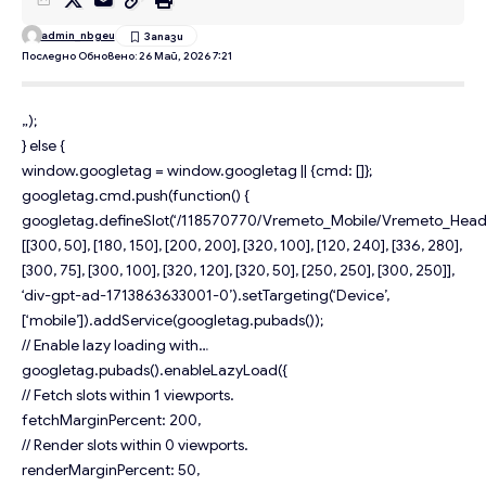
admin_nbgeu
Последно Обновено: 26 Май, 2026 7:21
„);
} else {
window.googletag = window.googletag || {cmd: []};
googletag.cmd.push(function() {
googletag.defineSlot(‘/118570770/Vremeto_Mobile/Vremeto_Heade
[[300, 50], [180, 150], [200, 200], [320, 100], [120, 240], [336, 280],
[300, 75], [300, 100], [320, 120], [320, 50], [250, 250], [300, 250]],
‘div-gpt-ad-1713863633001-0’).setTargeting(‘Device’,
[‘mobile’]).addService(googletag.pubads());
// Enable lazy loading with…
googletag.pubads().enableLazyLoad({
// Fetch slots within 1 viewports.
fetchMarginPercent: 200,
// Render slots within 0 viewports.
renderMarginPercent: 50,