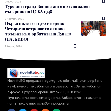
25 Юли, 2026
Турският гранд Бешикташ е потенциален
съперник на ЦСКА 1948
3 Август, 2026
Първи полет от 1972 г година:
Четирима астронавти отново
СВЕТЪТ
тръгват към орбитата на Луната
(НА ЖИВО)
1 Април, 2026
NoviniteBG предлага надеждно и обективно отразяване
на актуалните събития от България и света. Работим
с фокус върху проверени източници и високи
журналистически стандарти. Доверието на нашите
читатели е наш основен приоритет.