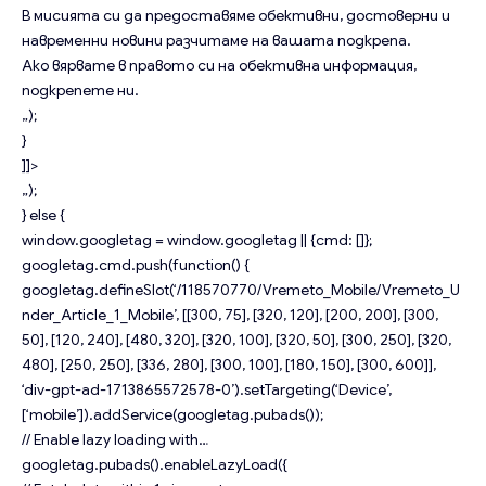
В мисията си да предоставяме обективни, достоверни и
навременни новини разчитаме на вашата подкрепа.
Ако вярвате в правото си на обективна информация,
подкрепете ни.
„);
}
]]>
„);
} else {
window.googletag = window.googletag || {cmd: []};
googletag.cmd.push(function() {
googletag.defineSlot(‘/118570770/Vremeto_Mobile/Vremeto_U
nder_Article_1_Mobile’, [[300, 75], [320, 120], [200, 200], [300,
50], [120, 240], [480, 320], [320, 100], [320, 50], [300, 250], [320,
480], [250, 250], [336, 280], [300, 100], [180, 150], [300, 600]],
‘div-gpt-ad-1713865572578-0’).setTargeting(‘Device’,
[‘mobile’]).addService(googletag.pubads());
// Enable lazy loading with…
googletag.pubads().enableLazyLoad({