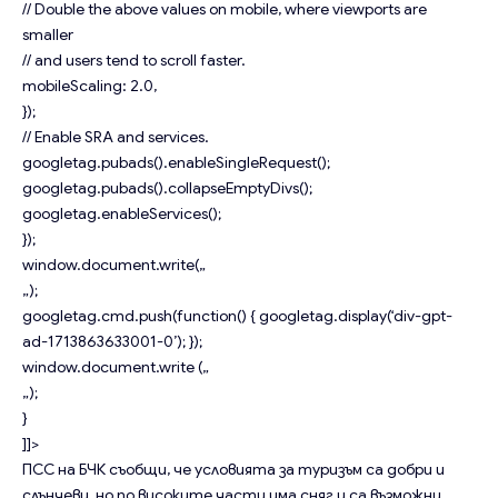
// Double the above values on mobile, where viewports are
smaller
// and users tend to scroll faster.
mobileScaling: 2.0,
});
// Enable SRA and services.
googletag.pubads().enableSingleRequest();
googletag.pubads().collapseEmptyDivs();
googletag.enableServices();
});
window.document.write(„
„);
googletag.cmd.push(function() { googletag.display(‘div-gpt-
ad-1713863633001-0’); });
window.document.write („
„);
}
]]>
ПСС на БЧК съобщи, че условията за туризъм са добри и
слънчеви, но по високите части има сняг и са възможни