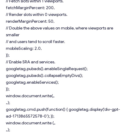
// Fetch slots within 1 viewports.
fetchMarginPercent: 200,
// Render slots within 0 viewports.
renderMarginPercent: 50,
// Double the above values on mobile, where viewports are
smaller
// and users tend to scroll faster.
mobileScaling: 2.0,
});
// Enable SRA and services.
googletag.pubads().enableSingleRequest();
googletag.pubads().collapseEmptyDivs();
googletag.enableServices();
});
window.document.write(„
„);
googletag.cmd.push(function() { googletag.display(‘div-gpt-
ad-1713865572578-0’); });
window.document.write („
„);