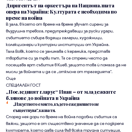
Диригентът на оркестъра на Националната
опера на Украйна: Културата е необходима по
време на война
В зала, в която от време на време звучат сирени за
въздушна тревога, предупреждаващи за руски удари,
събитието събира водещи галерии, художници,
колекционери и културни институции от Украйна.
Тала Вовк, която се занимава с керамика, представя
творбите си за първи път. Тя се стреми често да
посещава арт събития в Киев, защото това ѝ помага да не
мисли за войната и да се „откъсне от трагедията“.
Още
СПЕЦИАЛЕН ГОСТ
„Последният гларус“ Иван – от младежките
блянове до войната в Украйна
„Изкуството е място, където ежедневието не
съществува“, казва тя.
Според нея дори по време на война подобни събития са
важни, защото е от съществено значение да се подкрепя
културата, която дава сила във всяка трудна ситуация.