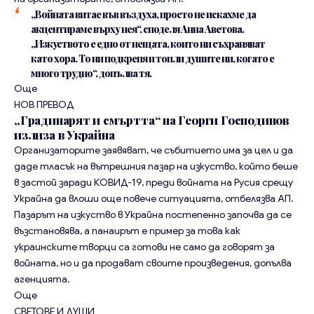
„Войната витае във въздуха, просто не искахме да
акцентираме върху нея“, споделя Анна Аветова.
„Изкуството е едно от нещата, които ни съхраняват
като хора. То ни подкрепя и топли душите ни, когато е
много трудно“, допълва тя.
Още
НОВ ПРЕВОД
„Градинарят и смъртта“ на Георги Господинов
излиза в Украйна
Организаторите заявяват, че събитието има за цел и да
даде тласък на вътрешния пазар на изкуство, който беше
в застой заради КОВИД-19, преди войната на Русия срещу
Украйна да влоши още повече ситуацията, отбелязва АП.
Пазарът на изкуство в Украйна постепенно започва да се
възстановява, а панаирът е пример за това как
украинските творци са готови не само да говорят за
войната, но и да продават своите произведения, допълва
агенцията.
Още
СВЕТОВЕ И ДУШИ