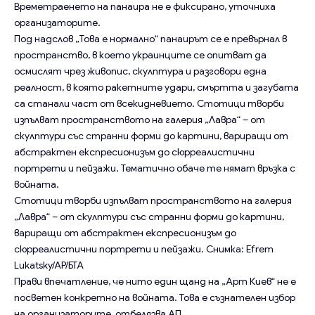
Времетраенето на панаира не е фиксирано, уточниха
организаторите.
Под надслов „Това е нормално“ панаирът се е превърнал в
пространство, в което украинците се опитват да
осмислят чрез живопис, скулптура и разговори една
реалност, в която ракетните удари, смъртта и загубата
са станали част от всекидневието. Стотици творби
изпълват пространството на галерия „Лавра“ – от
скулптури със странни форми до картини, вариращи от
абстрактен експресионизъм до сюрреалистични
портрети и пейзажи. Тематично обаче те нямат връзка с
войната.
Стотици творби изпълват пространството на галерия
„Лавра“ – от скулптури със странни форми до картини,
вариращи от абстрактен експресионизъм до
сюрреалистични портрети и пейзажи.
Снимка: Efrem
Lukatsky/AP/БТА
Прави впечатление, че нито един щанд на „Арт Киев“ не е
посветен конкретно на войната. Това е съзнателен избор
на организаторите, отбелязва АП.