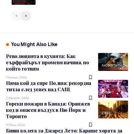
You Might Also Like
Революцията в кухнята: Как
еърфрайърът променя начина, по
ЛЮБОПИТНО
който готвим
7 Април, 2026
Няма кой да спре Полша: рекордна
титла след успех над САЩ
СПОРТ
2 Август, 2026
Горски пожари в Канада: Оранжев
код и опасен въздух в Ню Йорк и
СВЯТ
Торонто
17 Юли, 2026
Бивш колега за Джаред Лето: Караше хората да