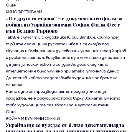
Още
КИНОФЕСТИВАЛИ
„От другата страна“ – с документален филм за
войната в Украйна започна София Филм Фест
във Велико Търново
Такъв е случаят и с художника Юрий Ваткин, който през
първите седмици на руската инвазия се оказва под
окупация и блокиран между северния украински град Харков
и руската граница. Рисуването му е помогнало да оцелее и
да запази психическото си здраве, дори след като
ателието му е било улучено при атака, уточнява Денис
Дмитриев, който представлява художника по време на
панаира.
Нито едно от произведенията, предназначени за
продажба, не е фокусирано пряко върху войната. Вместо
това художниците са избрали по-неутрални теми.
Още
ВОЙНА И КУЛТУРНИ ОБЕКТИ
Украйна ще се нуждае от близо девет милиарда
щатски долара, за да възстанови културните си