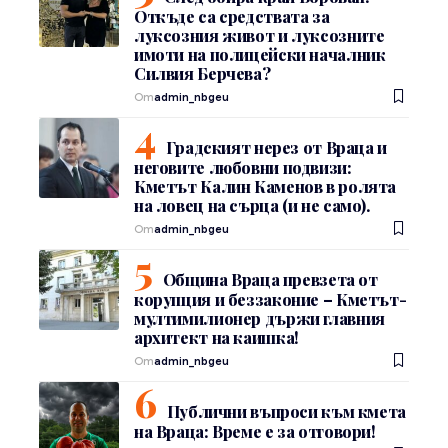
Откъде са средствата за
луксозния живот и луксозните
имоти на полицейски началник
Силвия Берчева?
От
admin_nbgeu
Градският нерез от Враца и
неговите любовни подвизи:
Кметът Калин Каменов в ролята
на ловец на сърца (и не само).
От
admin_nbgeu
Община Враца превзета от
корупция и беззаконие – Кметът-
мултимилионер държи главния
архитект на каишка!
От
admin_nbgeu
Публични въпроси към кмета
на Враца: Време е за отговори!