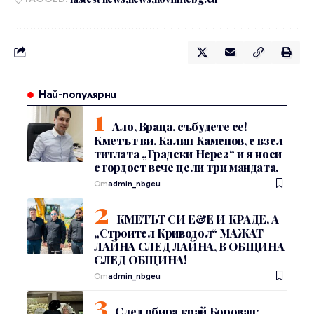
Най-популярни
Ало, Враца, събудете се!
Кметът ви, Калин Каменов, е взел
титлата „Градски Нерез“ и я носи
с гордост вече цели три мандата.
От
admin_nbgeu
КМЕТЪТ СИ Е&Е И КРАДЕ, А
„Строител Криводол“ МАЖАТ
ЛАЙНА СЛЕД ЛАЙНА, В ОБЩИНА
СЛЕД ОБЩИНА!
От
admin_nbgeu
След обира край Борован: