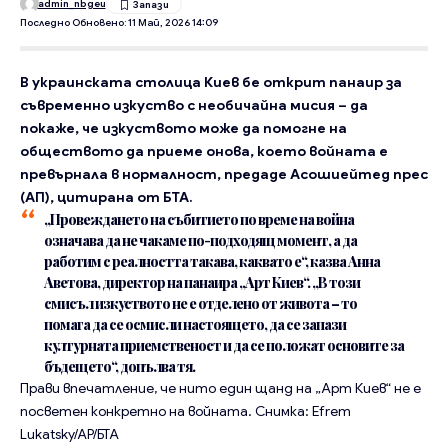
admin_nbgeu
Последно Обновено: 11 Май, 2026 14:09
В украинската столица Киев бе открит панаир за
съвременно изкуство с необичайна мисия – да
покаже, че изкуството може да помогне на
обществото да приеме онова, което войната е
превърнала в нормалност, предаде Асошиейтед прес
(АП), цитирана от БТА.
„Провеждането на събитието по време на война
означава да не чакаме по-подходящ момент, а да
работим с реалността такава, каквато е“, казва Анна
Аветова, директор на панаира „Арт Киев“. „В този
смисъл изкуството не е отделено от живота – то
помага да се осмисли настоящето, да се запази
културната приемственост и да се положат основите за
бъдещето“, допълва тя.
Прави впечатление, че нито един щанд на „Арт Киев“ не е
посветен конкретно на войната.
Снимка: Efrem
Lukatsky/AP/БТА