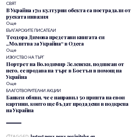
СВЯТ
В Украйна 1711 културни обекта са пострадали от
руската инвазия
Още
БЪЛГАРСКИТЕ ПИСАТЕЛИ
Теодора Димова представи книгата си
„Молитва за Украйна“ в Одеса
Още
ИЗКУСТВО НА ТЪРГ
Портрет на Володимир Зеленски, подписан от
него, се продава на търг в Бостън в помощ на
Украйна
Още
БЛАГОТВОРИТЕЛНИ АКЦИИ
Банкси обяви, че е направил 50 принта на свои
картини, които ще бъдат продадени в подкрепа
на Украйна
TAGGED:
lastest news
news
novinitebg.eu