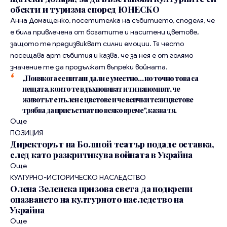
обекти и туризма според ЮНЕСКО
Анна Домащенко, посетителка на събитието, споделя, че
е била привлечена от богатите и наситени цветове,
защото те предизвикват силни емоции. Тя често
посещава арт събития и казва, че за нея е от голямо
значение те да продължат въпреки войната.
„Понякога се питаш дали е уместно… но точно това са
нещата, които те вдъхновяват и ти напомнят, че
животът е пълен с цветове и че всички тези цветове
трябва да присъстват по всяко време“, казва тя.
Още
ПОЗИЦИЯ
Директорът на Болшой театър подаде оставка,
след като разкритикува войната в Украйна
Още
КУЛТУРНО-ИСТОРИЧЕСКО НАСЛЕДСТВО
Олена Зеленска призова света да подкрепи
опазването на културното наследство на
Украйна
Още