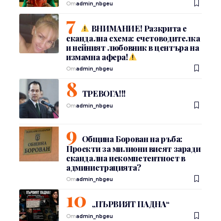
От
admin_nbgeu
ВНИМАНИЕ! Разкрита е
скандална схема: счетоводителка
и нейният любовник в центъра на
измамна афера!
От
admin_nbgeu
ТРЕВОГА!!!
От
admin_nbgeu
Община Борован на ръба:
Проекти за милиони висят заради
скандална некомпетентност в
администрацията?
От
admin_nbgeu
„ПЪРВИЯТ ПАДНА“
От
admin_nbgeu