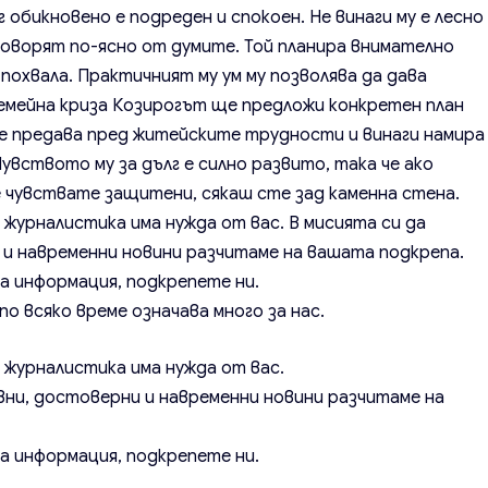
 обикновено е подреден и спокоен. Не винаги му е лесно
 говорят по-ясно от думите. Той планира внимателно
похвала. Практичният му ум му позволява да дава
семейна криза Козирогът ще предложи конкретен план
 се предава пред житейските трудности и винаги намира
Чувството му за дълг е силно развито, така че ако
 чувствате защитени, сякаш сте зад каменна стена.
 журналистика има нужда от вас. В мисията си да
и навременни новини разчитаме на вашата подкрепа.
а информация, подкрепете ни.
о всяко време означава много за нас.
а журналистика има нужда от вас.
вни, достоверни и навременни новини разчитаме на
а информация, подкрепете ни.