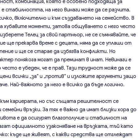
ност, комбинация, която е особено подходяща за
 е стабилността, на него винаги може да се разчита.
ичко, включително и към създаването на семейство. В
на хубавите моменти, затова общуването с него често
изберете Телец за свой партньор, не се съмнявайте, че
ие ще прекарва време с децата, няма да се уплаши от
ение и ще се старае да избягва конфликти. Но
ктер понякога могат да преминат в инат. Невинаги е
често е убеден, че е прав. Тази трудност може да се
цени всички „за“ и „против“ и изложите аргументи защо
аче. Най-важното за него е всичко да бъде логично.
 към кариерата, но със същата решителност се
семейни връзки. За тях е важно да имат близки хора до
живота е да осигурят благополучие и стабилност на
агат официалното узаконяване на връзката, тъй като
чко: къде ще живеят, с какви средства ще отглеждат