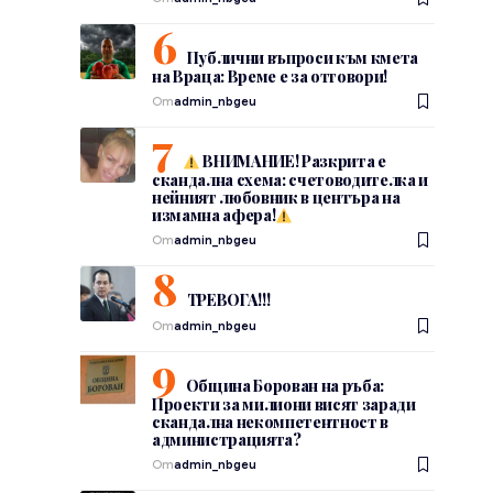
Публични въпроси към кмета
на Враца: Време е за отговори!
От
admin_nbgeu
ВНИМАНИЕ! Разкрита е
скандална схема: счетоводителка и
нейният любовник в центъра на
измамна афера!
От
admin_nbgeu
ТРЕВОГА!!!
От
admin_nbgeu
Община Борован на ръба:
Проекти за милиони висят заради
скандална некомпетентност в
администрацията?
От
admin_nbgeu