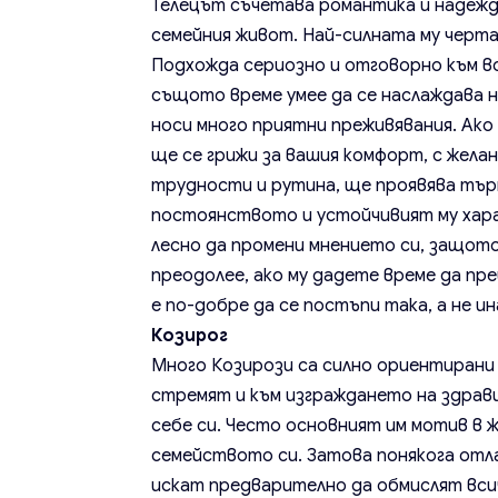
Телецът съчетава романтика и надежд
семейния живот. Най-силната му черта
Подхожда сериозно и отговорно към вс
същото време умее да се наслаждава 
носи много приятни преживявания. Ако 
ще се грижи за вашия комфорт, с желан
трудности и рутина, ще проявява търп
постоянството и устойчивият му хара
лесно да промени мнението си, защото 
преодолее, ако му дадете време да пре
е по-добре да се постъпи така, а не ин
Козирог
Много Козирози са силно ориентирани
стремят и към изграждането на здрави 
себе си. Често основният им мотив в 
семейството си. Затова понякога отл
искат предварително да обмислят вси