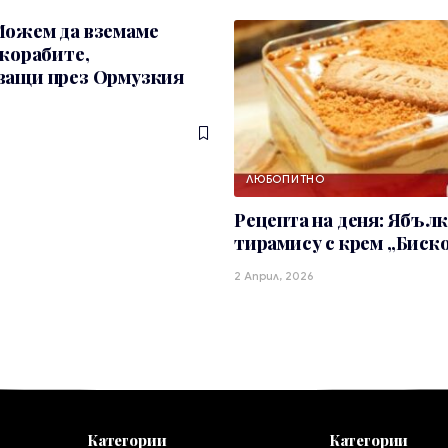
Можем да вземаме
 корабите,
ващи през Ормузкия
ЛЮБОПИТНО
Рецепта на деня: Ябъл
тирамису с крем „Биск
2 Април, 2026
Категории
Категории