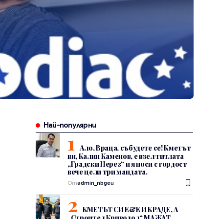
Най-популярни
Ало, Враца, събудете се! Кметът
ви, Калин Каменов, е взел титлата
„Градски Нерез“ и я носи с гордост
вече цели три мандата.
От
admin_nbgeu
КМЕТЪТ СИ Е&Е И КРАДЕ, А
„Строител Криводол“ МАЖАТ