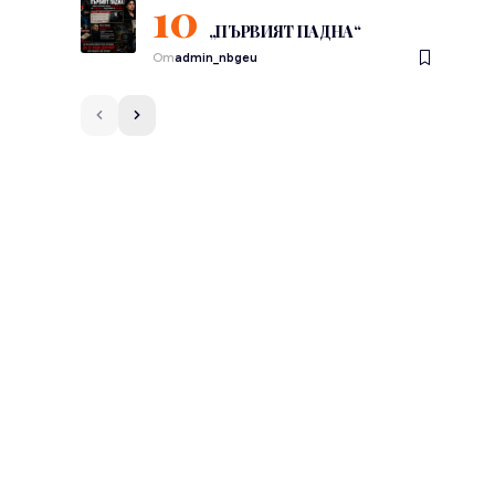
„ПЪРВИЯТ ПАДНА“
От
admin_nbgeu