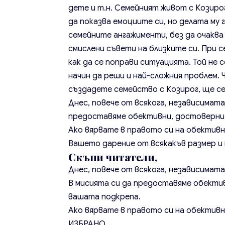
дете и т.н. Семейният живот с Козирог
да показва емоциите си, но делата му
семейните ангажименти, без да очаква 
смислени съвети на близките си. При 
как да се поправи ситуацията. Той не
начин да реши и най-сложния проблем. 
създадете семейство с Козирог, ще се
Днес, повече от всякога, независимата
предоставяме обективни, достоверни 
Ако вярвате в правото си на обективн
Вашето дарение от всякакъв размер и п
Скъпи читатели,
Днес, повече от всякога, независимат
В мисията си да предоставяме обекти
вашата подкрепа.
Ако вярвате в правото си на обективн
ИЗБРАНО