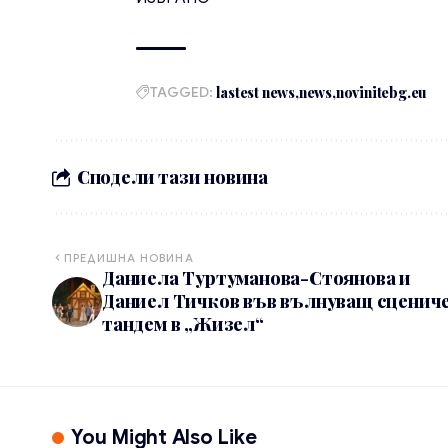
TAGGED:
lastest news
news
novinitebg.eu
Сподели тази новина
ПРЕДИШНА НОВИНА
Даниела Туртуманова-Стоянова и
Даниел Тичков във вълнуващ сценич
тандем в „Жизел“
You Might Also Like