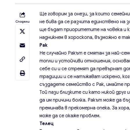
Ще говорим за онези, за които семейни
не бива да се разчита единствено на з
Сподели
ще бъдат приоритетите на човека и ка
надникнем в хороскопа, възможно е так
Рак
Не случайно Ракът е смятан за най-се
топли и устойчиви отношения, основа
себе си и се стремят да превърнат до
традиции и се натъжават искрено, кога
създадете семейство с Рак, имайте п
Той пази близките си като никой друг и
да им причини болка. Ракът може да бъ
преминава в прекомерна опека. За хор
може да се окаже проблем.
Телец