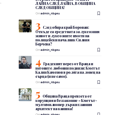
ЛАЙНА СЛЕД ЛАЙНА, В ОБЩИНА
СЛЕД ОБЩИНА!
От
admin_nbgeu
След обира край Борован:
Откъде са средствата за луксозния
живот и луксозните имоти на
полицейски началник Силвия
Берчева?
От
admin_nbgeu
Градският нерез от Враца и
неговите любовни подвизи: Кметът
Калин Каменов в ролята на ловец на
сърца (и не само).
От
admin_nbgeu
Община Враца превзета от
корупция и беззаконие – Кметът-
мултимилионер държи главния
архитект на каишка!
От
admin_nbgeu