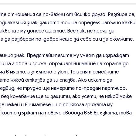
те отношения са по-важни от всичко друго. Разбира се,
одиакалния знак, защото той не определя напълно какви
кво ще му донесе щастие. Все пак, не пречи да
а да разберем по-добре нещо за себе си и за околните.
мейния знак. Представителите му умеят да изграждат
ни на любов и грижа, обръщат внимание на хората до
ма в място, изпълнено с уют. Те ценят семейните
то някой отказва да ги спазва. Ако искате да
редвид, че трудно ще намерите по-предан партньор.
 без колебание ще ги защити, ако усети, че някой може
де нежен и внимателен, но понякога грижата му
а, които държат на повече свобода във връзката, това