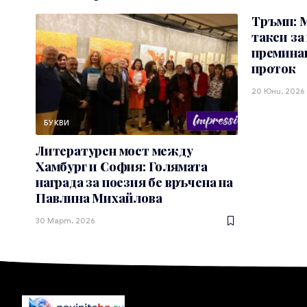
Тръмп: 
такси за
премина
проток
20 Юни, 2026
БУКВИ
Литературен мост между
Хамбург и София: Голямата
награда за поезия бе връчена на
Павлина Михайлова
30 Март, 2026