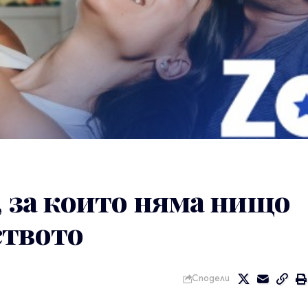
, за които няма нищо
ството
Сподели