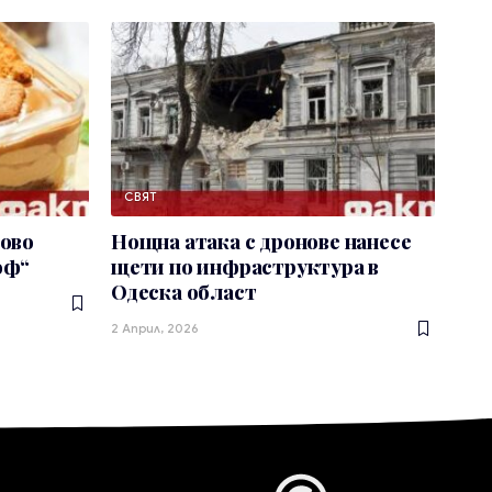
СВЯТ
ково
Нощна атака с дронове нанесе
оф“
щети по инфраструктура в
Одеска област
2 Април, 2026