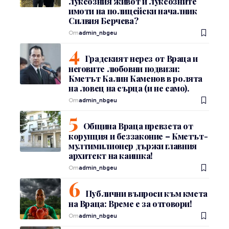
луксозния живот и луксозните
имоти на полицейски началник
Силвия Берчева?
От
admin_nbgeu
Градският нерез от Враца и
неговите любовни подвизи:
Кметът Калин Каменов в ролята
на ловец на сърца (и не само).
От
admin_nbgeu
Община Враца превзета от
корупция и беззаконие – Кметът-
мултимилионер държи главния
архитект на каишка!
От
admin_nbgeu
Публични въпроси към кмета
на Враца: Време е за отговори!
От
admin_nbgeu