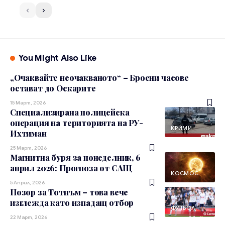
You Might Also Like
„Очаквайте неочакваното“ – Броени часове
остават до Оскарите
15 Март, 2026
Специализирана полицейска
операция на територията на РУ-
КРИМИ
Ихтиман
25 Март, 2026
Магнитна буря за понеделник, 6
април 2026: Прогноза от САЩ
КОСМОС
5 Април, 2026
Позор за Тотнъм – това вече
изглежда като изпадащ отбор
ФУТБОЛ
22 Март, 2026