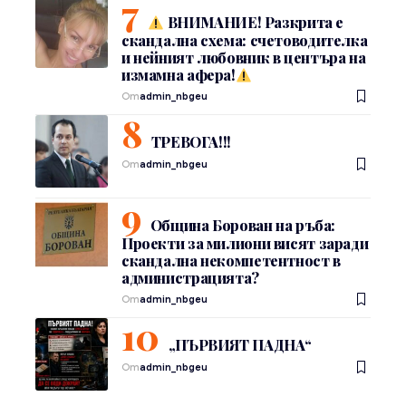
ВНИМАНИЕ! Разкрита е
скандална схема: счетоводителка
и нейният любовник в центъра на
измамна афера!
От
admin_nbgeu
ТРЕВОГА!!!
От
admin_nbgeu
Община Борован на ръба:
Проекти за милиони висят заради
скандална некомпетентност в
администрацията?
От
admin_nbgeu
„ПЪРВИЯТ ПАДНА“
От
admin_nbgeu