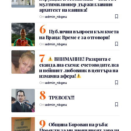
мултимилионер държи главния
архитект на каишка!
От
admin_nbgeu
Публични въпроси към кмета
на Враца: Време е за отговори!
От
admin_nbgeu
ВНИМАНИЕ! Разкрита е
скандална схема: счетоводителка
и нейният любовник в центъра на
измамна афера!
От
admin_nbgeu
ТРЕВОГА!!!
От
admin_nbgeu
Община Борован на ръба:
Проекти за милиони висят заради