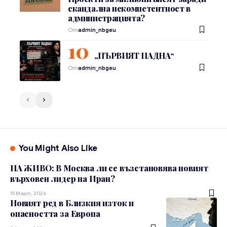
скандална некомпетентност в
администрацията?
От
admin_nbgeu
„ПЪРВИЯТ ПАДНА“
От
admin_nbgeu
You Might Also Like
НА ЖИВО: В Москва ли се възстановява новият
върховен лидер на Иран?
15 Март, 2026
Новият ред в Близкия изток и
опасността за Европа
2255