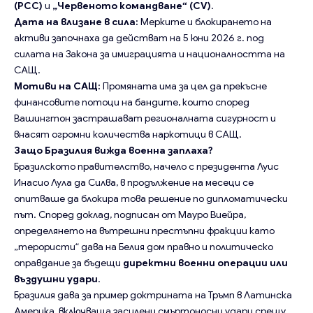
(PCC)
и
„Червеното командване“ (CV)
.
Дата на влизане в сила:
Мерките и блокирането на
активи започнаха да действат на 5 юни 2026 г. под
силата на Закона за имиграцията и националността на
САЩ.
Мотиви на САЩ:
Промяната има за цел да прекъсне
финансовите потоци на бандите, които според
Вашингтон застрашават регионалната сигурност и
внасят огромни количества наркотици в САЩ.
Защо Бразилия вижда военна заплаха?
Бразилското правителство, начело с президента Луис
Инасио Лула да Силва, в продължение на месеци се
опитваше да блокира това решение по дипломатически
път. Според доклад, подписан от Мауро Виейра,
определянето на вътрешни престъпни фракции като
„терористи“ дава на Белия дом правно и политическо
оправдание за бъдещи
директни военни операции или
въздушни удари
.
Бразилия дава за пример доктрината на Тръмп в Латинска
Америка, включваща засилени смъртоносни удари срещу