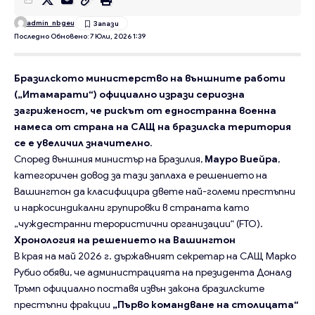
admin_nbgeu
Последно Обновено: 7 Юли, 2026 1:39
Бразилското министерство на външните работи
(„Итамарати“) официално изрази сериозна
загриженост, че рискът от едностранна военна
намеса от страна на САЩ на бразилска територия
се е увеличил значително
.
Според външния министър на Бразилия,
Мауро Виейра
,
категоричен довод за тази заплаха е решението на
Вашингтон да класифицира двете най-големи престъпни
и наркосиндикални групировки в страната като
„чуждестранни терористични организации“ (FTO).
Хронология на решението на Вашингтон
В края на май 2026 г. държавният секретар на САЩ Марко
Рубио обяви, че администрацията на президента Доналд
Тръмп официално поставя извън закона бразилските
престъпни фракции
„Първо командване на столицата“