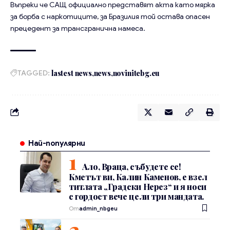
Въпреки че САЩ официално представят акта като мярка
за борба с наркотиците, за Бразилия той остава опасен
прецедент за трансгранична намеса.
TAGGED:
lastest news
news
novinitebg.eu
Най-популярни
Ало, Враца, събудете се!
Кметът ви, Калин Каменов, е взел
титлата „Градски Нерез“ и я носи
с гордост вече цели три мандата.
От
admin_nbgeu