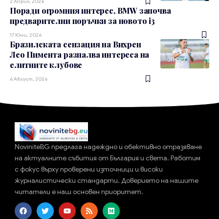
2 Април, 2026
Поради огромния интерес, BMW започва
предварителни поръчки за новото i3
17 Юни, 2026
Бразилската сензация на Вихрен
Лео Пимента разпалва интереса на
СПОРТ
елитните клубове
6 Август, 2026
NoviniteBG предлага надеждно и обективно отразяване
на актуалните събития от България и света. Работим
с фокус върху проверени източници и високи
журналистически стандарти. Доверието на нашите
читатели е наш основен приоритет.