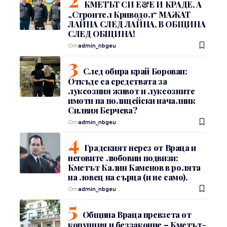
КМЕТЪТ СИ Е&Е И КРАДЕ, А
„Строител Криводол“ МАЖАТ
ЛАЙНА СЛЕД ЛАЙНА, В ОБЩИНА
СЛЕД ОБЩИНА!
От
admin_nbgeu
След обира край Борован:
Откъде са средствата за
луксозния живот и луксозните
имоти на полицейски началник
Силвия Берчева?
От
admin_nbgeu
Градският нерез от Враца и
неговите любовни подвизи:
Кметът Калин Каменов в ролята
на ловец на сърца (и не само).
От
admin_nbgeu
Община Враца превзета от
корупция и беззаконие – Кметът-