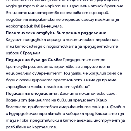
лодки за трафик на наркотици и засилен натиск в региона.
Външното министерство се опасява от сценарий,
подобен на американските операции срещу мрежите за
наркотрафик във Венецуела.
Политически отзвук и вътрешно разделение
Казусът предизвика сериозно политическо напрежение,
тъй като съвпада с подготовката за президентските
избори в Бразилия:
Позиция на Лула да Силва:
Президентът остро
критикува решението, наричайки го „нарушение на
националния суверенитет“. Той заяви, че Бразилия сама се
бори с организираната престъпност и няма да приеме
„произволни мерки, наложени от чужбина“.
Позиция на опозицията:
Десните политически сили,
водени от фамилията на бившия президент Жаир
Болсонаро, приветстваха американските санкции. Флавио
и Едуардо Болсонаро активно лобираха пред Вашингтон за
тази мярка, представяйки я като належащ инструмент за
разбиване на картелите.