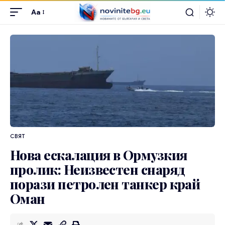
Aa
СВЯТ
Нова ескалация в Ормузкия
пролик: Неизвестен снаряд
порази петролен танкер край
Оман