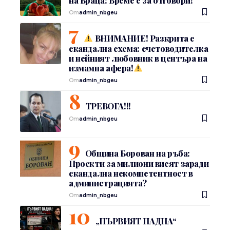
на Враца: Време е за отговори!
От
admin_nbgeu
ВНИМАНИЕ! Разкрита е
скандална схема: счетоводителка
и нейният любовник в центъра на
измамна афера!
От
admin_nbgeu
ТРЕВОГА!!!
От
admin_nbgeu
Община Борован на ръба:
Проекти за милиони висят заради
скандална некомпетентност в
администрацията?
От
admin_nbgeu
„ПЪРВИЯТ ПАДНА“