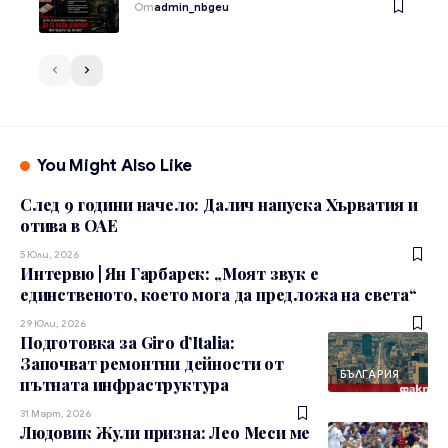
От
admin_nbgeu
You Might Also Like
След 9 години начело: Далич напуска Хърватия и
отива в ОАЕ
5 Юли, 2026
Интервю | Ян Гарбарек: „Моят звук е
единственото, което мога да предложа на света“
29 Юли, 2026
Подготовка за Giro d’Italia:
Започват ремонтни дейности от
БЪЛГАРИЯ
пътната инфраструктура
31 Март, 2026
Людовик Жули призна: Лео Меси ме