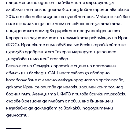
напрежение по един от най-важните маршрути за
глобални петролни доставки, през който преминава около
20% от световния износ на суров петрол. Макар никой все
още официално да не е поел отговорност за атаката,
инцидентът последва директно предупреждение от
Корпуса на пазителите на ислямската революция на Иран
(IRGC). Иранските сили обявиха, че всеки кораб, който не
използва одобрения от Техеран маршрут, ще понесе
„незабавен и мощен“ отговор.
Регионът на Ормузкия проток е сцена на постоянни
сблъсъци и блокади. САЩ настояват за свободно
корабоплаване съгласно международното морско право,
докато Иран се опитва да наложи засилен контрол над
водния път. Агенцията UKMTO призова всички търговски
съдове в региона да плават с повишено внимание и
незабавно да докладват за всякакви подозрителни
дейности.