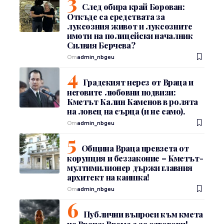
След обира край Борован:
Откъде са средствата за
луксозния живот и луксозните
имоти на полицейски началник
Силвия Берчева?
От
admin_nbgeu
Градският нерез от Враца и
неговите любовни подвизи:
Кметът Калин Каменов в ролята
на ловец на сърца (и не само).
От
admin_nbgeu
Община Враца превзета от
корупция и беззаконие – Кметът-
мултимилионер държи главния
архитект на каишка!
От
admin_nbgeu
Публични въпроси към кмета