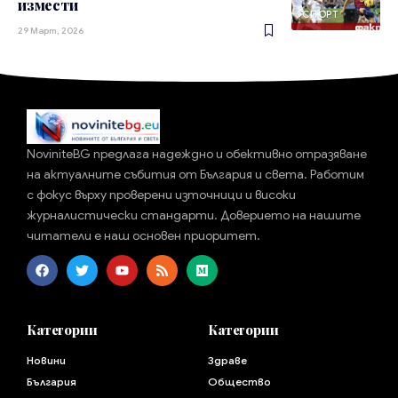
измести
СПОРТ
29 Март, 2026
NoviniteBG предлага надеждно и обективно отразяване
на актуалните събития от България и света. Работим
с фокус върху проверени източници и високи
журналистически стандарти. Доверието на нашите
читатели е наш основен приоритет.
Категории
Категории
Новини
Здраве
България
Общество