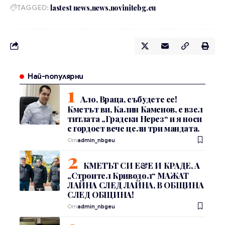
TAGGED:
lastest news
news
novinitebg.eu
Най-популярни
Ало, Враца, събудете се!
Кметът ви, Калин Каменов, е взел
титлата „Градски Нерез“ и я носи
с гордост вече цели три мандата.
От
admin_nbgeu
КМЕТЪТ СИ Е&Е И КРАДЕ, А
„Строител Криводол“ МАЖАТ
ЛАЙНА СЛЕД ЛАЙНА, В ОБЩИНА
СЛЕД ОБЩИНА!
От
admin_nbgeu