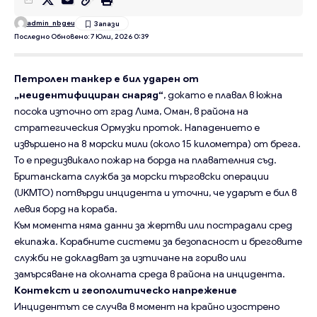
admin_nbgeu
Последно Обновено: 7 Юли, 2026 0:39
Петролен танкер е бил ударен от
„неидентифициран снаряд“
, докато е плавал в южна
посока източно от град Лима, Оман, в района на
стратегическия Ормузки проток. Нападението е
извършено на 8 морски мили (около 15 километра) от брега.
То е предизвикало пожар на борда на плавателния съд.
Британската служба за морски търговски операции
(UKMTO) потвърди инцидента и уточни, че ударът е бил в
левия борд на кораба.
Към момента няма данни за жертви или пострадали сред
екипажа. Корабните системи за безопасност и бреговите
служби не докладват за изтичане на гориво или
замърсяване на околната среда в района на инцидента.
Контекст и геополитическо напрежение
Инцидентът се случва в момент на крайно изострено